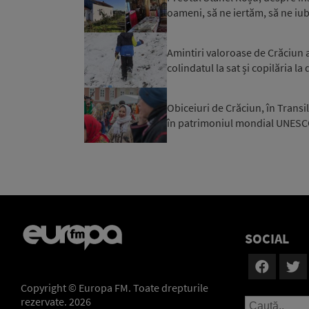
oameni, să ne iertăm, să ne iubi
Amintiri valoroase de Crăciun 
colindatul la sat și copilăria la
Obiceiuri de Crăciun, în Trans
în patrimoniul mondial UNESC
SOCIAL
Copyright © Europa FM. Toate drepturile
rezervate. 2026