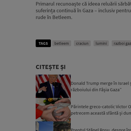
Primarul recunoaște că ideea reluării sărbăt
suferința continuă în Gaza – inclusiv pentru
rude în Betleem.
TAGS
betleem
craciun
lumini
razboi ga
CITEȘTE ȘI
Donald Trump merge în Israel ș
războiului din Fâșia Gaza”
Părintele greco-catolic Victor
petrecem această sfântă și dum
Preotul Stănel Roșu, despre în