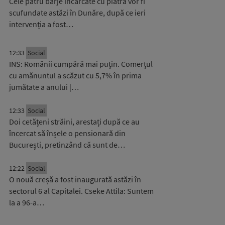
Cele patru barje încărcate cu piatră vor fi
scufundate astăzi în Dunăre, după ce ieri
intervenția a fost…
12:33
Social
INS: Românii cumpără mai puțin. Comerțul
cu amănuntul a scăzut cu 5,7% în prima
jumătate a anului |…
12:33
Social
Doi cetățeni străini, arestați după ce au
încercat să înșele o pensionară din
București, pretinzând că sunt de…
12:22
Social
O nouă creșă a fost inaugurată astăzi în
sectorul 6 al Capitalei. Cseke Attila: Suntem
la a 96-a…