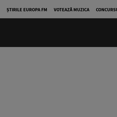
ȘTIRILE EUROPA FM
VOTEAZĂ MUZICA
CONCURS
13:00 - 13
Jurnalul Eu
Echipa Știr