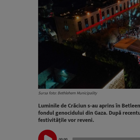
Sursa foto: Bethlehem Municipality
Luminile de Crăciun s-au aprins în Betleem
fondul genocidului din Gaza. După recentul
festivitățile vor reveni.
Audio
00:00