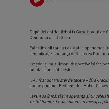
Player
După doi ani de război în Gaza, bradul de Cră
Domnului din Betleem.
Palestinienii care au asistat la aprinderea 
semnificație: speranța în Nașterea Domnului 
Creștini și musulmani deopotrivă își fac poze
amplasat în Piața Ieslei.
„Au fost doi ani grei de tăcere – fără Crăci
spune primarul Betleemului, Maher Canawa
„Vrem să împărtășim speranța și cu celelalte
restul lumii, să transmitem un mesaj al păci