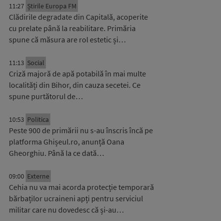
11:27
Știrile Europa FM
Clădirile degradate din Capitală, acoperite
cu prelate până la reabilitare. Primăria
spune că măsura are rol estetic și…
11:13
Social
Criză majoră de apă potabilă în mai multe
localități din Bihor, din cauza secetei. Ce
spune purtătorul de…
10:53
Politica
Peste 900 de primării nu s-au înscris încă pe
platforma Ghișeul.ro, anunță Oana
Gheorghiu. Până la ce dată…
09:00
Externe
Cehia nu va mai acorda protecție temporară
bărbaților ucraineni apți pentru serviciul
militar care nu dovedesc că și-au…