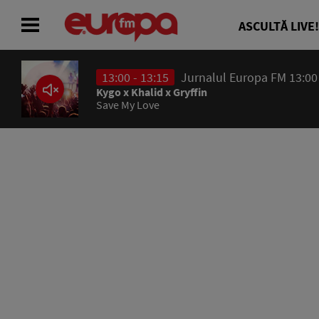
ASCULTĂ LIVE!
13:00 - 13:15
Jurnalul Europa FM 13:00
ACASĂ
Kygo x Khalid x Gryffin
Save My Love
ȘTIRI
RADIO
CONCURSURI
PODCAST
ASCULTĂ LIVE