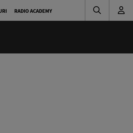
URI
RADIO ACADEMY
:15
ropa FM 13:00
ilor Europa FM