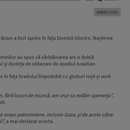
Up/Down
Arrow
EMBED CODE
keys
to
increase
or
ciun a fost aprins în fața bisericii istorice, Nașterea
decrease
volume.
luminilor au spus că sărbătoarea are o dublă
și dorința de eliberare de asediul israelian.
 în fața bradului împodobit cu globuri roșii și aurii
un, fără locuri de muncă, am vrut sa redăm speranța”,
ti.
 orașe palestiniene, inclusiv Gaza, și de acolo către
i”,
a mai declarat acesta.