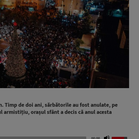
. Timp de doi ani, sărbătorile au fost anulate, pe
 armistițiu, orașul sfânt a decis că anul acesta
Use
00:00