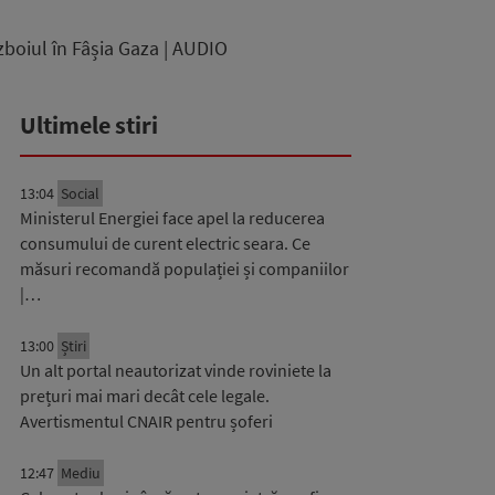
zboiul în Fâșia Gaza | AUDIO
Ultimele stiri
13:04
Social
Ministerul Energiei face apel la reducerea
consumului de curent electric seara. Ce
măsuri recomandă populației și companiilor
|…
13:00
Știri
Un alt portal neautorizat vinde roviniete la
prețuri mai mari decât cele legale.
Avertismentul CNAIR pentru șoferi
12:47
Mediu