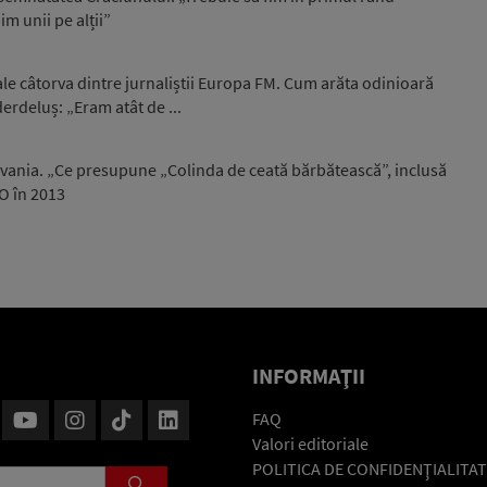
m unii pe alții”
ale câtorva dintre jurnaliștii Europa FM. Cum arăta odinioară
 derdeluș: „Eram atât de ...
ilvania. „Ce presupune „Colinda de ceată bărbătească”, inclusă
O în 2013
INFORMAŢII
FAQ
Valori editoriale
POLITICA DE CONFIDENŢIALITAT