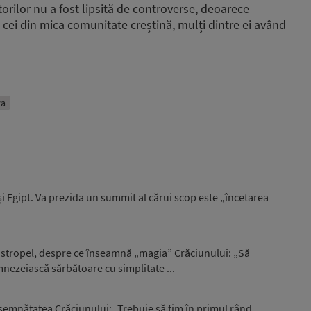
orilor nu a fost lipsită de controverse, deoarece
 cei din mica comunitate creștină, mulți dintre ei având
za
i Egipt. Va prezida un summit al cărui scop este „încetarea
 Ostropel, despre ce înseamnă „magia” Crăciunului: „Să
nezeiască sărbătoare cu simplitate ...
semnătatea Crăciunului: „Trebuie să fim în primul rând