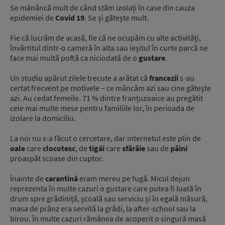
Se mănâncă mult de când stăm izolați în case din cauza
epidemiei de
Covid 19
. Se și gătește mult.
Fie că lucrăm de acasă, fie că ne ocupăm cu alte activități,
învârtitul dintr-o cameră în alta sau ieșitul în curte parcă ne
face mai multă poftă ca niciodată de o
gustare
.
Un studiu apărut zilele trecute a arătat că
francezii
s-au
certat frecvent pe motivele – ce mâncăm azi sau cine gătește
azi. Au cedat femeile. 71 % dintre franțuzoaice au pregătit
cele mai multe mese pentru familiile lor, în perioada de
izolare la domiciliu.
La noi nu s-a făcut o cercetare, dar internetul este plin de
oale
care
clocotesc
, de
tigăi
care
sfârâie
sau de
pâini
proaspăt scoase din cuptor.
Înainte de
carantină
eram mereu pe fugă. Micul dejun
reprezenta în multe cazuri o gustare care putea fi luată în
drum spre grădiniță, școală sau serviciu și în egală măsură,
masa de prânz era servită la grădi, la after-school sau la
birou. În multe cazuri rămânea de acoperit o singură masă