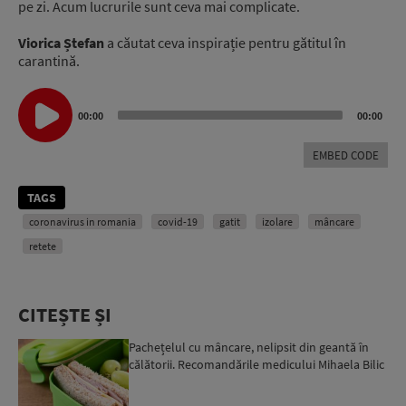
pe zi. Acum lucrurile sunt ceva mai complicate.
Viorica Ștefan
a căutat ceva inspirație pentru gătitul în
carantină.
Audio
Player
00:00
00:00
EMBED CODE
TAGS
coronavirus in romania
covid-19
gatit
izolare
mâncare
retete
CITEȘTE ȘI
Pachețelul cu mâncare, nelipsit din geantă în
călătorii. Recomandările medicului Mihaela Bilic