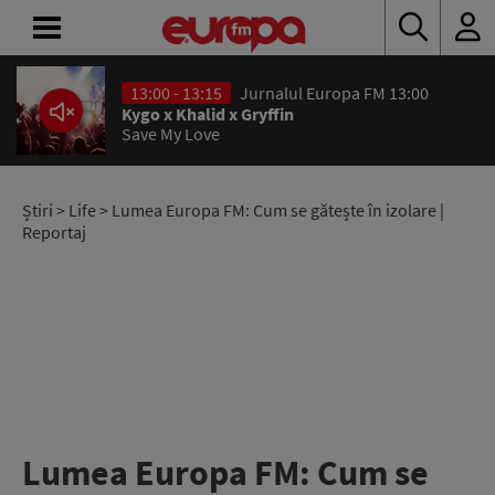
13:00 - 13:15
Jurnalul Europa FM 13:00
ACASĂ
Kygo x Khalid x Gryffin
Save My Love
ȘTIRI
RADIO
Știri
>
Life
> Lumea Europa FM: Cum se gătește în izolare |
Reportaj
CONCURSURI
PODCAST
ASCULTĂ
LIVE
Lumea Europa FM: Cum se