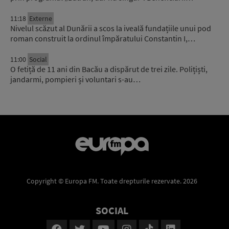
11:18
Externe
Nivelul scăzut al Dunării a scos la iveală fundațiile unui pod
roman construit la ordinul împăratului Constantin I,…
11:00
Social
O fetiță de 11 ani din Bacău a dispărut de trei zile. Polițiști,
jandarmi, pompieri și voluntari s-au…
Copyright © Europa FM. Toate drepturile rezervate. 2026
SOCIAL