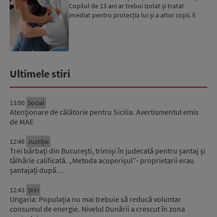
Copilul de 13 ani ar trebui izolat și tratat
imediat pentru protecția lui și a altor copii. E
nevoie ...
Ultimele stiri
13:00
Social
Atenţionare de călătorie pentru Sicilia. Avertismentul emis
de MAE
12:46
Justiție
Trei bărbați din București, trimiși în judecată pentru șantaj și
tâlhărie calificată. „Metoda acoperișul”- proprietarii erau
șantajați după…
12:43
Știri
Ungaria: Populația nu mai trebuie să reducă voluntar
consumul de energie. Nivelul Dunării a crescut în zona