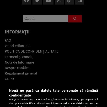
INFORMAŢII
FAQ
Valori editoriale
POLITICA DE CONFIDENŢIALITATE
Termeni şi condiţii
Notă de Informare
Despre cookies
Regulament general
GDPR
Contact
Nouă ne pasă ca datele tale personale să rămână
Descarcă gratuit aplicaţia Europa FM pentru smartphone:
confidențiale
Noi și partenerii noștri
585
stocăm și/sau accesăm informații pe dispozitivul
dvs., precum identificatorii cookie unici pentru prelucrarea datelor cu caracter
personal. Puteți accepta sau gestiona alegerile dvs. făcând clic mai jos sau în