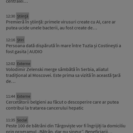
centralei…
12:30
Știinţă
Premieră în știință: primele virusuri create cu AI, care ar
putea ucide unele bacterii, au fost create de…
12:16
Știri
Persoana dată dispărută în mare între Tuzla și Costinești a
fost gasita | AUDIO
12:02
Externe
Volodimir Zelenski merge sâmbătă în Serbia, aliatul
tradițional al Moscovei. Este prima sa vizită în această țară
de…
11:44
Externe
Cercetătorii belgieni au făcut o descoperire care ar putea
contribui la tratarea cancerului hepatic
11:35
Social
Peste 100 de bătrâni din Târgoviște vor fi îngrijiți la domiciliu
prin programul „Bătrân, dar nu singur”. Beneficiarii…