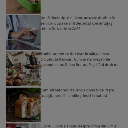
Două doctorițe din Bihor, acuzate de abuz în
serviciu după ce ar fi decontat consultații și
rețete fictive de la CASS
Tradiții autentice de Paște în Mărginimea
Sibiului, la Rășinari. Cum arată pregătirile
gospodinelor. Doina Bratu: „Paști fără drob nu
există”; „Când v...
Cum sărbătoresc italienii a doua zi de Paște:
tradiții, mese în familie și ieșiri în natură
Juristul Cristi Danileț, despre crima din Timiș: