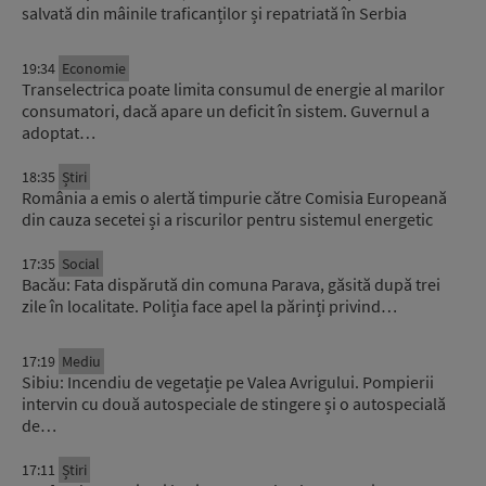
salvată din mâinile traficanților și repatriată în Serbia
19:34
Economie
Transelectrica poate limita consumul de energie al marilor
consumatori, dacă apare un deficit în sistem. Guvernul a
adoptat…
18:35
Știri
România a emis o alertă timpurie către Comisia Europeană
din cauza secetei și a riscurilor pentru sistemul energetic
17:35
Social
Bacău: Fata dispărută din comuna Parava, găsită după trei
zile în localitate. Poliția face apel la părinți privind…
17:19
Mediu
Sibiu: Incendiu de vegetație pe Valea Avrigului. Pompierii
intervin cu două autospeciale de stingere și o autospecială
de…
17:11
Știri