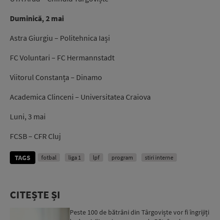
Duminică, 2 mai
Astra Giurgiu – Politehnica Iași
FC Voluntari – FC Hermannstadt
Viitorul Constanța – Dinamo
Academica Clinceni – Universitatea Craiova
Luni, 3 mai
FCSB – CFR Cluj
TAGS
fotbal
liga 1
lpf
program
stiri interne
CITEȘTE ȘI
Peste 100 de bătrâni din Târgoviște vor fi îngrijiți