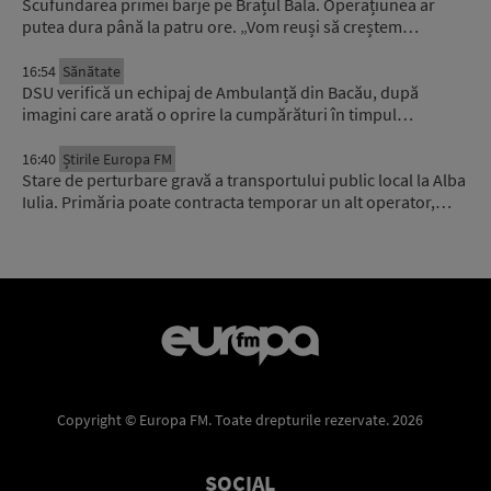
Scufundarea primei barje pe Brațul Bala. Operațiunea ar
putea dura până la patru ore. „Vom reuși să creștem…
16:54
Sănătate
DSU verifică un echipaj de Ambulanță din Bacău, după
imagini care arată o oprire la cumpărături în timpul…
16:40
Știrile Europa FM
Stare de perturbare gravă a transportului public local la Alba
Iulia. Primăria poate contracta temporar un alt operator,…
Copyright © Europa FM. Toate drepturile rezervate. 2026
SOCIAL