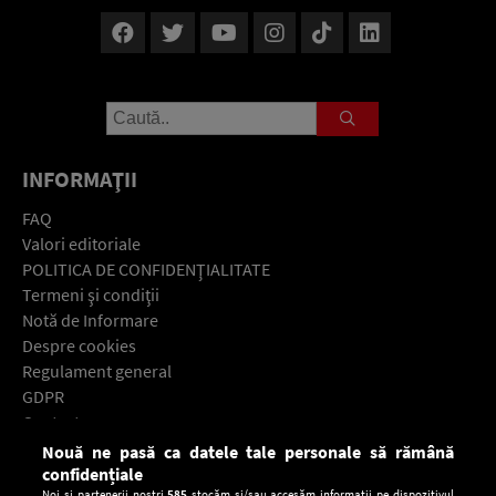
INFORMAŢII
FAQ
Valori editoriale
POLITICA DE CONFIDENŢIALITATE
Termeni şi condiţii
Notă de Informare
Despre cookies
Regulament general
GDPR
Contact
Nouă ne pasă ca datele tale personale să rămână
Descarcă gratuit aplicaţia Europa FM pentru smartphone:
confidențiale
Noi și partenerii noștri
585
stocăm și/sau accesăm informații pe dispozitivul