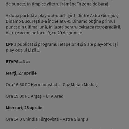
de puncte, în timp ce Viitorul rămâne în zona de baraj.
A doua partidă a play-out-ului Ligii 1, dintre Astra Giurgiu și
Dinamo București s-a încheiat 0-0. Dinamo obține primul
punct din ultima lună, în lupta pentru evitarea retrogradării.
Astra e acum pe locul 9, cu 20 de puncte.
LPF
a publicat și programul etapelor 4 și 5 ale play-off-ul și
play-out-ul Ligii 1.
ETAPA a 4-a:
Marți, 27 aprilie
Ora 16.30 FC Hermannstadt – Gaz Metan Mediaș
Ora 19.00 FC Argeș – UTA Arad
Miercuri, 28 aprilie
Ora 14.0 Chindia Târgoviște – Astra Giurgiu