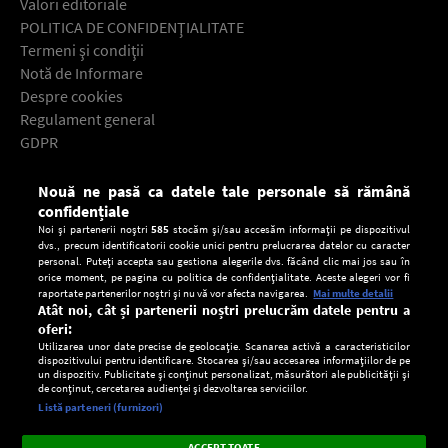
Valori editoriale
POLITICA DE CONFIDENŢIALITATE
Termeni şi condiţii
Notă de Informare
Despre cookies
Regulament general
GDPR
Contact
Nouă ne pasă ca datele tale personale să rămână
Descarcă gratuit aplicaţia Europa FM pentru smartphone:
confidențiale
Noi și partenerii noștri
585
stocăm și/sau accesăm informații pe dispozitivul
dvs., precum identificatorii cookie unici pentru prelucrarea datelor cu caracter
personal. Puteți accepta sau gestiona alegerile dvs. făcând clic mai jos sau în
orice moment, pe pagina cu politica de confidențialitate. Aceste alegeri vor fi
raportate partenerilor noștri și nu vă vor afecta navigarea.
Mai multe detalii
Atât noi, cât și partenerii noștri prelucrăm datele pentru a
oferi:
Utilizarea unor date precise de geolocație. Scanarea activă a caracteristicilor
dispozitivului pentru identificare. Stocarea și/sau accesarea informațiilor de pe
un dispozitiv. Publicitate și conținut personalizat, măsurători ale publicității și
de conținut, cercetarea audienței și dezvoltarea serviciilor.
Setări:
Listă parteneri (furnizori)
Ascultă Europa FM în aplicație
Dark
×
Instalează
Radio live, podcasturi, știri și alerte
ACCEPT TOATE