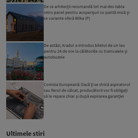
De ce arhitecții recomandă tot mai des tabla
retro panel pentru acoperișuri cu pantă mică și
ce variante oferă Bilka (P)
De astăzi, Aradul a introdus biletul de un leu
pentru 24 de ore la călătoriile cu tramvaiele și
autobuzele
Comisia Europeană: Dacă ți se strică aspiratorul
sau fierul de călcat, producătorii vor fi obligați
să le repare chiar și după expirarea garanției
leg...
Ultimele stiri