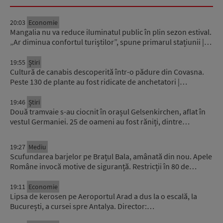
20:03
Economie
Mangalia nu va reduce iluminatul public în plin sezon estival.
„Ar diminua confortul turiștilor”, spune primarul stațiunii |…
19:55
Știri
Cultură de canabis descoperită într-o pădure din Covasna.
Peste 130 de plante au fost ridicate de anchetatori |…
19:46
Știri
Două tramvaie s-au ciocnit în orașul Gelsenkirchen, aflat în
vestul Germaniei. 25 de oameni au fost răniți, dintre…
19:27
Mediu
Scufundarea barjelor pe Brațul Bala, amânată din nou. Apele
Române invocă motive de siguranță. Restricții în 80 de…
19:11
Economie
Lipsa de kerosen pe Aeroportul Arad a dus la o escală, la
București, a cursei spre Antalya. Director:…