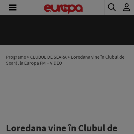
ACASĂ
ȘTIRI
RADIO
Programe
>
CLUBUL DE SEARĂ
> Loredana vine în Clubul de
Seară, la Europa FM – VIDEO
CONCURSURI
PODCAST
ASCULTĂ
LIVE
Loredana vine în Clubul de