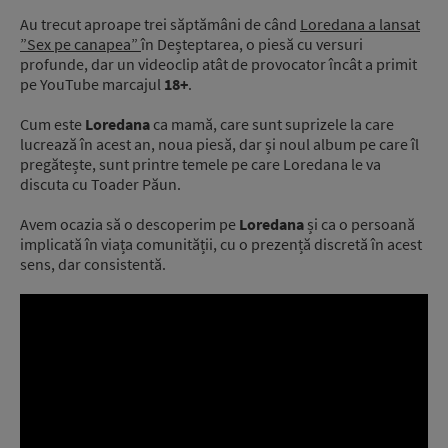
Au trecut aproape trei săptămâni de când
Loredana a lansat
”Sex pe canapea”
în Deșteptarea, o piesă cu versuri
profunde, dar un videoclip atât de provocator încât a primit
pe YouTube marcajul
18+
.
Cum este
Loredana
ca mamă, care sunt suprizele la care
lucrează în acest an, noua piesă, dar și noul album pe care îl
pregătește, sunt printre temele pe care Loredana le va
discuta cu Toader Păun.
Avem ocazia să o descoperim pe
Loredana
și ca o persoană
implicată în viața comunității, cu o prezență discretă în acest
sens, dar consistentă.