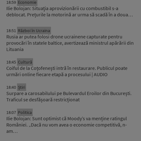
18:59
Economie
Ilie Bolojan: Situaţia aprovizionării cu combustibil s-a
deblocat. Prețurile la motorină ar urma să scadă în a doua…
18:51
Război în Ucraina
Rusia ar putea folosi drone ucrainene capturate pentru
provocări în statele baltice, avertizează ministrul apărării din
Lituania
18:45
Cultură
Coiful de la Coțofenești intră în restaurare. Publicul poate
urmări online fiecare etapă a procesului | AUDIO
18:40
Știri
Surpare a carosabilului pe Bulevardul Eroilor din București.
Traficul se desfășoară restricționat
18:07
Politica
Ilie Bolojan: Sunt optimist că Moody’s va menține ratingul
României. „Dacă nu vom avea o economie competitivă, n-
am…