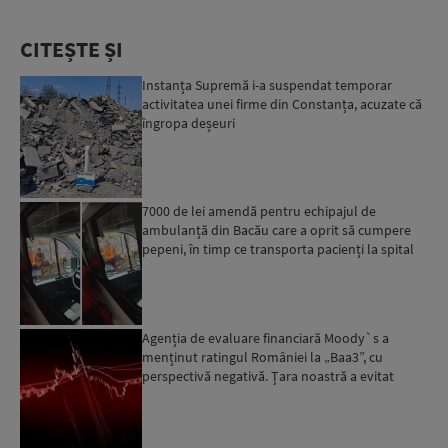
CITEȘTE ȘI
Instanța Supremă i-a suspendat temporar
activitatea unei firme din Constanța, acuzate că
îngropa deșeuri
7000 de lei amendă pentru echipajul de
ambulanță din Bacău care a oprit să cumpere
pepeni, în timp ce transporta pacienți la spital
Agenția de evaluare financiară Moody`s a
menținut ratingul României la „Baa3”, cu
perspectivă negativă. Țara noastră a evitat
momentan retrogradarea...