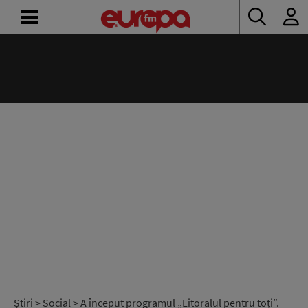
ACASĂ
ȘTIRI
RADIO
CONCURSURI
PODCAST
ASCULTĂ
LIVE
Știri
>
Social
> A început programul „Litoralul pentru toţi”.