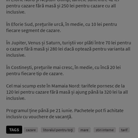
pentru cazare fără masă și 250 lei pentru cazare cu all
inclusive.
În Eforie Sud, prețurile urcă, în medie, cu 10 lei pentru
fiecare segment de cazare.
În Jupiter, Venus și Saturn, turiștii vor plăti între 70 lei pentru
o cazare fără masă și 280 lei dacă optează pentru varianta all
inclusive.
În Costinești, prețurile mai cresc, în medie, cu încă 20 lei
pentru fiecare tip de cazare.
Cel mai scump este în Mamaia Nord: tarifele pornesc de la
120 lei pentru cazare fără masă și ajung până la 320 lei la all
inclusive.
Programul ține până pe 21 iunie. Pachetele pot fi achitate
inclusiv cu vouchere de vacanță.
TAGS
cazare
litoralul pentru toţi
mare
stiri interne
tarif