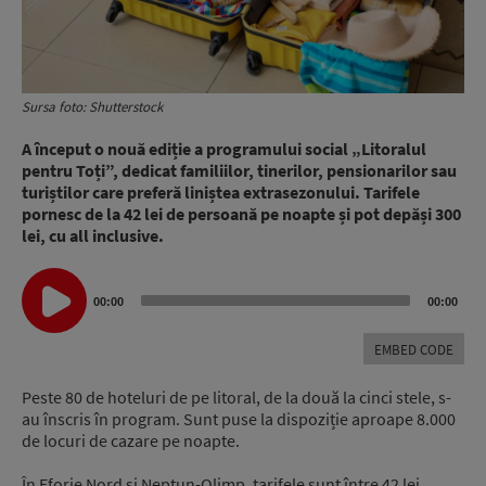
Sursa foto: Shutterstock
A început o nouă ediție a programului social „Litoralul
pentru Toți”, dedicat familiilor, tinerilor, pensionarilor sau
turiștilor care preferă liniștea extrasezonului. Tarifele
pornesc de la 42 lei de persoană pe noapte și pot depăși 300
lei, cu all inclusive.
Audio
00:00
00:00
Player
EMBED CODE
Peste 80 de hoteluri de pe litoral, de la două la cinci stele, s-
au înscris în program. Sunt puse la dispoziție aproape 8.000
de locuri de cazare pe noapte.
În Eforie Nord și Neptun-Olimp, tarifele sunt între 42 lei