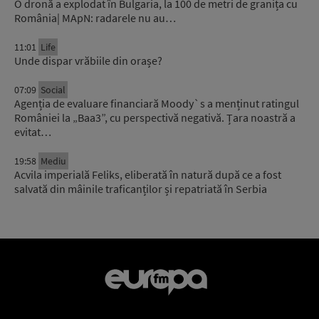
O dronă a explodat în Bulgaria, la 100 de metri de granița cu
România| MApN: radarele nu au…
11:01
Life
Unde dispar vrăbiile din orașe?
07:09
Social
Agenția de evaluare financiară Moody`s a menținut ratingul
României la „Baa3”, cu perspectivă negativă. Țara noastră a
evitat…
19:58
Mediu
Acvila imperială Feliks, eliberată în natură după ce a fost
salvată din mâinile traficanților și repatriată în Serbia