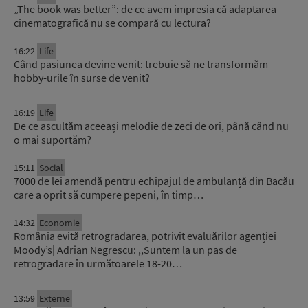
„The book was better”: de ce avem impresia că adaptarea
cinematografică nu se compară cu lectura?
16:22
Life
Când pasiunea devine venit: trebuie să ne transformăm
hobby-urile în surse de venit?
16:19
Life
De ce ascultăm aceeași melodie de zeci de ori, până când nu
o mai suportăm?
15:11
Social
7000 de lei amendă pentru echipajul de ambulanță din Bacău
care a oprit să cumpere pepeni, în timp…
14:32
Economie
România evită retrogradarea, potrivit evaluărilor agenției
Moody’s| Adrian Negrescu: ,,Suntem la un pas de
retrogradare în următoarele 18-20…
13:59
Externe