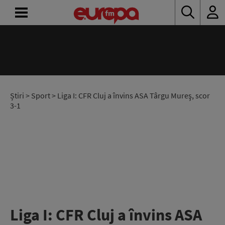
ACASĂ
ȘTIRI
RADIO
Știri
>
Sport
> Liga I: CFR Cluj a învins ASA Târgu Mureş, scor
3-1
CONCURSURI
PODCAST
ASCULTĂ
LIVE
Liga I: CFR Cluj a învins ASA