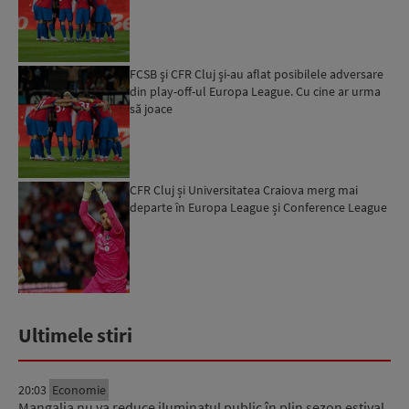
FCSB şi CFR Cluj şi-au aflat posibilele adversare
din play-off-ul Europa League. Cu cine ar urma
să joace
CFR Cluj și Universitatea Craiova merg mai
departe în Europa League și Conference League
Ultimele stiri
20:03
Economie
Mangalia nu va reduce iluminatul public în plin sezon estival.