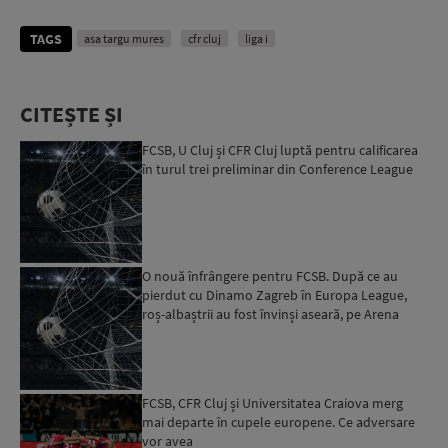
TAGS
asa targu mures
cfr cluj
liga i
CITEȘTE ȘI
FCSB, U Cluj și CFR Cluj luptă pentru calificarea
în turul trei preliminar din Conference League
O nouă înfrângere pentru FCSB. După ce au
pierdut cu Dinamo Zagreb în Europa League,
roș-albaștrii au fost învinși aseară, pe Arena
Națională, și de C...
FCSB, CFR Cluj și Universitatea Craiova merg
mai departe în cupele europene. Ce adversare
vor avea