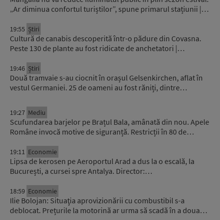
„Ar diminua confortul turiștilor”, spune primarul stațiunii |…
19:55
Știri
Cultură de canabis descoperită într-o pădure din Covasna.
Peste 130 de plante au fost ridicate de anchetatori |…
19:46
Știri
Două tramvaie s-au ciocnit în orașul Gelsenkirchen, aflat în
vestul Germaniei. 25 de oameni au fost răniți, dintre…
19:27
Mediu
Scufundarea barjelor pe Brațul Bala, amânată din nou. Apele
Române invocă motive de siguranță. Restricții în 80 de…
19:11
Economie
Lipsa de kerosen pe Aeroportul Arad a dus la o escală, la
București, a cursei spre Antalya. Director:…
18:59
Economie
Ilie Bolojan: Situaţia aprovizionării cu combustibil s-a
deblocat. Prețurile la motorină ar urma să scadă în a doua…