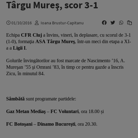
Târgu Mureş, scor 3-1
01/10/2016
Ioana Brustur-Capitanu
Echipa
CFR Cluj
a învins, vineri, în deplasare, cu scorul de 3-1
(1-0), formaţia
ASA
Târgu Mureş
, într-un meci din etapa a XI-
a a
Ligii I
.
Golurile învingătorilor au fost marcate de Nascimento ’16, A.
Mureşan ’55 şi Omrani ’83, în timp ce pentru gazde a înscris
Zicu, în minutul 84.
Sâmbătă
sunt programate partidele:
Gaz Metan Mediaş
–
FC Voluntari
, ora 18.00 și
FC Botoşani
–
Dinamo Bucureşti
, ora 20.30.