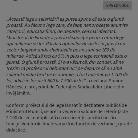
EMBED CODE
„Această lege a salarizării aș putea spune că este o glumă
proastă. Au făcut o lege care, de fapt, nenorocește anumite
categorii, educația fiind, de departe, cea mai afectată.
Ministerul de Finanțe a pus la dispoziție pentru noua lege
opt miliarde de lei. Păi dau opt miliarde de lei în plus la un
sector bugetar unde cheltuielile pe an sunt de 160 de
miliarde. Adică să faci cu 5% în plus o lege echitabilă este o
glumă. O glumă proastă. Și s-a văzut că, din condei, să ne
trezim că profesorul debutant nici pe departe să nu aibă
salariul mediu brut pe economie; a fost mai mic cu 1.100 de
lei, adică în loc de 8.600 la 7.500 de lei”
, a declarat Simion
Hăncescu, președintele Federației Sindicatelor Libere din
Învățământ.
Conform proiectului de lege lansat în dezbatere publică de
Ministerul Muncii, se are în vedere o valoare de referință de
4.100 de lei, multiplicată cu coeficienți specifici fiecărei
funcții. Veniturile finale variază în funcție de vechime și grade
didactice.