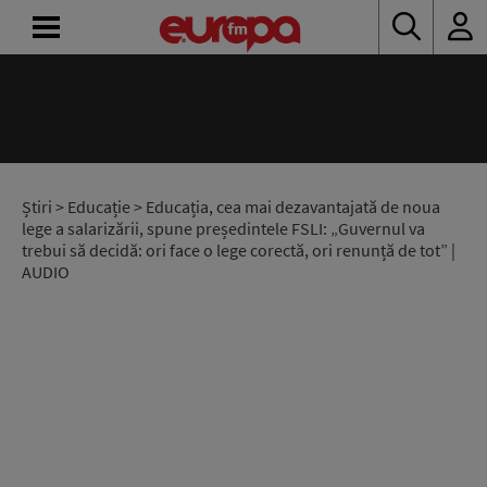
ACASĂ
ȘTIRI
RADIO
Știri
>
Educație
> Educația, cea mai dezavantajată de noua
lege a salarizării, spune președintele FSLI: „Guvernul va
trebui să decidă: ori face o lege corectă, ori renunță de tot” |
CONCURSURI
AUDIO
PODCAST
ASCULTĂ
LIVE