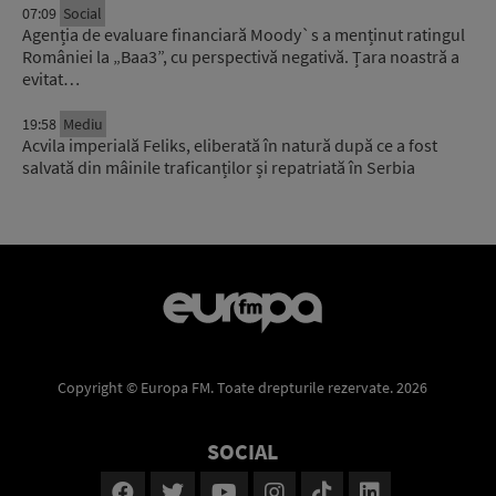
07:09
Social
Agenția de evaluare financiară Moody`s a menținut ratingul
României la „Baa3”, cu perspectivă negativă. Țara noastră a
evitat…
19:58
Mediu
Acvila imperială Feliks, eliberată în natură după ce a fost
salvată din mâinile traficanților și repatriată în Serbia
Copyright © Europa FM. Toate drepturile rezervate. 2026
SOCIAL