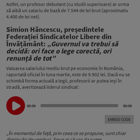
Astfel, un profesor debutant (cu studii superioare) ar urma
să aibă un salariu de bază de 7.544 de lei brut (aproximativ
4.400 de lei net).
Simion Hăncescu, președintele
Federației Sindicatelor Libere din
Învățământ: „
Guvernul va trebui să
decidă: ori face o lege corectă, ori
renunță de tot”
Valoarea salariului mediu brut pe economie în România,
raportată oficial în luna martie, este de 9.902 lei. Dacă nu se
schimbă forma actuală a legii, profesorii ar putea ieși în
stradă, avertizează liderul sindical:
Audio
Player
00:00
00:00
EMBED CODE
„În momentul de față, prin ceea ce se propune, sunt chiar
diminuări de venituri. Spun ei că vor da sume