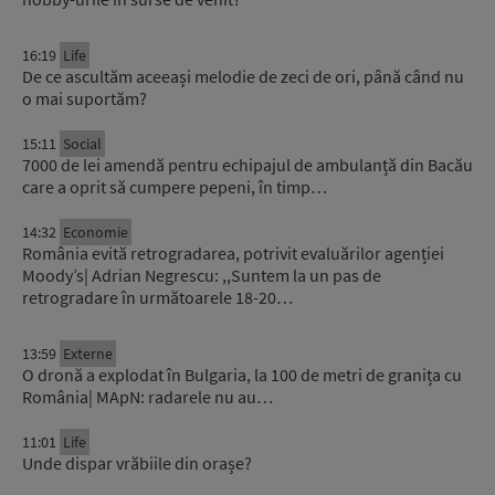
16:19
Life
De ce ascultăm aceeași melodie de zeci de ori, până când nu
o mai suportăm?
15:11
Social
7000 de lei amendă pentru echipajul de ambulanță din Bacău
care a oprit să cumpere pepeni, în timp…
14:32
Economie
România evită retrogradarea, potrivit evaluărilor agenției
Moody’s| Adrian Negrescu: ,,Suntem la un pas de
retrogradare în următoarele 18-20…
13:59
Externe
O dronă a explodat în Bulgaria, la 100 de metri de granița cu
România| MApN: radarele nu au…
11:01
Life
Unde dispar vrăbiile din orașe?