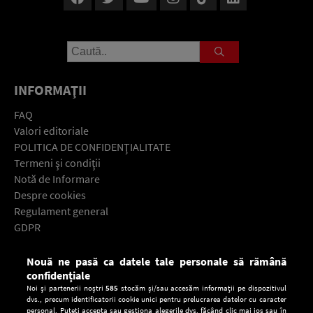
INFORMAŢII
FAQ
Valori editoriale
POLITICA DE CONFIDENŢIALITATE
Termeni şi condiţii
Notă de Informare
Despre cookies
Regulament general
GDPR
Contact
Nouă ne pasă ca datele tale personale să rămână
Descarcă gratuit aplicaţia Europa FM pentru smartphone:
confidențiale
Noi și partenerii noștri
585
stocăm și/sau accesăm informații pe dispozitivul
dvs., precum identificatorii cookie unici pentru prelucrarea datelor cu caracter
personal. Puteți accepta sau gestiona alegerile dvs. făcând clic mai jos sau în