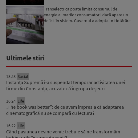
Transelectrica poate limita consumul de
energie al marilor consumatori, dacă apare un
deficit în sistem. Guvernul a adoptat o Hotărâre
în acest sens...
Ultimele stiri
18:53
Social
Instanța Supremă i-a suspendat temporar activitatea unei
firme din Constanța, acuzate că îngropa deșeuri
16:24
Life
„The book was better”: de ce avem impresia că adaptarea
cinematografică nu se compară cu lectura?
16:22
Life
Când pasiunea devine venit: trebuie să ne transformăm
hobby-urile în surse de venit?