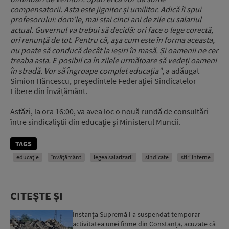
compensatorii. Asta este jignitor și umilitor. Adică îi spui
profesorului: dom’le, mai stai cinci ani de zile cu salariul
actual. Guvernul va trebui să decidă: ori face o lege corectă,
ori renunță de tot. Pentru că, așa cum este în forma aceasta,
nu poate să conducă decât la ieșiri în masă. Și oamenii ne cer
treaba asta. E posibil ca în zilele următoare să vedeți oameni
în stradă. Vor să îngroape complet educația”
, a adăugat
Simion Hăncescu, președintele Federației Sindicatelor
Libere din Învățământ.
Astăzi, la ora 16:00, va avea loc o nouă rundă de consultări
între sindicaliștii din educație și Ministerul Muncii.
TAGS
educație
învăţământ
legea salarizarii
sindicate
stiri interne
CITEȘTE ȘI
Instanța Supremă i-a suspendat temporar
activitatea unei firme din Constanța, acuzate că