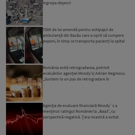
îngropa deșeuri
7000 de lei amendă pentru echipajul de
ambulanță din Bacău care a oprit să cumpere
pepeni, în timp ce transporta pacienți la spital
România evită retrogradarea, potrivit
evaluărilor agenției Moody's| Adrian Negrescu:
,,Suntem la un pas de retrogradare în
următoarele 18-20 de luni, ...
Agenția de evaluare financiară Moody`s a
menținut ratingul României la „Baa3”, cu
perspectivă negativă. Țara noastră a evitat
momentan retrogradarea...