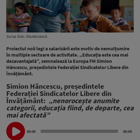
Sursa foto: Shutterstock
Proiectul noii legi a salarizării este motiv de nemulțumire
în multiple sectoare de activitate. „Educația este cea mai
dezavantajată”, semnalează la Europa FM Simion
Hăncescu, președintele Federației Sindicatelor Libere din
Învățământ.
Simion Hăncescu, președintele
Federației Sindicatelor Libere din
Învățământ: „
nenorocește anumite
categorii, educația fiind, de departe, cea
mai afectată”
Audio
Player
00:00
00:00