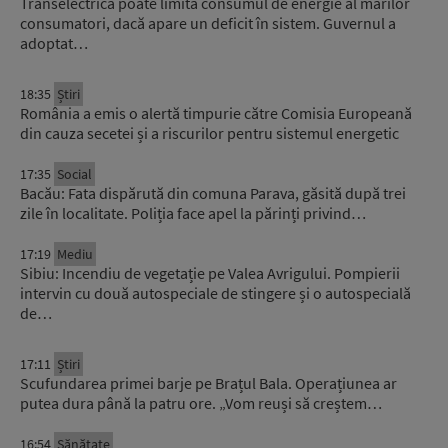
Transelectrica poate limita consumul de energie al marilor
consumatori, dacă apare un deficit în sistem. Guvernul a
adoptat…
18:35
Știri
România a emis o alertă timpurie către Comisia Europeană
din cauza secetei și a riscurilor pentru sistemul energetic
17:35
Social
Bacău: Fata dispărută din comuna Parava, găsită după trei
zile în localitate. Poliția face apel la părinți privind…
17:19
Mediu
Sibiu: Incendiu de vegetație pe Valea Avrigului. Pompierii
intervin cu două autospeciale de stingere și o autospecială
de…
17:11
Știri
Scufundarea primei barje pe Brațul Bala. Operațiunea ar
putea dura până la patru ore. „Vom reuși să creștem…
16:54
Sănătate