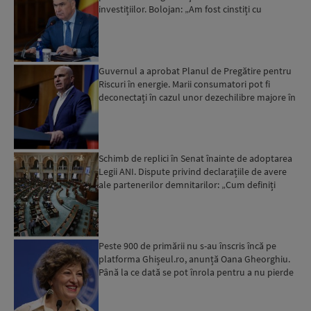
investițiilor. Bolojan: „Am fost cinstiți cu
românii. Am muncit din greu”...
Guvernul a aprobat Planul de Pregătire pentru
Riscuri în energie. Marii consumatori pot fi
deconectați în cazul unor dezechilibre majore în
sistemul e...
Schimb de replici în Senat înainte de adoptarea
Legii ANI. Dispute privind declarațiile de avere
ale partenerilor demnitarilor: „Cum definiți
amantele...
Peste 900 de primării nu s-au înscris încă pe
platforma Ghișeul.ro, anunță Oana Gheorghiu.
Până la ce dată se pot înrola pentru a nu pierde
fondurile ...