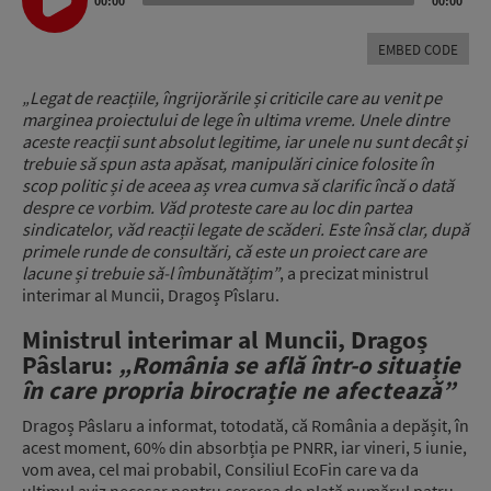
00:00
00:00
EMBED CODE
„Legat de reacțiile, îngrijorările și criticile care au venit pe
marginea proiectului de lege în ultima vreme. Unele dintre
aceste reacții sunt absolut legitime, iar unele nu sunt decât și
trebuie să spun asta apăsat, manipulări cinice folosite în
scop politic și de aceea aș vrea cumva să clarific încă o dată
despre ce vorbim. Văd proteste care au loc din partea
sindicatelor, văd reacții legate de scăderi. Este însă clar, după
primele runde de consultări, că este un proiect care are
lacune și trebuie să-l îmbunătățim”
, a precizat ministrul
interimar al Muncii, Dragoș Pîslaru.
Ministrul interimar al Muncii, Dragoș
Pâslaru:
„România se află într-o situație
în care propria birocrație ne afectează”
Dragoș Pâslaru a informat, totodată, că România a depășit, în
acest moment, 60% din absorbția pe PNRR, iar vineri, 5 iunie,
vom avea, cel mai probabil, Consiliul EcoFin care va da
ultimul aviz necesar pentru cererea de plată numărul patru.