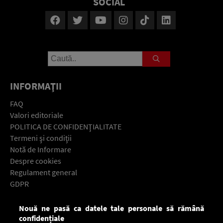
SOCIAL
INFORMAŢII
FAQ
Valori editoriale
POLITICA DE CONFIDENŢIALITATE
Termeni şi condiţii
Notă de Informare
Despre cookies
Regulament general
GDPR
Contact
Nouă ne pasă ca datele tale personale să rămână
Descarcă gratuit aplicaţia Europa FM pentru smartphone:
confidențiale