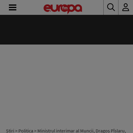
ACASĂ
ȘTIRI
RADIO
CONCURSURI
PODCAST
ASCULTĂ
LIVE
Știri
>
Politica
> Ministrul interimar al Muncii, Dragoș Pîslaru,