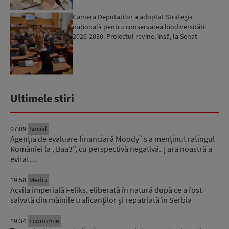
Camera Deputaților a adoptat Strategia
națională pentru conservarea biodiversității
2026-2030. Proiectul revine, însă, la Senat
pentru modificări...
Ultimele stiri
07:09
Social
Agenția de evaluare financiară Moody`s a menținut ratingul
României la „Baa3”, cu perspectivă negativă. Țara noastră a
evitat…
19:58
Mediu
Acvila imperială Feliks, eliberată în natură după ce a fost
salvată din mâinile traficanților și repatriată în Serbia
19:34
Economie