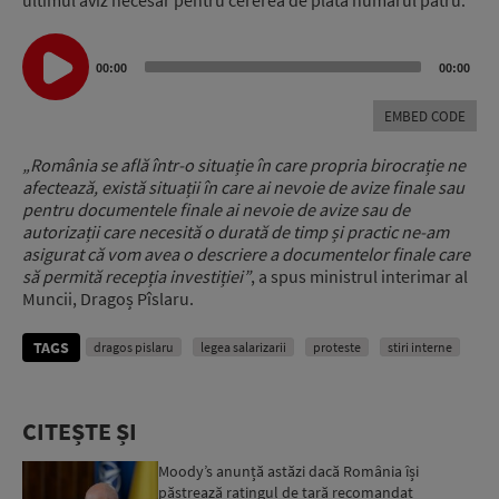
Audio
Player
00:00
00:00
EMBED CODE
„România se află într-o situație în care propria birocrație ne
afectează, există situații în care ai nevoie de avize finale sau
pentru documentele finale ai nevoie de avize sau de
autorizații care necesită o durată de timp și practic ne-am
asigurat că vom avea o descriere a documentelor finale care
să permită recepția investiției”
, a spus ministrul interimar al
Muncii, Dragoș Pîslaru.
TAGS
dragos pislaru
legea salarizarii
proteste
stiri interne
CITEȘTE ȘI
Moody’s anunță astăzi dacă România își
păstrează ratingul de țară recomandat