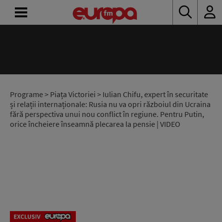
ACASĂ
ȘTIRI
RADIO
Programe
>
Piața Victoriei
> Iulian Chifu, expert în securitate
și relații internaționale: Rusia nu va opri războiul din Ucraina
fără perspectiva unui nou conflict în regiune. Pentru Putin,
CONCURSURI
orice încheiere înseamnă plecarea la pensie | VIDEO
PODCAST
ASCULTĂ
LIVE