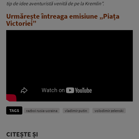
tip de idee aventuristă venită de pe la Kremlin”.
Urmărește întreaga emisiune „Piața
Victoriei”
TAGS
razboi rusia-ucraina
vladimir putin
volodimir zelenski
CITEȘTE ȘI