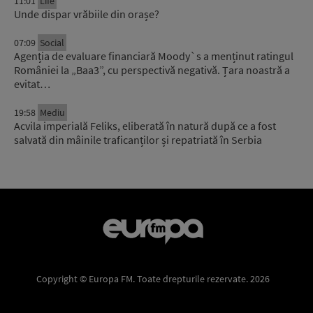
11:01
Life
Unde dispar vrăbiile din orașe?
07:09
Social
Agenția de evaluare financiară Moody`s a menținut ratingul
României la „Baa3”, cu perspectivă negativă. Țara noastră a
evitat…
19:58
Mediu
Acvila imperială Feliks, eliberată în natură după ce a fost
salvată din mâinile traficanților și repatriată în Serbia
Copyright © Europa FM. Toate drepturile rezervate. 2026