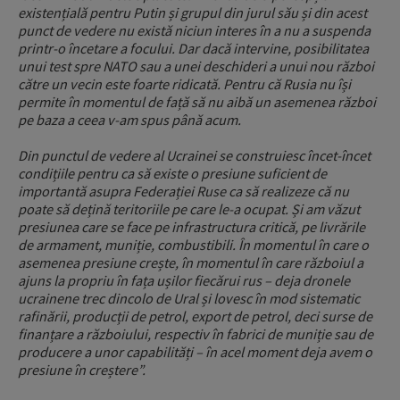
existențială pentru Putin și grupul din jurul său și din acest
punct de vedere nu există niciun interes în a nu a suspenda
printr-o încetare a focului. Dar dacă intervine, posibilitatea
unui test spre NATO sau a unei deschideri a unui nou război
către un vecin este foarte ridicată. Pentru că Rusia nu își
permite în momentul de față să nu aibă un asemenea război
pe baza a ceea v-am spus până acum.
Din punctul de vedere al Ucrainei se construiesc încet-încet
condițiile pentru ca să existe o presiune suficient de
importantă asupra Federației Ruse ca să realizeze că nu
poate să dețină teritoriile pe care le-a ocupat. Și am văzut
presiunea care se face pe infrastructura critică, pe livrările
de armament, muniție, combustibili. În momentul în care o
asemenea presiune crește, în momentul în care războiul a
ajuns la propriu în fața ușilor fiecărui rus – deja dronele
ucrainene trec dincolo de Ural și lovesc în mod sistematic
rafinării, producții de petrol, export de petrol, deci surse de
finanțare a războiului, respectiv în fabrici de muniție sau de
producere a unor capabilități – în acel moment deja avem o
presiune în creștere”.