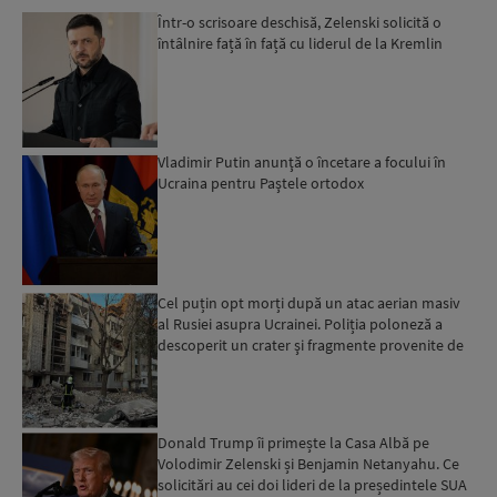
Într-o scrisoare deschisă, Zelenski solicită o
întâlnire față în față cu liderul de la Kremlin
Vladimir Putin anunţă o încetare a focului în
Ucraina pentru Paştele ortodox
Cel puțin opt morți după un atac aerian masiv
al Rusiei asupra Ucrainei. Poliția poloneză a
descoperit un crater şi fragmente provenite de
la un obiec...
Donald Trump îi primește la Casa Albă pe
Volodimir Zelenski și Benjamin Netanyahu. Ce
solicitări au cei doi lideri de la președintele SUA