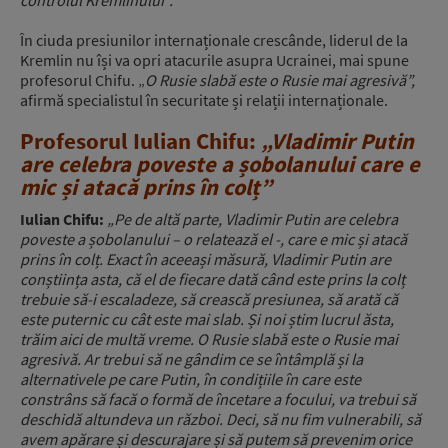
controlul Kremlinului”.
În ciuda presiunilor internaționale crescânde, liderul de la
Kremlin nu își va opri atacurile asupra Ucrainei, mai spune
profesorul Chifu. „
O Rusie slabă este o Rusie mai agresivă”,
afirmă specialistul în securitate și relații internaționale.
Profesorul Iulian Chifu:
„Vladimir Putin
are celebra poveste a șobolanului care e
mic și atacă prins în colț”
Iulian Chifu:
„Pe de altă parte, Vladimir Putin are celebra
poveste a șobolanului – o relatează el -, care e mic și atacă
prins în colț. Exact în aceeași măsură, Vladimir Putin are
conștiința asta, că el de fiecare dată când este prins la colț
trebuie să-i escaladeze, să crească presiunea, să arată că
este puternic cu cât este mai slab. Și noi știm lucrul ăsta,
trăim aici de multă vreme. O Rusie slabă este o Rusie mai
agresivă. Ar trebui să ne gândim ce se întâmplă și la
alternativele pe care Putin, în condițiile în care este
constrâns să facă o formă de încetare a focului, va trebui să
deschidă altundeva un război. Deci, să nu fim vulnerabili, să
avem apărare și descurajare și să putem să prevenim orice