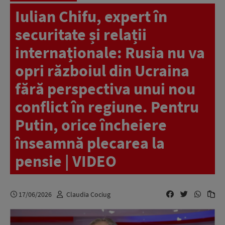
Iulian Chifu, expert în
securitate și relații
internaționale: Rusia nu va
opri războiul din Ucraina
fără perspectiva unui nou
conflict în regiune. Pentru
Putin, orice încheiere
înseamnă plecarea la
pensie | VIDEO
17/06/2026
Claudia Cociug