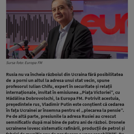
Sursa foto: Europa FM
Rusia nu va încheia războiul din Ucraina fără posibilitatea
de a porni un altul la adresa unui stat vecin, spune
profesorul Iulian Chifu, expert în securitate și relații
internaționale, invitat în emisiunea „Piața Victoriei”, cu
Mădălina Dobrovolschi, la Europa FM. Potrivit acestuia,
președintele rus, Vladimir Putin este conștient că cedarea
în fața Ucrainei ar însemna pentru el „plecarea la pensie”.
Pe de altă parte, presiunile la adresa Rusiei au crescut
semnificativ după mai bine de patru ani de război. Dronele
ucrainene lovesc sistematic rafinării, producții de petrol și