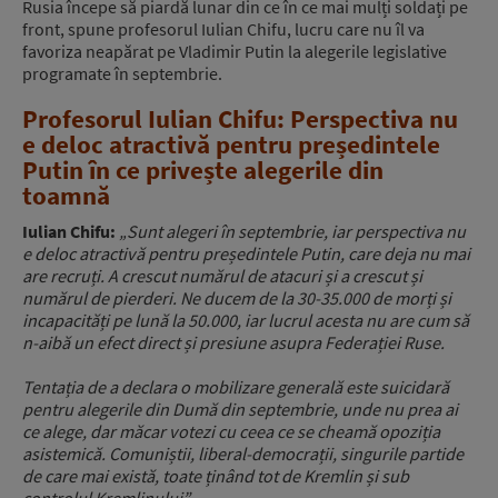
Rusia începe să piardă lunar din ce în ce mai mulți soldați pe
front, spune profesorul Iulian Chifu, lucru care nu îl va
favoriza neapărat pe Vladimir Putin la alegerile legislative
programate în septembrie.
Profesorul Iulian Chifu: Perspectiva nu
e deloc atractivă pentru președintele
Putin în ce privește alegerile din
toamnă
Iulian Chifu:
„Sunt alegeri în septembrie, iar perspectiva nu
e deloc atractivă pentru președintele Putin, care deja nu mai
are recruți. A crescut numărul de atacuri și a crescut și
numărul de pierderi. Ne ducem de la 30-35.000 de morți și
incapacități pe lună la 50.000, iar lucrul acesta nu are cum să
n-aibă un efect direct și presiune asupra Federației Ruse.
Tentația de a declara o mobilizare generală este suicidară
pentru alegerile din Dumă din septembrie, unde nu prea ai
ce alege, dar măcar votezi cu ceea ce se cheamă opoziția
asistemică. Comuniștii, liberal-democrații, singurile partide
de care mai există, toate ținând tot de Kremlin și sub