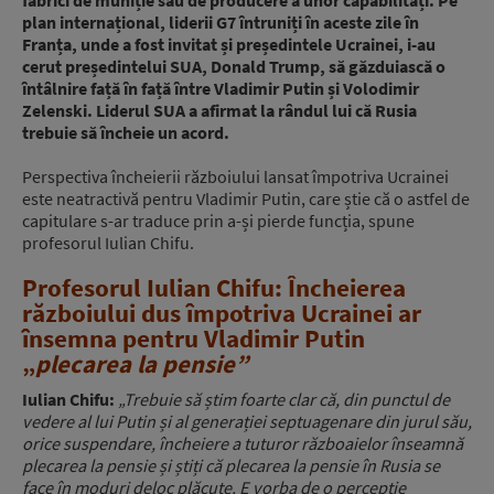
fabrici de muniție sau de producere a unor capabilități. Pe
plan internațional, liderii G7 întruniți în aceste zile în
Franța, unde a fost invitat și președintele Ucrainei, i-au
cerut președintelui SUA, Donald Trump, să găzduiască o
întâlnire față în față între Vladimir Putin și Volodimir
Zelenski. Liderul SUA a afirmat la rândul lui că Rusia
trebuie să încheie un acord.
Perspectiva încheierii războiului lansat împotriva Ucrainei
este neatractivă pentru Vladimir Putin, care știe că o astfel de
capitulare s-ar traduce prin a-și pierde funcția, spune
profesorul Iulian Chifu.
Profesorul Iulian Chifu: Încheierea
războiului dus împotriva Ucrainei ar
însemna pentru Vladimir Putin
„
plecarea la pensie”
Iulian Chifu:
„Trebuie să știm foarte clar că, din punctul de
vedere al lui Putin și al generației septuagenare din jurul său,
orice suspendare, încheiere a tuturor războaielor înseamnă
plecarea la pensie și știți că plecarea la pensie în Rusia se
face în moduri deloc plăcute. E vorba de o percepție