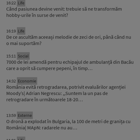
16:22
Life
Când pasiunea devine venit: trebuie să ne transformăm
hobby-urile în surse de venit?
16:19
Life
De ce ascultăm aceeași melodie de zeci de ori, până când nu
o mai suportăm?
15:11
Social
7000 de lei amendă pentru echipajul de ambulanță din Bacău
care a oprit să cumpere pepeni, în timp…
14:32
Economie
România evită retrogradarea, potrivit evaluărilor agenției
Moody’s| Adrian Negrescu: ,,Suntem la un pas de
retrogradare în următoarele 18-20…
13:59
Externe
O dronă a explodat în Bulgaria, la 100 de metri de granița cu
România| MApN: radarele nu au…