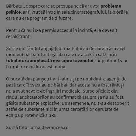
Bărbatul, despre care se presupune că ar avea
probleme
psihice
, ar fi vrut să intre în sala cinematografului, la o oră la
care nu era program de difuzare.
Pentru că nu i s-a permis accesul în incintă, el a devenit
recalcitrant.
Surse din rândul angajaților mall-ului au declarat că în acel
moment bărbatul ar fi găsit o cale de acces în sală, prin
tubulatura amplasată deasupra tavanului
, iar plafonul s-ar
fi rupt tocmai din acest motiv.
O bucată din planșeu l-ar fi atins și pe unul dintre agenții de
pază care îl evacuau pe bărbat, dar acesta nu a fost rănit și
nu a avut nevoie de îngrijiri medicale. Surse oficiale din
rîndul anchetatorilor au confirmat că asupra sa nu au fost
găsite substanțe explozive. De asemenea, nu s-au descoperit
astfel de substanțe nici în urma cercetărilor derulate de
echipa pirotehnică a SRI.
Sursă foto: jurnaldevrancea.ro