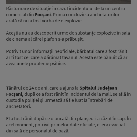
Răsturnare de situație în cazul incidentului de la un centru
comercial din
Focșani
. Prima concluzie a anchetatorilor
arată că nu a fost vorba de o explozie.
Aceștia nu au descoperit urme de substanțe explozive în sala
de cinema al cărei plafon s-a prăbușit.
Potrivit unor informații neoficiale, bărbatul care a fost rănit
ar fi fost cel care a dărâmat tavanul. Acesta este bănuit că ar
avea unele probleme psihice.
Tânărul de 24 de ani, care a ajuns la
Spitalul Județean
Focșani,
după ce a fost rănit în incidentul de la mall, se află în
custodia poliției și urmează să fie luat la întrebări de
anchetatori.
El a fost rănit după ce o bucată din planșeu i-a căzut în cap. În
acel moment, potrivit primelor date oficiale, el era evacuat
din sală de personalul de pază.