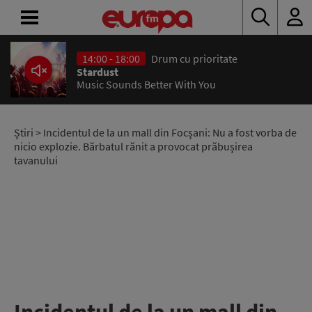
14:00 - 18:00
Drum cu prioritate
ACASĂ
Stardust
Music Sounds Better With You
ȘTIRI
RADIO
Știri
> Incidentul de la un mall din Focșani: Nu a fost vorba de
nicio explozie. Bărbatul rănit a provocat prăbușirea
tavanului
CONCURSURI
PODCAST
ASCULTĂ
LIVE