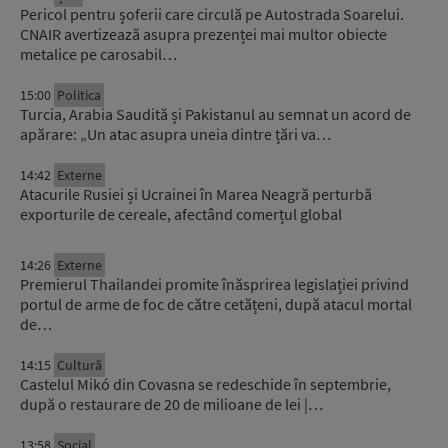
Pericol pentru șoferii care circulă pe Autostrada Soarelui.
CNAIR avertizează asupra prezenței mai multor obiecte
metalice pe carosabil…
15:00
Politica
Turcia, Arabia Saudită și Pakistanul au semnat un acord de
apărare: „Un atac asupra uneia dintre țări va…
14:42
Externe
Atacurile Rusiei și Ucrainei în Marea Neagră perturbă
exporturile de cereale, afectând comerțul global
14:26
Externe
Premierul Thailandei promite înăsprirea legislației privind
portul de arme de foc de către cetățeni, după atacul mortal
de…
14:15
Cultură
Castelul Mikó din Covasna se redeschide în septembrie,
după o restaurare de 20 de milioane de lei |…
13:58
Social