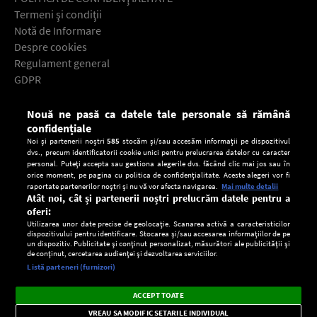
Termeni şi condiţii
Notă de Informare
Despre cookies
Regulament general
GDPR
Contact
Nouă ne pasă ca datele tale personale să rămână
Descarcă gratuit aplicaţia Europa FM pentru smartphone:
confidențiale
Noi și partenerii noștri
585
stocăm și/sau accesăm informații pe dispozitivul
dvs., precum identificatorii cookie unici pentru prelucrarea datelor cu caracter
personal. Puteți accepta sau gestiona alegerile dvs. făcând clic mai jos sau în
orice moment, pe pagina cu politica de confidențialitate. Aceste alegeri vor fi
raportate partenerilor noștri și nu vă vor afecta navigarea.
Mai multe detalii
Atât noi, cât și partenerii noștri prelucrăm datele pentru a
oferi:
Utilizarea unor date precise de geolocație. Scanarea activă a caracteristicilor
dispozitivului pentru identificare. Stocarea și/sau accesarea informațiilor de pe
un dispozitiv. Publicitate și conținut personalizat, măsurători ale publicității și
de conținut, cercetarea audienței și dezvoltarea serviciilor.
Setări:
Listă parteneri (furnizori)
Ascultă Europa FM în aplicație
Dark
×
Instalează
Radio live, podcasturi, știri și alerte
ACCEPT TOATE
Mode
importante.
VREAU SA MODIFIC SETARILE INDIVIDUAL