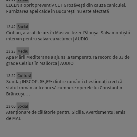
ELCEN a oprit preventiv CET Grozăvești din cauza caniculei.
Furnizarea apei calde în Bucureşti nu este afectată
13:42
Social
Cioban, atacat de urs în Masivul Iezer-Păpușa. Salvamontiștii
intervin pentru salvarea victimei | AUDIO
13:23
Mediu
Apa Mării Mediterane a ajuns la temperatura record de 33 de
grade Celsius în Mallorca | AUDIO
13:22
Cultură
Sondaj INSCOP: 65,6% dintre românii chestionați cred că
statul român ar trebui să cumpere operele lui Constantin
Brâncuși.…
13:00
Social
Atenţionare de călătorie pentru Sicilia. Avertismentul emis
de MAE