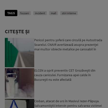
TAGS
focsani
incident
mall
stiri interne
CITEȘTE ȘI
Pericol pentru șoferii care circulă pe Autostrada
Soarelui. CNAIR avertizează asupra prezenței
mai multor obiecte metalice pe carosabil în
ultimele zi...
ELCEN a oprit preventiv CET Grozăvești din
cauza caniculei. Furnizarea apei calde în
Bucureşti nu este afectată
Cioban, atacat de urs în Masivul Iezer-Păpușa.
Salvamontiștii intervin pentru salvarea victimei