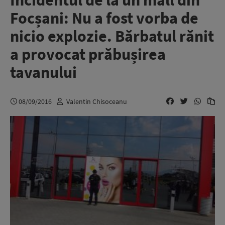
Incidentul de la un mall din
Focșani: Nu a fost vorba de
nicio explozie. Bărbatul rănit
a provocat prăbușirea
tavanului
08/09/2016
Valentin Chisoceanu