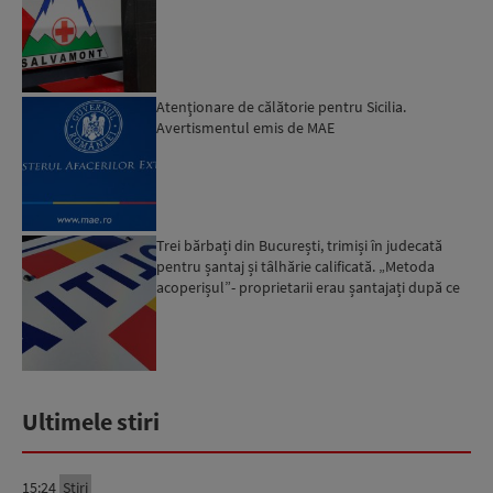
Atenţionare de călătorie pentru Sicilia.
Avertismentul emis de MAE
Trei bărbați din București, trimiși în judecată
pentru șantaj și tâlhărie calificată. „Metoda
acoperișul”- proprietarii erau șantajați după ce
locuinț...
Ultimele stiri
15:24
Știri