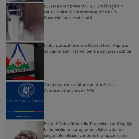
ELCEN a oprit preventiv CET Grozăvești din
cauza caniculei. Furnizarea apei calde în
Bucureşti nu este afectată
Cioban, atacat de urs în Masivul Iezer-Păpușa.
Salvamontiștii intervin pentru salvarea victimei
Atenţionare de călătorie pentru Sicilia.
Avertismentul emis de MAE
Peste 100 de bătrâni din Târgoviște vor fi îngrijiți
la domiciliu prin programul „Bătrân, dar nu
singur”. Beneficiarii vor primi hrană, consiliere