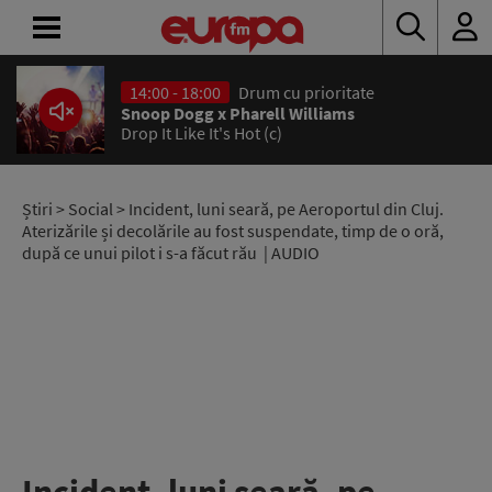
14:00 - 18:00
Drum cu prioritate
ACASĂ
Snoop Dogg x Pharell Williams
Drop It Like It's Hot (c)
ȘTIRI
RADIO
Știri
>
Social
> Incident, luni seară, pe Aeroportul din Cluj.
Aterizările și decolările au fost suspendate, timp de o oră,
după ce unui pilot i s-a făcut rău | AUDIO
CONCURSURI
PODCAST
ASCULTĂ
LIVE