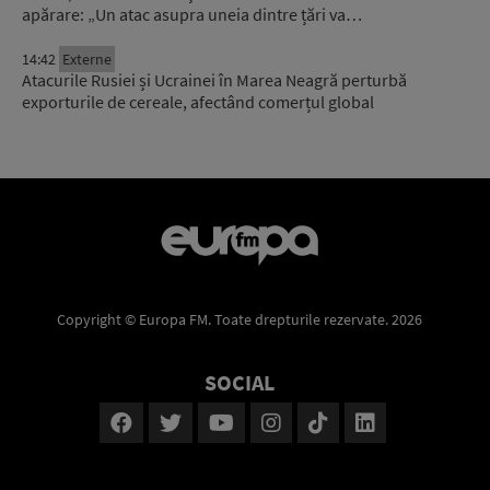
apărare: „Un atac asupra uneia dintre țări va…
14:42
Externe
Atacurile Rusiei și Ucrainei în Marea Neagră perturbă
exporturile de cereale, afectând comerțul global
Copyright © Europa FM. Toate drepturile rezervate. 2026
SOCIAL