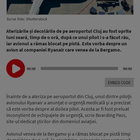
Sursa foto: Shutterstock
Aterizările și decolările de pe aeroportul Cluj au fost oprite
luni seară, timp de o oră, după ce unui pilot i s-a făcut rău,
iar avionul a rămas blocat pe pistă. Este vorba despre un
avion al companiei Ryanair care venea de la Bergamo.
Audio
00:00
00:00
Player
EMBED CODE
Înainte de a ateriza pe aeroportul din Cluj, unul dintre piloții
avionului Ryanair a anunțat o urgență medicală și a precizat
că este vorba despre al doilea pilot. Acesta ar fi fost preluat
inconștient de echipajele de urgență, scrie Boarding Pass,
site-ul dedicat știrilor din domeniul aviației.
Avionul venea de la Bergamo și a rămas blocat pe pistă timp
de mai bine de o oră. În acest timp, avioanele care urmau să