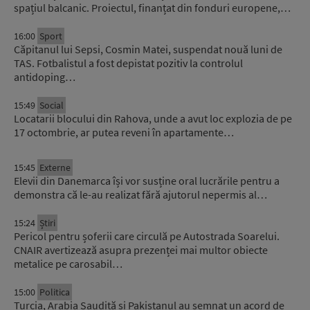
spațiul balcanic. Proiectul, finanțat din fonduri europene,…
16:00
Sport
Căpitanul lui Sepsi, Cosmin Matei, suspendat nouă luni de
TAS. Fotbalistul a fost depistat pozitiv la controlul
antidoping…
15:49
Social
Locatarii blocului din Rahova, unde a avut loc explozia de pe
17 octombrie, ar putea reveni în apartamente…
15:45
Externe
Elevii din Danemarca își vor susține oral lucrările pentru a
demonstra că le-au realizat fără ajutorul nepermis al…
15:24
Știri
Pericol pentru șoferii care circulă pe Autostrada Soarelui.
CNAIR avertizează asupra prezenței mai multor obiecte
metalice pe carosabil…
15:00
Politica
Turcia, Arabia Saudită și Pakistanul au semnat un acord de