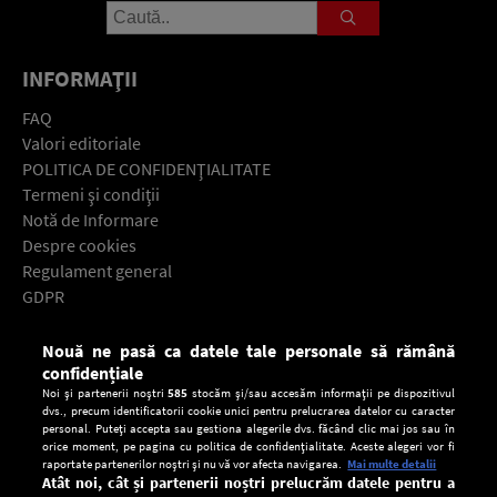
INFORMAŢII
FAQ
Valori editoriale
POLITICA DE CONFIDENŢIALITATE
Termeni şi condiţii
Notă de Informare
Despre cookies
Regulament general
GDPR
Contact
Nouă ne pasă ca datele tale personale să rămână
Descarcă gratuit aplicaţia Europa FM pentru smartphone:
confidențiale
Noi și partenerii noștri
585
stocăm și/sau accesăm informații pe dispozitivul
dvs., precum identificatorii cookie unici pentru prelucrarea datelor cu caracter
personal. Puteți accepta sau gestiona alegerile dvs. făcând clic mai jos sau în
orice moment, pe pagina cu politica de confidențialitate. Aceste alegeri vor fi
raportate partenerilor noștri și nu vă vor afecta navigarea.
Mai multe detalii
Atât noi, cât și partenerii noștri prelucrăm datele pentru a