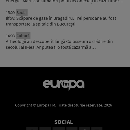
energie. Marii consumatori pot fi deconectați în cazul unor…
15:09
Social
Ilfov: Scăpare de gaze în Bragadiru. Trei persoane au fost
transportate la spitale din București
14:03
Cultură
Arheologii au descoperit lângă Colosseum o clădire din
secolul al II-lea. Ar putea fi o fostă cazarmă a…
Copyright © Europa FM. Toate drepturile rezervate. 2026
SOCIAL