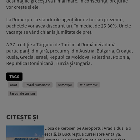
destinațiile grecești va fi mai mare. În consecință, prețurile
vor crește și ele.
La Romexpo, la standurile agențiilor de turism prezente,
pachetele vor avea discount-uri, în medie, de 25-30%. Unele
vacanțe se vând chiar la jumătate de preț.
A 37-a ediţie a Târgului de Turism al României adună
participanți din țară, precum și din Austria, Bulgaria, Croația,
Rusia, Grecia, Israel, Republica Moldova, Palestina, Polonia,
Republica Dominicană, Turcia şi Ungaria.
TAGS
anat
litoral romanesc
romexpo
stiri interne
targul de turism
CITEȘTE ȘI
Lipsa de kerosen pe Aeroportul Arad a dus la o
escală, la București, a cursei spre Antalya.