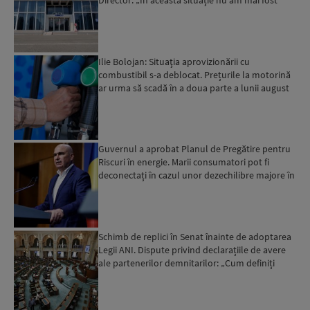
Director: „În această situație nu am mai fost
deloc”...
Ilie Bolojan: Situaţia aprovizionării cu
combustibil s-a deblocat. Prețurile la motorină
ar urma să scadă în a doua parte a lunii august
Guvernul a aprobat Planul de Pregătire pentru
Riscuri în energie. Marii consumatori pot fi
deconectați în cazul unor dezechilibre majore în
sistemul e...
Schimb de replici în Senat înainte de adoptarea
Legii ANI. Dispute privind declarațiile de avere
ale partenerilor demnitarilor: „Cum definiți
amantele...