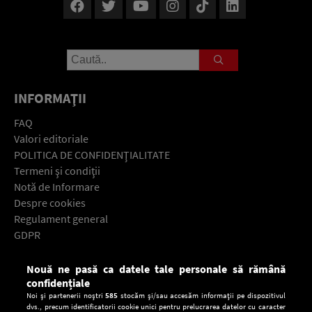
INFORMAŢII
FAQ
Valori editoriale
POLITICA DE CONFIDENŢIALITATE
Termeni şi condiţii
Notă de Informare
Despre cookies
Regulament general
GDPR
Contact
Nouă ne pasă ca datele tale personale să rămână
Descarcă gratuit aplicaţia Europa FM pentru smartphone:
confidențiale
Noi și partenerii noștri
585
stocăm și/sau accesăm informații pe dispozitivul
dvs., precum identificatorii cookie unici pentru prelucrarea datelor cu caracter