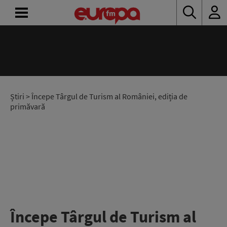
ACASĂ
ȘTIRI
RADIO
Știri
> Începe Târgul de Turism al României, ediția de
primăvară
CONCURSURI
PODCAST
ASCULTĂ
LIVE
Începe Târgul de Turism al