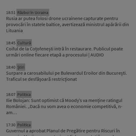
18:51
Război în Ucraina
Rusia ar putea folosi drone ucrainene capturate pentru
provocări în statele baltice, avertizează ministrul apărării din
Lituania
18:45
Cultură
Coiful de la Coțofenești intră în restaurare. Publicul poate
urmări online fiecare etapă a procesului | AUDIO
18:40
Știri
Surpare a carosabilului pe Bulevardul Eroilor din București.
Traficul se desfășoară restricționat
18:07
Politica
Ilie Bolojan: Sunt optimist că Moody’s va menține ratingul
României. „Dacă nu vom avea o economie competitivă, n-
am…
17:30
Politica
Guvernul a aprobat Planul de Pregătire pentru Riscuri în