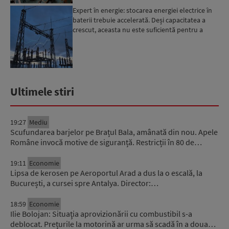
Expert în energie: stocarea energiei electrice în
baterii trebuie accelerată. Deși capacitatea a
crescut, aceasta nu este suficientă pentru a
trece ma...
Ultimele stiri
19:27
Mediu
Scufundarea barjelor pe Brațul Bala, amânată din nou. Apele
Române invocă motive de siguranță. Restricții în 80 de…
19:11
Economie
Lipsa de kerosen pe Aeroportul Arad a dus la o escală, la
București, a cursei spre Antalya. Director:…
18:59
Economie
Ilie Bolojan: Situaţia aprovizionării cu combustibil s-a
deblocat. Prețurile la motorină ar urma să scadă în a doua…