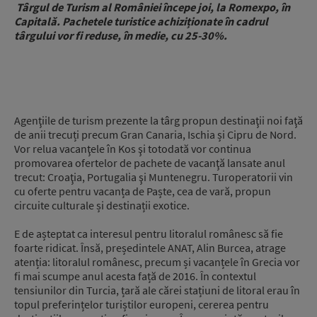
Târgul de Turism al României începe joi, la Romexpo, în
Capitală. Pachetele turistice achiziționate în cadrul
târgului vor fi reduse, în medie, cu 25-30%.
Agenţiile de turism prezente la târg propun destinaţii noi faţă
de anii trecuți precum Gran Canaria, Ischia și Cipru de Nord.
Vor relua vacanţele în Kos şi totodată vor continua
promovarea ofertelor de pachete de vacanţă lansate anul
trecut: Croaţia, Portugalia şi Muntenegru. Turoperatorii vin
cu oferte pentru vacanța de Paște, cea de vară, propun
circuite culturale și destinații exotice.
E de așteptat ca interesul pentru litoralul românesc să fie
foarte ridicat. Însă, președintele ANAT, Alin Burcea, atrage
atenția: litoralul românesc, precum și vacanțele în Grecia vor
fi mai scumpe anul acesta față de 2016. În contextul
tensiunilor din Turcia, țară ale cărei stațiuni de litoral erau în
topul preferințelor turiștilor europeni, cererea pentru