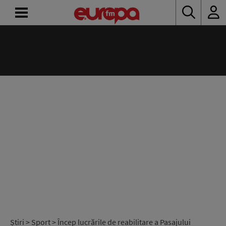
ACASĂ
ȘTIRI
RADIO
CONCURSURI
PODCAST
ASCULTĂ
LIVE
Știri
>
Sport
> Încep lucrările de reabilitare a Pasajului