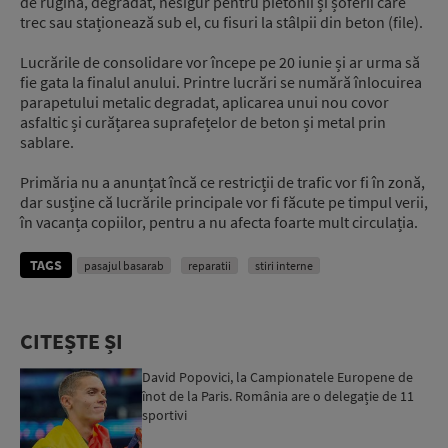
de rugină, degradat, nesigur pentru pietonii și șoferii care
trec sau staționează sub el, cu fisuri la stâlpii din beton (file).
Lucrările de consolidare vor începe pe 20 iunie și ar urma să
fie gata la finalul anului. Printre lucrări se numără înlocuirea
parapetului metalic degradat, aplicarea unui nou covor
asfaltic și curățarea suprafețelor de beton și metal prin
sablare.
Primăria nu a anunțat încă ce restricții de trafic vor fi în zonă,
dar susține că lucrările principale vor fi făcute pe timpul verii,
în vacanța copiilor, pentru a nu afecta foarte mult circulația.
TAGS
pasajul basarab
reparatii
stiri interne
CITEȘTE ȘI
David Popovici, la Campionatele Europene de
înot de la Paris. România are o delegație de 11
sportivi