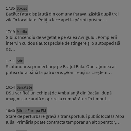
17:35
Social
Bacău: Fata dispărută din comuna Parava, găsită după trei
zile în localitate. Poliția face apel la părinți privind…
17:19
Mediu
Sibiu: Incendiu de vegetație pe Valea Avrigului. Pompierii
intervin cu două autospeciale de stingere și o autospecială
de…
17:11
Știri
Scufundarea primei barje pe Brațul Bala. Operațiunea ar
putea dura până la patru ore. „Vom reuși să creștem…
16:54
Sănătate
DSU verifică un echipaj de Ambulanță din Bacău, după
imagini care arată o oprire la cumpărături în timpul…
16:40
Știrile Europa FM
Stare de perturbare gravă a transportului public local la Alba
Iulia. Primăria poate contracta temporar un alt operator,…