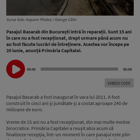
Sursa foto: Inquam Photos / George Călin
Pasajul Basarab din București intră în reparații. Sunt 15 ani
în care nu a fost recepționat, drept urmare până acum nu
au fost făcute lucrări de întreținere. Acestea vor începe pe
20 iunie, anunță Primăria Capitalei.
Audio
00:00
00:00
Player
EMBED CODE
Pasajul Basarab a fost inaugurat în vara lui 2011. A fost
construit în cinci ani și jumătate și a costat aproape 240 de
milioane de euro.
Vreme de 15 ani nu a fost recepționat, din mai multe motive
birocratice. Primăria Capitalei a reușit abia acum să
finalizeze recepția, într-un moment în care pasajul este plin