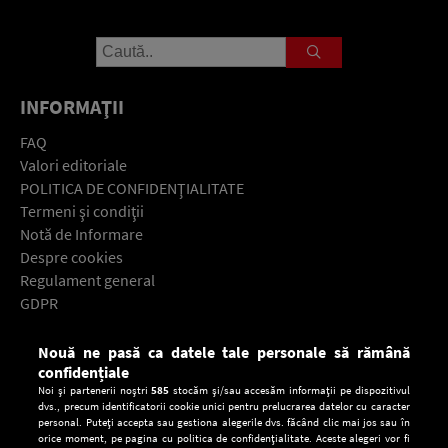
INFORMAŢII
FAQ
Valori editoriale
POLITICA DE CONFIDENŢIALITATE
Termeni şi condiţii
Notă de Informare
Despre cookies
Regulament general
GDPR
Contact
Nouă ne pasă ca datele tale personale să rămână
Descarcă gratuit aplicaţia Europa FM pentru smartphone:
confidențiale
Noi și partenerii noștri
585
stocăm și/sau accesăm informații pe dispozitivul
dvs., precum identificatorii cookie unici pentru prelucrarea datelor cu caracter
personal. Puteți accepta sau gestiona alegerile dvs. făcând clic mai jos sau în
orice moment, pe pagina cu politica de confidențialitate. Aceste alegeri vor fi