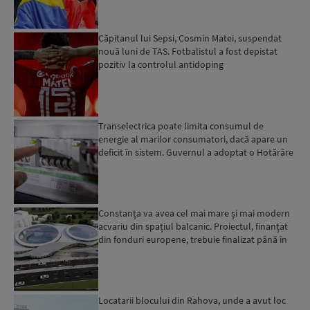
Căpitanul lui Sepsi, Cosmin Matei, suspendat
nouă luni de TAS. Fotbalistul a fost depistat
pozitiv la controlul antidoping
Transelectrica poate limita consumul de
energie al marilor consumatori, dacă apare un
deficit în sistem. Guvernul a adoptat o Hotărâre
în acest sens...
Constanța va avea cel mai mare și mai modern
acvariu din spațiul balcanic. Proiectul, finanțat
din fonduri europene, trebuie finalizat până în
2029...
Locatarii blocului din Rahova, unde a avut loc