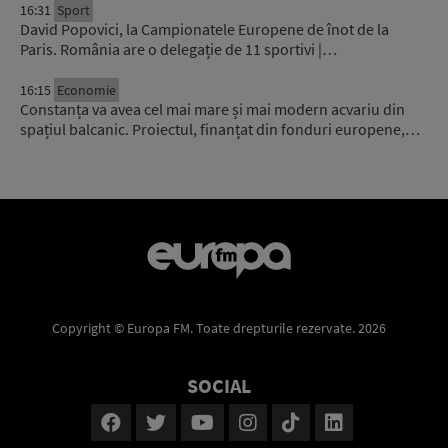
16:31
Sport
David Popovici, la Campionatele Europene de înot de la
Paris. România are o delegație de 11 sportivi |…
16:15
Economie
Constanța va avea cel mai mare și mai modern acvariu din
spațiul balcanic. Proiectul, finanțat din fonduri europene,…
Copyright © Europa FM. Toate drepturile rezervate. 2026
SOCIAL