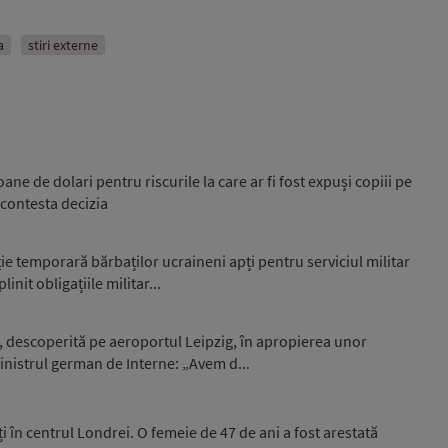
a
stiri externe
e de dolari pentru riscurile la care ar fi fost expuși copiii pe
 contesta decizia
e temporară bărbaților ucraineni apți pentru serviciul militar
nit obligațiile militar...
, descoperită pe aeroportul Leipzig, în apropierea unor
nistrul german de Interne: „Avem d...
i în centrul Londrei. O femeie de 47 de ani a fost arestată