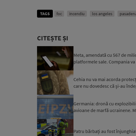
TAGS
foc
incendiu
los angeles
pasaden
CITEȘTE ȘI
Meta, amendată cu 567 de milioan
platformele sale. Compania va
Cehia nu va mai acorda protecți
care nu dovedesc că și-au îndepli
Germania: dronă cu explozibili
avioane de marfă ucrainene. Mi
Patru bărbați au fost înjunghiaț