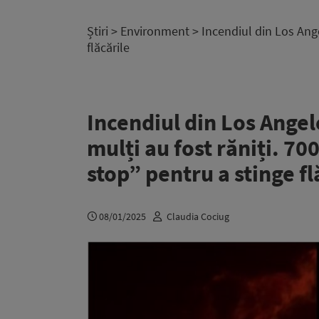
Știri
>
Environment
> Incendiul din Los Ange
flăcările
Incendiul din Los Angel
mulți au fost răniți. 7
stop” pentru a stinge fl
08/01/2025
Claudia Cociug