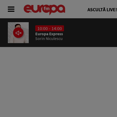
ASCULTĂ LIVE!
10:00 - 14:00
ACASĂ
Europa Express
Sorin Niculescu
ȘTIRI
RADIO
CONCURSURI
PODCAST
ASCULTĂ LIVE