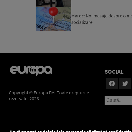
Maroc: Noi mesaje despre o mob
socializare
SOCIAL
Copyright © Europa FM. Toate drepturile
rezervate. 2026
Nouă ne pasă ca datele tale personale să rămână confidenția