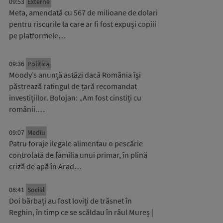
09:53
Externe
Meta, amendată cu 567 de milioane de dolari
pentru riscurile la care ar fi fost expuși copiii
pe platformele…
09:36
Politica
Moody’s anunță astăzi dacă România își
păstrează ratingul de țară recomandat
investițiilor. Bolojan: „Am fost cinstiți cu
românii.…
09:07
Mediu
Patru foraje ilegale alimentau o pescărie
controlată de familia unui primar, în plină
criză de apă în Arad…
08:41
Social
Doi bărbați au fost loviți de trăsnet în
Reghin, în timp ce se scăldau în râul Mureș |