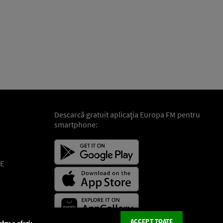
Descarcă gratuit aplicaţia Europa FM pentru
smartphone:
E
ACCEPT TOATE
tru a oferi: