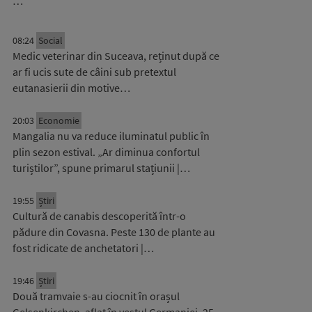
…
08:24
Social
Medic veterinar din Suceava, reținut după ce
ar fi ucis sute de câini sub pretextul
eutanasierii din motive…
20:03
Economie
Mangalia nu va reduce iluminatul public în
plin sezon estival. „Ar diminua confortul
turiștilor”, spune primarul stațiunii |…
19:55
Știri
Cultură de canabis descoperită într-o
pădure din Covasna. Peste 130 de plante au
fost ridicate de anchetatori |…
19:46
Știri
Două tramvaie s-au ciocnit în orașul