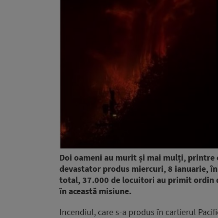
Doi oameni au murit și mai mulți, printre c
devastator produs miercuri, 8 ianuarie, în
total, 37.000 de locuitori au primit ordin
în această misiune.
Incendiul, care s-a produs în cartierul Pacif