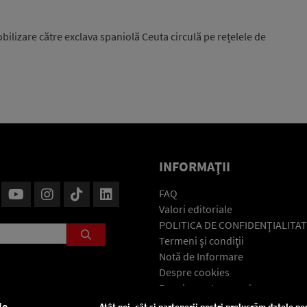
ilizare către exclava spaniolă Ceuta circulă pe rețelele de
INFORMAŢII
FAQ
Valori editoriale
POLITICA DE CONFIDENŢIALITAT
Termeni şi condiţii
Notă de Informare
Despre cookies
Regulament general
GDPR
le
Atât noi, cât și partenerii noștri prelucrăm datele pen