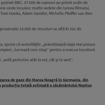
, potrivit BBC. 37.000 de oameni au primit ordin de
 zone unde locuiesc multe vedete din lumea filmului.
ă Tom Hanks, Adam Sandler, Michelle Pfeiffer sau Ben
proximativ 15.000 de structuri se află în risc de
a, spune că autoritățile
„prioritizează viața mai presus
mpieri „lucrează non-stop” pentru a evacua locuitorii.
„ardă periculos atât la est, cât și la vest”.
izarea de gaze din Marea Neagră în Germania, din
in producția totală estimată a zăcământului Neptun