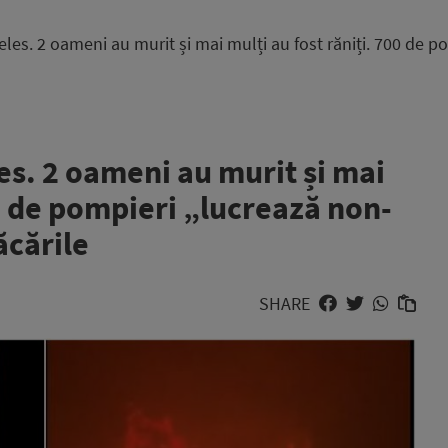
les. 2 oameni au murit și mai mulți au fost răniți. 700 de 
es. 2 oameni au murit și mai
00 de pompieri „lucrează non-
ăcările
SHARE