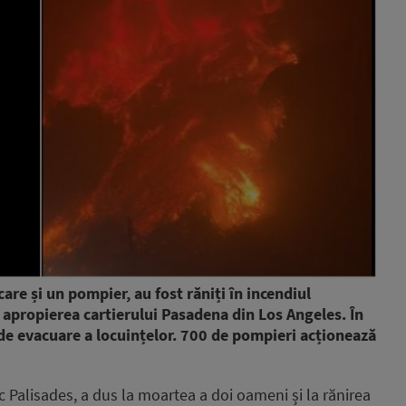
are și un pompier, au fost răniți în incendiul
 apropierea cartierului Pasadena din Los Angeles. În
 de evacuare a locuințelor. 700 de pompieri acționează
ic Palisades, a dus la moartea a doi oameni și la rănirea