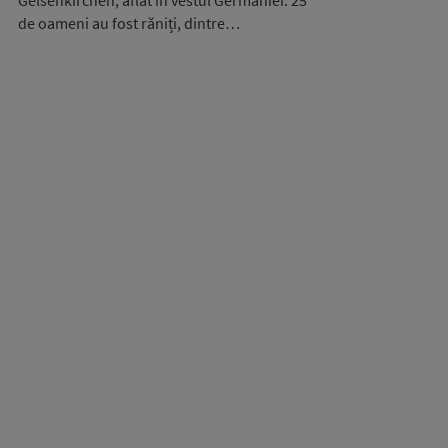
Gelsenkirchen, aflat în vestul Germaniei. 25
de oameni au fost răniți, dintre…