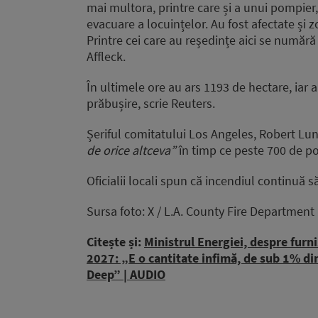
mai multora, printre care și a unui pompier
evacuare a locuințelor. Au fost afectate și
Printre cei care au reședințe aici se număr
Affleck.
În ultimele ore au ars 1193 de hectare, iar a
prăbușire, scrie Reuters.
Șeriful comitatului Los Angeles, Robert Lun
de orice altceva”
în timp ce peste 700 de po
Oficialii locali spun că incendiul continuă să 
Sursa foto: X / L.A. County Fire Department
Citește și:
Ministrul Energiei, despre furn
2027: „E o cantitate infimă, de sub 1% d
Deep” | AUDIO