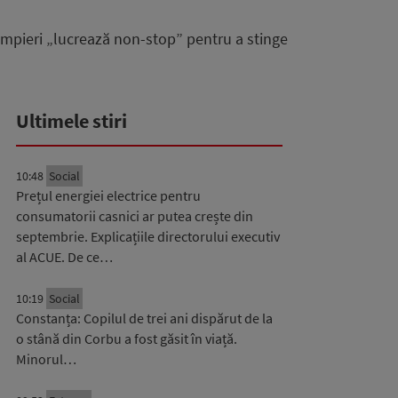
pompieri „lucrează non-stop” pentru a stinge
Ultimele stiri
10:48
Social
Prețul energiei electrice pentru
consumatorii casnici ar putea crește din
septembrie. Explicațiile directorului executiv
al ACUE. De ce…
10:19
Social
Constanța: Copilul de trei ani dispărut de la
o stână din Corbu a fost găsit în viață.
Minorul…