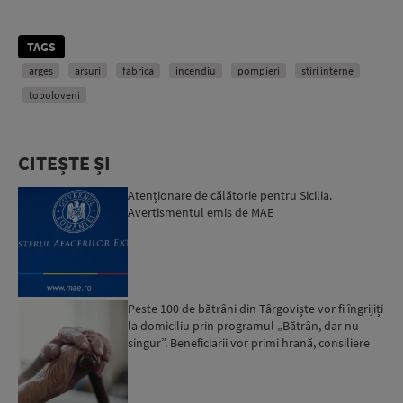
TAGS
arges
arsuri
fabrica
incendiu
pompieri
stiri interne
topoloveni
CITEȘTE ȘI
Atenţionare de călătorie pentru Sicilia.
Avertismentul emis de MAE
Peste 100 de bătrâni din Târgoviște vor fi îngrijiți
la domiciliu prin programul „Bătrân, dar nu
singur”. Beneficiarii vor primi hrană, consiliere
psi...