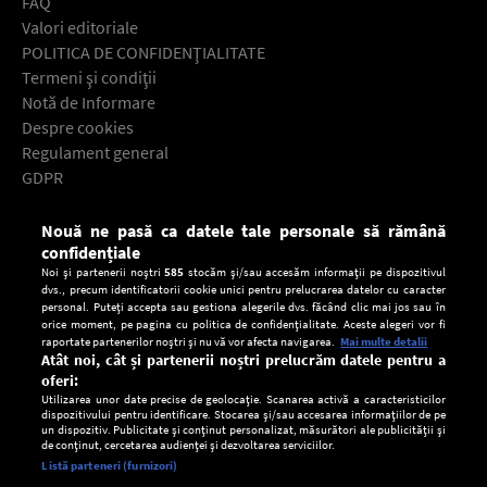
FAQ
Valori editoriale
POLITICA DE CONFIDENŢIALITATE
Termeni şi condiţii
Notă de Informare
Despre cookies
Regulament general
GDPR
Contact
Nouă ne pasă ca datele tale personale să rămână
Descarcă gratuit aplicaţia Europa FM pentru smartphone:
confidențiale
Noi și partenerii noștri
585
stocăm și/sau accesăm informații pe dispozitivul
dvs., precum identificatorii cookie unici pentru prelucrarea datelor cu caracter
personal. Puteți accepta sau gestiona alegerile dvs. făcând clic mai jos sau în
orice moment, pe pagina cu politica de confidențialitate. Aceste alegeri vor fi
raportate partenerilor noștri și nu vă vor afecta navigarea.
Mai multe detalii
Atât noi, cât și partenerii noștri prelucrăm datele pentru a
oferi:
Utilizarea unor date precise de geolocație. Scanarea activă a caracteristicilor
dispozitivului pentru identificare. Stocarea și/sau accesarea informațiilor de pe
un dispozitiv. Publicitate și conținut personalizat, măsurători ale publicității și
de conținut, cercetarea audienței și dezvoltarea serviciilor.
Setări:
Listă parteneri (furnizori)