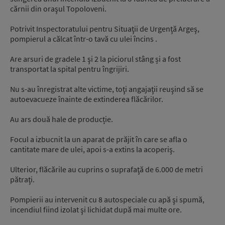
cărnii din oraşul Topoloveni.
Potrivit Inspectoratului pentru Situaţii de Urgenţă Argeş,
pompierul a călcat într-o tavă cu ulei încins .
Are arsuri de gradele 1 şi 2 la piciorul stâng și a fost
transportat la spital pentru îngrijiri.
Nu s-au înregistrat alte victime, toţi angajaţii reuşind să se
autoevacueze înainte de extinderea flăcărilor.
Au ars două hale de producție.
Focul a izbucnit la un aparat de prăjit în care se afla o
cantitate mare de ulei, apoi s-a extins la acoperiş.
Ulterior, flăcările au cuprins o suprafaţă de 6.000 de metri
pătraţi.
Pompierii au intervenit cu 8 autospeciale cu apă şi spumă,
incendiul fiind izolat şi lichidat după mai multe ore.