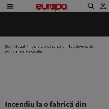
ACASĂ
ȘTIRI
RADIO
Știri
>
Social
> Incendiu la o fabrică din Topoloveni: Un
pompier s-a ars cu ulei
CONCURSURI
PODCAST
ASCULTĂ
LIVE
Incendiu la o fabrică din