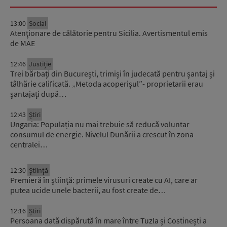
13:00
Social
Atenţionare de călătorie pentru Sicilia. Avertismentul emis
de MAE
12:46
Justiție
Trei bărbați din București, trimiși în judecată pentru șantaj și
tâlhărie calificată. „Metoda acoperișul”- proprietarii erau
șantajați după…
12:43
Știri
Ungaria: Populația nu mai trebuie să reducă voluntar
consumul de energie. Nivelul Dunării a crescut în zona
centralei…
12:30
Știinţă
Premieră în știință: primele virusuri create cu AI, care ar
putea ucide unele bacterii, au fost create de…
12:16
Știri
Persoana dată dispărută în mare între Tuzla și Costinești a