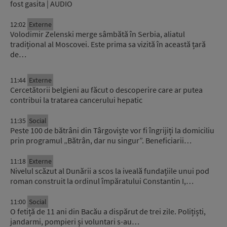
fost gasita | AUDIO
12:02
Externe
Volodimir Zelenski merge sâmbătă în Serbia, aliatul
tradițional al Moscovei. Este prima sa vizită în această țară
de…
11:44
Externe
Cercetătorii belgieni au făcut o descoperire care ar putea
contribui la tratarea cancerului hepatic
11:35
Social
Peste 100 de bătrâni din Târgoviște vor fi îngrijiți la domiciliu
prin programul „Bătrân, dar nu singur”. Beneficiarii…
11:18
Externe
Nivelul scăzut al Dunării a scos la iveală fundațiile unui pod
roman construit la ordinul împăratului Constantin I,…
11:00
Social
O fetiță de 11 ani din Bacău a dispărut de trei zile. Polițiști,
jandarmi, pompieri și voluntari s-au…