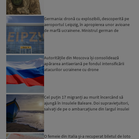
Germania: dronă cu explozibili, descoperită pe
aeroportul Leipzig, în apropierea unor avioane
de marfă ucrainene. Ministrul german de
Interne: „Avem d...
Autoritățile din Moscova își consolidează
apărarea antiaeriană pe fondul intensificării
atacurilor ucrainene cu drone
Cel puțin 17 migranți au murit încercând să
ajungă în Insulele Baleare. Doi supraviețuitori,
salvați de pe o ambarcațiune din largul insulei
Mallorca,...
O femeie din Italia și-a recuperat biletul de loto