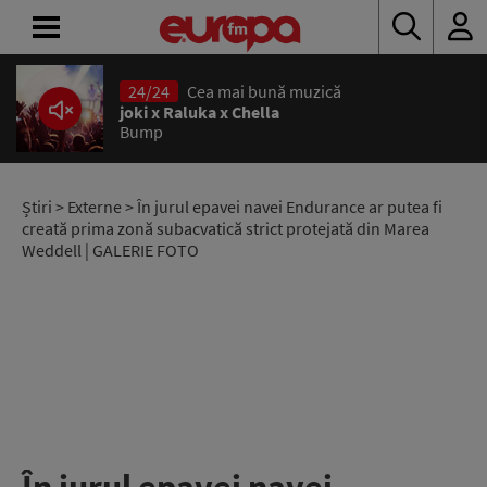
24/24
Cea mai bună muzică
ACASĂ
joki x Raluka x Chella
Bump
ȘTIRI
RADIO
Știri
>
Externe
> În jurul epavei navei Endurance ar putea fi
creată prima zonă subacvatică strict protejată din Marea
Weddell | GALERIE FOTO
CONCURSURI
PODCAST
ASCULTĂ
LIVE