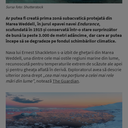
Sursa foto: Shutterstock
Ar putea fi creată prima zonă subacvatică protejată din
Marea Weddell, în jurul epavei navei
Endurance
,
scufundată în 1915 și conservată într-o stare surprinzător
de bună la peste 3.000 de metri adâncime, dar care ar putea
începe să se degradeze pe fondul schimbărilor climatice.
Nava lui Ernest Shackleton s-a izbit de ghețarii din Marea
Weddell, una dintre cele mai ostile regiuni marine din lume,
recunoscută pentru temperaturile extrem de scăzute ale apei
și pentru gheața aflată în derivă. Exploratorul avea să descrie
ulterior zona drept
„cea mai rea porțiune a celei mai rele
mări din lume”
, notează
The Guardian
.