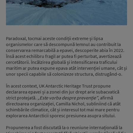
Paradoxal, tocmai aceste condiții extreme și lipsa
organismelor care să descompună lemnul au contribuit la
conservarea remarcabilă a epavei, descoperite abia în 2022.
Însă acest echilibru fragil ar putea fi perturbat, avertizează
cercetătorii. Încălzirea globală și intensificarea traficului
maritim ar putea expune epava atât intervenției umane, cât și
unor specii capabile să colonizeze structura, distrugând-o.
În acest context, UK Antarctic Heritage Trust propune
declararea epavei și a zonei din jur drept arie subacvatică
strict protejată.
„Este vorba despre prevenție”
, afirmă
directoarea organizației, Camilla Nichol, subliniind că atât
schimbările climatice, cât și interesul tot mai mare pentru
explorarea Antarcticii sporesc presiunea asupra sitului.
Propunerea a fost discutată la o reuniune internațională la