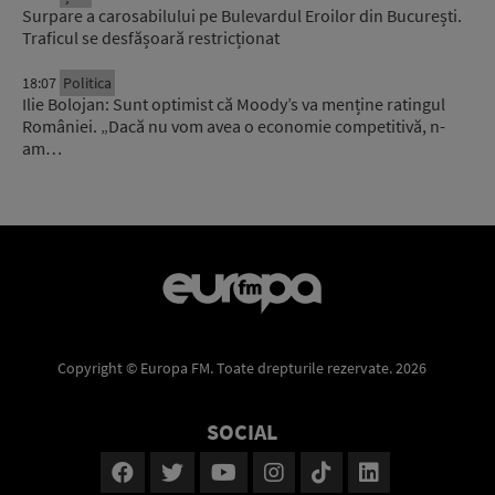
Surpare a carosabilului pe Bulevardul Eroilor din București.
Traficul se desfășoară restricționat
18:07
Politica
Ilie Bolojan: Sunt optimist că Moody’s va menține ratingul
României. „Dacă nu vom avea o economie competitivă, n-
am…
Copyright © Europa FM. Toate drepturile rezervate. 2026
SOCIAL