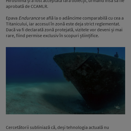
Hiroshima și a fost acceptată fără obiecții, urmând însă să fie
aprobată de CCAMLR.
Epava
Endurance
se află la o adâncime comparabilă cu cea a
Titanicului, iar accesul în zonă este deja strict reglementat.
Dacă va fi declarată zonă protejată, vizitele vor deveni și mai
rare, fiind permise exclusiv în scopuri științifice.
Cercetătorii subliniază că, deși tehnologia actuală nu