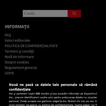
INFORMAŢII
FAQ
Valori editoriale
POLITICA DE CONFIDENŢIALITATE
Termeni şi condiţii
Notă de Informare
Despre cookies
Regulament general
GDPR
Contact
Nouă ne pasă ca datele tale personale să rămână
Descarcă gratuit aplicaţia Europa FM pentru smartphone:
confidențiale
Noi și partenerii noștri
585
stocăm și/sau accesăm informații pe dispozitivul
dvs., precum identificatorii cookie unici pentru prelucrarea datelor cu caracter
personal. Puteți accepta sau gestiona alegerile dvs. făcând clic mai jos sau în
orice moment, pe pagina cu politica de confidențialitate. Aceste alegeri vor fi