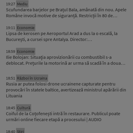
19:27
Mediu
Scufundarea barjelor pe Brațul Bala, amânată din nou. Apele
Române invocă motive de siguranță. Restricții în 80 de…
19:11
Economie
Lipsa de kerosen pe Aeroportul Arad a dus la o escală, la
București, a cursei spre Antalya. Director:…
18:59
Economie
Ilie Bolojan: Situaţia aprovizionării cu combustibil s-a
deblocat. Prețurile la motorină ar urma să scadă în a doua…
18:51
Război în Ucraina
Rusia ar putea folosi drone ucrainene capturate pentru
provocări în statele baltice, avertizează ministrul apărării din
Lituania
18:45
Cultură
Coiful de la Coțofenești intră în restaurare. Publicul poate
urmări online fiecare etapă a procesului | AUDIO
18:40
Știri