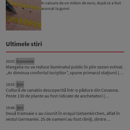
în valoare de un milion de euro, după ce a fost
aruncat la gunoi
Ultimele stiri
20:03
Economie
Mangalia nu va reduce iluminatul public în plin sezon estival.
„Ar diminua confortul turiștilor”, spune primarul stațiunii |…
19:55
Știri
Cultură de canabis descoperită într-o pădure din Covasna.
Peste 130 de plante au fost ridicate de anchetatori |…
19:46
Știri
Două tramvaie s-au ciocnit în orașul Gelsenkirchen, aflat în
vestul Germaniei. 25 de oameni au fost răniți, dintre…