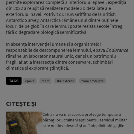
permite explorarea completă a interiorului epavei, expediția
din 2022 a reușit să realizeze modele 3D detaliate ale
exteriorului navei. Potrivit dr. Huw Griffiths de la British
Antarctic Survey, Antarctica rămâne unul dintre puținele
locuri de pe glob în care lemnul poate rezista secole întregi
fără o degradare biologică semnificativă.
În absența intervenției umane și a organismelor
responsabile de descompunerea lemnului, epava
Endurance
rămâne un laborator natural unic, dar și un patrimoniu
fragil, aflat la intersecția dintre conservare, schimbări
climatice și explorare științifică.
TAGS
epavă
mare
stiri externe
zona protejata
CITEȘTE ȘI
Cehia nu va mai acorda protecție temporară
bărbaților ucraineni apți pentru serviciul militar
care nu dovedesc că și-au îndeplinit obligațiile
militar...