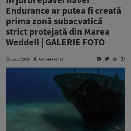
În jurul epavei navei
Endurance ar putea fi creată
prima zonă subacvatică
strict protejată din Marea
Weddell | GALERIE FOTO
15/06/2026
Andreea Ignat