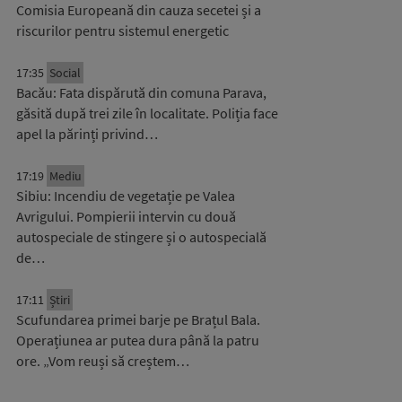
Comisia Europeană din cauza secetei și a
riscurilor pentru sistemul energetic
17:35
Social
Bacău: Fata dispărută din comuna Parava,
găsită după trei zile în localitate. Poliția face
apel la părinți privind…
17:19
Mediu
Sibiu: Incendiu de vegetație pe Valea
Avrigului. Pompierii intervin cu două
autospeciale de stingere și o autospecială
de…
17:11
Știri
Scufundarea primei barje pe Brațul Bala.
Operațiunea ar putea dura până la patru
ore. „Vom reuși să creștem…