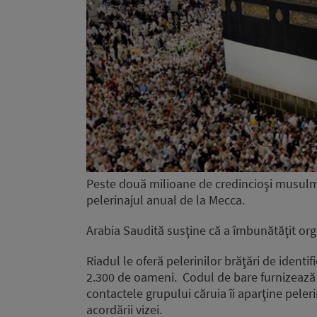
Peste două milioane de credincioşi musulman
pelerinajul anual de la Mecca.
Arabia Saudită susţine că a îmbunătăţit org
Riadul le oferă pelerinilor brăţări de ident
2.300 de oameni. Codul de bare furnizează i
contactele grupului căruia îi aparţine peleri
acordării vizei.