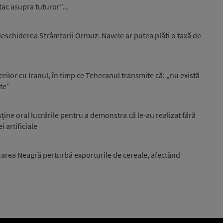
tac asupra tuturor”...
eschiderea Strâmtorii Ormuz. Navele ar putea plăti o taxă de
ilor cu Iranul, în timp ce Teheranul transmite că: „nu există
ite”
sține oral lucrările pentru a demonstra că le-au realizat fără
i artificiale
 Marea Neagră perturbă exporturile de cereale, afectând