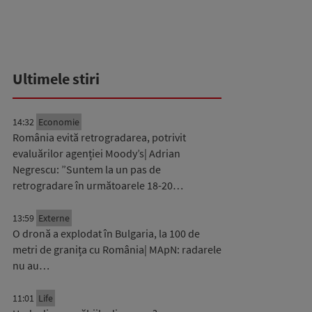
Ultimele stiri
14:32
Economie
România evită retrogradarea, potrivit
evaluărilor agenției Moody’s| Adrian
Negrescu: ”Suntem la un pas de
retrogradare în următoarele 18-20…
13:59
Externe
O dronă a explodat în Bulgaria, la 100 de
metri de granița cu România| MApN: radarele
nu au…
11:01
Life