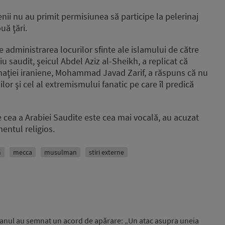
enii nu au primit permisiunea să participe la pelerinaj
uă ţări.
 administrarea locurilor sfinte ale islamului de către
 saudit, şeicul Abdel Aziz al-Sheikh, a replicat că
maţiei iraniene, Mohammad Javad Zarif, a răspuns că nu
lor şi cel al extremismului fanatic pe care îl predică
e cea a Arabiei Saudite este cea mai vocală, au acuzat
mentul religios.
n
mecca
musulman
stiri externe
stanul au semnat un acord de apărare: „Un atac asupra uneia