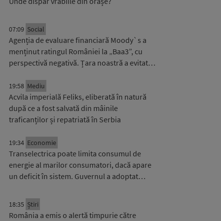
Unde dispar vrăbiile din orașe?
07:09
Social
Agenția de evaluare financiară Moody`s a
menținut ratingul României la „Baa3”, cu
perspectivă negativă. Țara noastră a evitat…
19:58
Mediu
Acvila imperială Feliks, eliberată în natură
după ce a fost salvată din mâinile
traficanților și repatriată în Serbia
19:34
Economie
Transelectrica poate limita consumul de
energie al marilor consumatori, dacă apare
un deficit în sistem. Guvernul a adoptat…
18:35
Știri
România a emis o alertă timpurie către