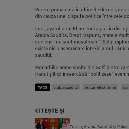
Pentru prima dată în ultimele decenii, irani
din cauza unei dispute politice între cele do
Luni, ayatollahul Khamenei a pus în discuţie
Arabia Saudită. Drept răspuns, marele muftiu
iranienii “nu sunt musulmani”. Şeful diplo
există nicio asemănare între islamul iranieni
saudiţii.
Monarhiile arabe sunite din Golf, dintre car
Iranul şiit că încearcă să “politizeze” eveni
TAGS
arabia saudita
bratari electronice
ira
CITEȘTE ȘI
Turcia, Arabia Saudită și Paki