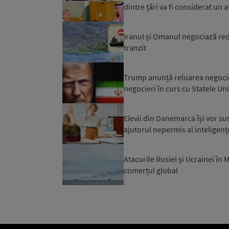
dintre țări va fi considerat un a
Iranul și Omanul negociază red
tranzit
Trump anunță reluarea negocier
negocieri în curs cu Statele Un
Elevii din Danemarca își vor su
ajutorul nepermis al inteligențe
Atacurile Rusiei și Ucrainei în
comerțul global