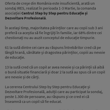
Oferta de creșe din România este insuficientă, arată un
sondaj IRES, realizat în perioada 1-3 Martie, la comanda
asociației
Centrul Step by Step pentru Educație și
Dezvoltare Profesională
.
În același timp, majoritatea părinților care au copii sub 3 ani
preferă ca aceștia să fie îngrijiți în familie, iar 68% dintre cei
chestionați nu au auzit conceptul de educație timpurie.
61 la sută dintre cei care au răspuns întrebărilor cred că pe
lângă hrană, sănătate și dragostea părinților, copiii au nevoie
de educație.
13 la sută cred că un copil ar avea nevoie și ca părinții să aibă
o bună situatie financiară și doar 2 la sută au spus că un copil
are nevoie și de cărți.
La cererea Centrului Step by Step pentru Educație și
Dezvoltare Profesională, adulții care au participat la sondaj,
peste 1.300 de persoane, au răspuns și ce cred ei că
înseamnă ca un copil să fie educat.