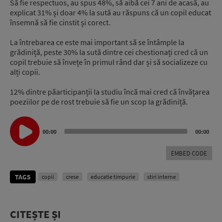
Să fie respectuos, au spus 48%, să aibă cei 7 ani de acasă, au
explicat 31% și doar 4% la sută au răspuns că un copil educat
însemnă să fie cinstit și corect.
La întrebarea ce este mai important să se întâmple la
grădiniță, peste 30% la sută dintre cei chestionați cred că un
copil trebuie să învețe în primul rând dar și să socializeze cu
alți copii.
12% dintre păarticipanții la studiu încă mai cred că învățarea
poeziilor pe de rost trebuie să fie un scop la grădiniță.
Audio
00:00
00:00
Player
EMBED CODE
TAGS
copii
crese
educatie timpurie
stiri interne
CITEȘTE ȘI