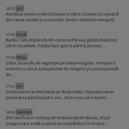
18:35
Știri
România a emis o alertă timpurie către Comisia Europeană
din cauza secetei și a riscurilor pentru sistemul energetic
17:35
Social
Bacău: Fata dispărută din comuna Parava, găsită după trei
zile în localitate. Poliția face apel la părinți privind…
17:19
Mediu
Sibiu: Incendiu de vegetație pe Valea Avrigului. Pompierii
intervin cu două autospeciale de stingere și o autospecială
de…
17:11
Știri
Scufundarea primei barje pe Brațul Bala. Operațiunea ar
putea dura până la patru ore. „Vom reuși să creștem…
16:54
Sănătate
DSU verifică un echipaj de Ambulanță din Bacău, după
imagini care arată o oprire la cumpărături în timpul…