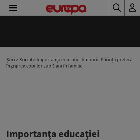
ACASĂ
ȘTIRI
RADIO
Știri
>
Social
> Importanţa educaţiei timpurii: Părinţii preferă
îngrijirea copiilor sub 3 ani în familie
CONCURSURI
PODCAST
ASCULTĂ
LIVE
Importanţa educaţiei