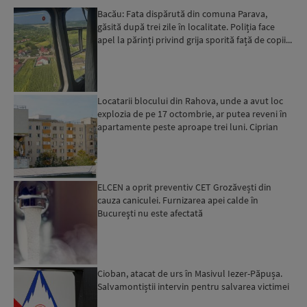
Bacău: Fata dispărută din comuna Parava,
găsită după trei zile în localitate. Poliția face
apel la părinți privind grija sporită față de copii...
Locatarii blocului din Rahova, unde a avut loc
explozia de pe 17 octombrie, ar putea reveni în
apartamente peste aproape trei luni. Ciprian
Ciucu: Vor...
ELCEN a oprit preventiv CET Grozăvești din
cauza caniculei. Furnizarea apei calde în
Bucureşti nu este afectată
Cioban, atacat de urs în Masivul Iezer-Păpușa.
Salvamontiștii intervin pentru salvarea victimei