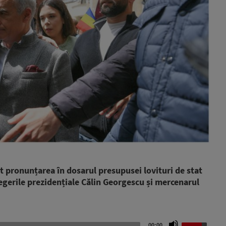
at pronunțarea în dosarul presupusei lovituri de stat
alegerile prezidențiale Călin Georgescu și mercenarul
Use
00:00