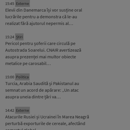
15:45
Externe
Elevii din Danemarca își vor susține oral
lucrările pentru a demonstra că le-au
realizat fără ajutorul nepermis al…
15:24
Știri
Pericol pentru șoferii care circulă pe
Autostrada Soarelui. CNAIR avertizează
asupra prezenței mai multor obiecte
metalice pe carosabil…
15:00
Politica
Turcia, Arabia Saudită și Pakistanul au
semnat un acord de apărare: „Un atac
asupra uneia dintre țări va…
14:42
Externe
Atacurile Rusiei și Ucrainei în Marea Neagră
perturbă exporturile de cereale, afectând