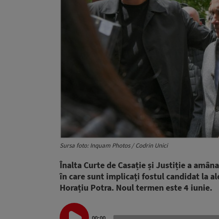
Sursa foto: Inquam Photos / Codrin Unici
Înalta Curte de Casație și Justiție a amân
în care sunt implicați fostul candidat la 
Horațiu Potra. Noul termen este 4 iunie.
Audio
00:00