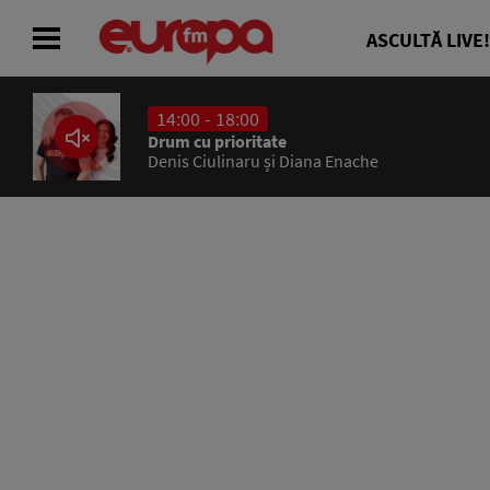
ASCULTĂ LIVE!
14:00 - 18:00
ACASĂ
Drum cu prioritate
Denis Ciulinaru și Diana Enache
ȘTIRI
RADIO
CONCURSURI
PODCAST
ASCULTĂ LIVE