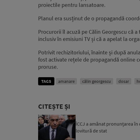
proiectile pentru lansatoare.
Planul era susținut de o propagandă coordon
Procurorii îl acuză pe Călin Georgescu că a 
inclusiv în emisiuni TV și că a apelat la org
Potrivit rechizitoriului, înainte și după anu
fost activate rețele de propagandă online 
proruse.
TAGS
amanare
călin georgescu
dosar
h
CITEȘTE ȘI
ÎCCJ a amânat pronunțarea în d
lovitură de stat