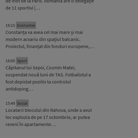
de înot de la Paris. România are o delegație
de 11 sportivi |…
16:15
Economie
Constanța va avea cel mai mare și mai
modern acvariu din spațiul balcanic.
Proiectul, finanțat din fonduri europene,…
16:00
Sport
Căpitanul lui Sepsi, Cosmin Matei,
suspendat nouă luni de TAS. Fotbalistul a
fost depistat pozitiv la controlul
antidoping…
15:49
Social
Locatarii blocului din Rahova, unde a avut
loc explozia de pe 17 octombrie, ar putea
reveni în apartamente…