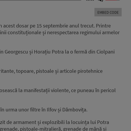
Up/Down
Arrow
EMBED CODE
keys
to
în acest dosar pe 15 septembrie anul trecut. Printre
increase
dinii constituționale și nerespectarea regimului armelor
or
decrease
volume.
ălin Georgescu și Horațiu Potra la o fermă din Ciolpani
ritante, topoare, pistoale și articole pirotehnice
osească la manifestații violente, ce puneau în pericol
 în urma unor filtre în Ilfov și Dâmbovița.
it de armament și explozibili la locuința lui Potra
 grenade, pistoale-mitralieră, grenade de mână și