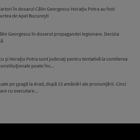
martori în dosarul Călin Georgescu-Horațiu Potra au fost
Curtea de Apel București
Călin Georgescu în dosarul propagandei legionare. Decizia
tă
u și Horațiu Potra sunt judecați pentru tentativă la comiterea
constituționale poate înc...
uate pe șpagă la Arad, după 13 amânări ale pronunțării. Cinci
are cu executare...