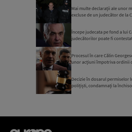
Mai multe declarații ale unor 
excluse de un judecător de la 
Începe judecata pe fond a lui 
judecătorilor poate fi contesta
Procesul în care Călin Georgesc
unor acțiuni împotriva ordinii 
Decizie în dosarul permiselor l
polițiști, condamnați la închiso