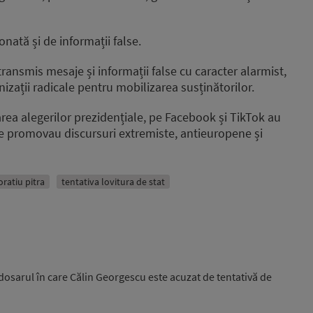
ată și de informații false.
transmis mesaje și informații false cu caracter alarmist,
anizații radicale pentru mobilizarea susținătorilor.
larea alegerilor prezidențiale, pe Facebook și TikTok au
ce promovau discursuri extremiste, antieuropene și
oratiu pitra
tentativa lovitura de stat
osarul în care Călin Georgescu este acuzat de tentativă de