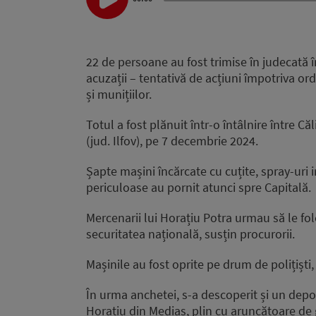
Player
22 de persoane au fost trimise în judecată 
acuzații – tentativă de acțiuni împotriva or
și munițiilor.
Totul a fost plănuit într-o întâlnire între C
(jud. Ilfov), pe 7 decembrie 2024.
Șapte mașini încărcate cu cuțite, spray-uri i
periculoase au pornit atunci spre Capitală.
Mercenarii lui Horațiu Potra urmau să le fol
securitatea națională, susțin procurorii.
Mașinile au fost oprite pe drum de polițiști,
În urma anchetei, s-a descoperit și un depoz
Horațiu din Mediaș, plin cu aruncătoare de