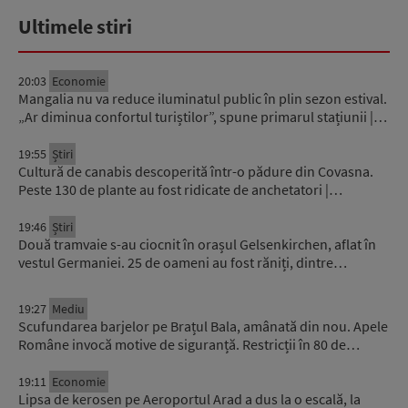
Ultimele stiri
20:03
Economie
Mangalia nu va reduce iluminatul public în plin sezon estival.
„Ar diminua confortul turiștilor”, spune primarul stațiunii |…
19:55
Știri
Cultură de canabis descoperită într-o pădure din Covasna.
Peste 130 de plante au fost ridicate de anchetatori |…
19:46
Știri
Două tramvaie s-au ciocnit în orașul Gelsenkirchen, aflat în
vestul Germaniei. 25 de oameni au fost răniți, dintre…
19:27
Mediu
Scufundarea barjelor pe Brațul Bala, amânată din nou. Apele
Române invocă motive de siguranță. Restricții în 80 de…
19:11
Economie
Lipsa de kerosen pe Aeroportul Arad a dus la o escală, la