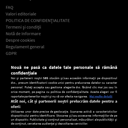
FAQ
Valori editoriale
POLITICA DE CONFIDENŢIALITATE
Termeni şi condiţii
Notă de Informare
Despre cookies
Regulament general
GDPR
Contact
Nouă ne pasă ca datele tale personale să rămână
Descarcă gratuit aplicaţia Europa FM pentru smartphone:
confidențiale
Noi și partenerii noștri
585
stocăm și/sau accesăm informații pe dispozitivul
dvs., precum identificatorii cookie unici pentru prelucrarea datelor cu caracter
personal. Puteți accepta sau gestiona alegerile dvs. făcând clic mai jos sau în
orice moment, pe pagina cu politica de confidențialitate. Aceste alegeri vor fi
raportate partenerilor noștri și nu vă vor afecta navigarea.
Mai multe detalii
Atât noi, cât și partenerii noștri prelucrăm datele pentru a
oferi:
Utilizarea unor date precise de geolocație. Scanarea activă a caracteristicilor
dispozitivului pentru identificare. Stocarea și/sau accesarea informațiilor de pe
un dispozitiv. Publicitate și conținut personalizat, măsurători ale publicității și
de conținut, cercetarea audienței și dezvoltarea serviciilor.