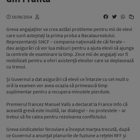
16/06/2014
Greva angajaților va crea astăzi probleme pentru mii de elevi
care sunt asteptați la prima proba a Bacalaureatului.
Reprezentanții SNCF – compania națională de căi ferate –
dau asigurări că vor lua măsuri pentru a ajuta elevii să ajunga
la centrele de examinare la timp. Zece mii de angajați vor fi
mobilizati pentru a oferi asistență elevilor care se deplasează
cu trenul.
Și Guvernul a dat asigurări că elevii ce întarzie cu cel mult o
oră la examen vor avea ocazia să primească timp
suplimentar pentru a recupera minutele pierdute.
Premierul francez Manuel Valls a declarat la France Info că
această grevă este inutilă, iar dialogul – nu protestele – ar
trebui să fie calea pentru rezolvarea conflictului.
Greva sindicatelor feroviare a început marțea trecută, după
ce Guvernul a anunțat planurile de fuziune a rețelei RFF și