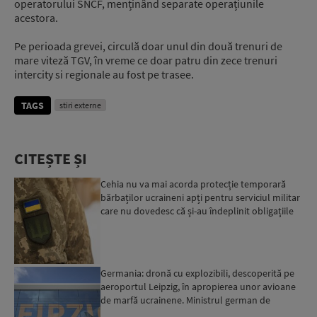
operatorului SNCF, menținând separate operațiunile
acestora.
Pe perioada grevei, circulă doar unul din două trenuri de
mare viteză TGV, în vreme ce doar patru din zece trenuri
intercity si regionale au fost pe trasee.
TAGS
stiri externe
CITEȘTE ȘI
Cehia nu va mai acorda protecție temporară
bărbaților ucraineni apți pentru serviciul militar
care nu dovedesc că și-au îndeplinit obligațiile
militar...
Germania: dronă cu explozibili, descoperită pe
aeroportul Leipzig, în apropierea unor avioane
de marfă ucrainene. Ministrul german de
Interne: „Avem d...