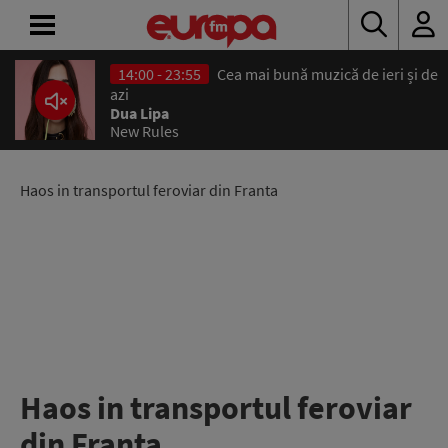
14:00 - 23:55
Cea mai bună muzică de ieri și de
ACASĂ
azi
Dua Lipa
New Rules
ȘTIRI
RADIO
Haos in transportul feroviar din Franta
CONCURSURI
PODCAST
ASCULTĂ
LIVE
Haos in transportul feroviar
din Franta