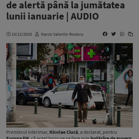
de alertă până la jumătatea
lunii ianuarie | AUDIO
10/12/2020
Narcis Valentin Rosioru
Premierul interimar,
Nicolae Ciucă
, a declarat, pentru
Europa FM
, că acest lucru se va face prin
hotărâre de guvern
,