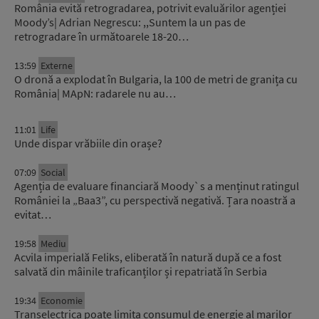
România evită retrogradarea, potrivit evaluărilor agenției
Moody’s| Adrian Negrescu: ,,Suntem la un pas de
retrogradare în următoarele 18-20…
13:59
Externe
O dronă a explodat în Bulgaria, la 100 de metri de granița cu
România| MApN: radarele nu au…
11:01
Life
Unde dispar vrăbiile din orașe?
07:09
Social
Agenția de evaluare financiară Moody`s a menținut ratingul
României la „Baa3”, cu perspectivă negativă. Țara noastră a
evitat…
19:58
Mediu
Acvila imperială Feliks, eliberată în natură după ce a fost
salvată din mâinile traficanților și repatriată în Serbia
19:34
Economie
Transelectrica poate limita consumul de energie al marilor