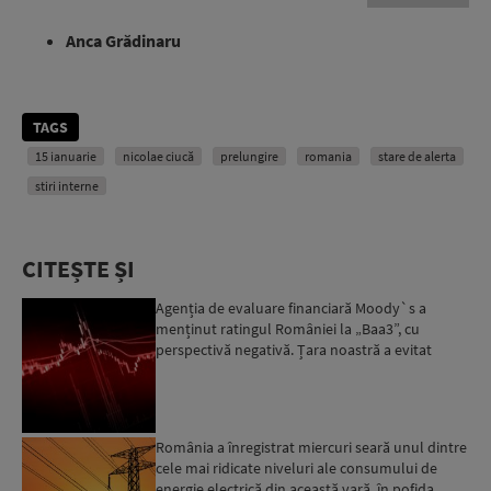
Anca Grădinaru
TAGS
15 ianuarie
nicolae ciucă
prelungire
romania
stare de alerta
stiri interne
CITEȘTE ȘI
Agenția de evaluare financiară Moody`s a
menținut ratingul României la „Baa3”, cu
perspectivă negativă. Țara noastră a evitat
momentan retrogradarea...
România a înregistrat miercuri seară unul dintre
cele mai ridicate niveluri ale consumului de
energie electrică din această vară, în pofida