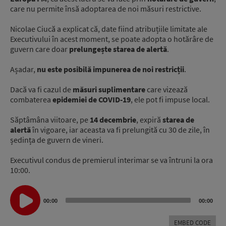
care nu permite însă adoptarea de noi măsuri restrictive.
Nicolae Ciucă a explicat că, date fiind atribuțiile limitate ale
Executivului în acest moment, se poate adopta o hotărâre de
guvern care doar
prelungește starea de alertă
.
Așadar,
nu este posibilă impunerea de noi restricții
.
Dacă va fi cazul de
măsuri suplimentare
care vizează
combaterea
epidemiei de COVID-19
, ele pot fi impuse local.
Săptâmâna viitoare, pe
14 decembrie
, expiră
starea de
alertă
în vigoare, iar aceasta va fi prelungită cu 30 de zile, în
ședința de guvern de vineri.
Executivul condus de premierul interimar se va întruni la ora
10:00.
Audio
Player
00:00
00:00
EMBED CODE