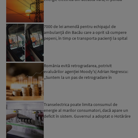
apelului l...
7000 de lei amendă pentru echipajul de
ambulanță din Bacău care a oprit să cumpere
pepeni, în timp ce transporta pacienți la spital
România evită retrogradarea, potrivit
evaluărilor agenției Moody's| Adrian Negrescu:
,,Suntem la un pas de retrogradare în
următoarele 18-20 de luni, ...
Transelectrica poate limita consumul de
energie al marilor consumatori, dacă apare un
deficit în sistem. Guvernul a adoptat o Hotărâre
în acest sens...