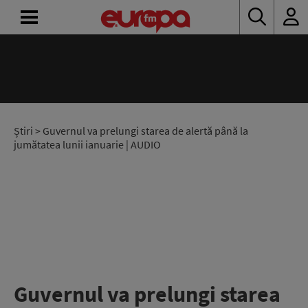
ACASĂ
ȘTIRI
RADIO
Știri
> Guvernul va prelungi starea de alertă până la
jumătatea lunii ianuarie | AUDIO
CONCURSURI
PODCAST
ASCULTĂ
LIVE
Guvernul va prelungi starea