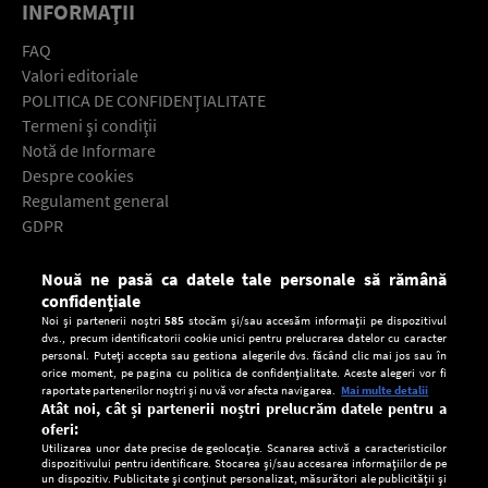
INFORMAŢII
FAQ
Valori editoriale
POLITICA DE CONFIDENŢIALITATE
Termeni şi condiţii
Notă de Informare
Despre cookies
Regulament general
GDPR
Contact
Nouă ne pasă ca datele tale personale să rămână
Descarcă gratuit aplicaţia Europa FM pentru smartphone:
confidențiale
Noi și partenerii noștri
585
stocăm și/sau accesăm informații pe dispozitivul
dvs., precum identificatorii cookie unici pentru prelucrarea datelor cu caracter
personal. Puteți accepta sau gestiona alegerile dvs. făcând clic mai jos sau în
orice moment, pe pagina cu politica de confidențialitate. Aceste alegeri vor fi
raportate partenerilor noștri și nu vă vor afecta navigarea.
Mai multe detalii
Atât noi, cât și partenerii noștri prelucrăm datele pentru a
oferi:
Utilizarea unor date precise de geolocație. Scanarea activă a caracteristicilor
dispozitivului pentru identificare. Stocarea și/sau accesarea informațiilor de pe
un dispozitiv. Publicitate și conținut personalizat, măsurători ale publicității și