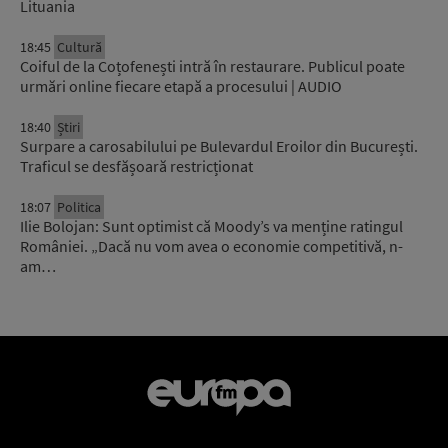
Lituania
18:45
Cultură
Coiful de la Coțofenești intră în restaurare. Publicul poate
urmări online fiecare etapă a procesului | AUDIO
18:40
Știri
Surpare a carosabilului pe Bulevardul Eroilor din București.
Traficul se desfășoară restricționat
18:07
Politica
Ilie Bolojan: Sunt optimist că Moody’s va menține ratingul
României. „Dacă nu vom avea o economie competitivă, n-
am…