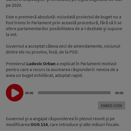
pe 2020.
Este o premieră absolută: niciodată proiectul de buget nu a
fost trimis în Parlament prin această procedură, fără să li se
ofere parlamentarilor posibilitatea de a-l dezbate şi supune
la vot.
Guvernul a acceptat câteva zeci de amendamente, niciunul
dintre ele nu provine, însă, de la PSD.
Premierul
Ludovic Orban
a explicat în Parlament motivul
pentru care a recurs la asumarea răspunderii: nevoia de a
avea un buget echilibrat, adoptat rapid.
Audio
00:00
00:00
Player
EMBED CODE
Guvernul şi-a angajat răspunderea în plenul reunit și pe
modificarea
OUG 114
, care introduce și alte măsuri fiscale.