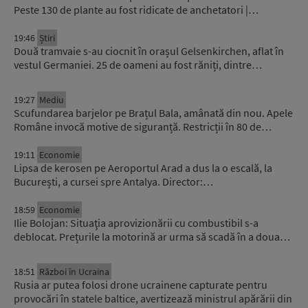
Peste 130 de plante au fost ridicate de anchetatori |…
19:46
Știri
Două tramvaie s-au ciocnit în orașul Gelsenkirchen, aflat în
vestul Germaniei. 25 de oameni au fost răniți, dintre…
19:27
Mediu
Scufundarea barjelor pe Brațul Bala, amânată din nou. Apele
Române invocă motive de siguranță. Restricții în 80 de…
19:11
Economie
Lipsa de kerosen pe Aeroportul Arad a dus la o escală, la
București, a cursei spre Antalya. Director:…
18:59
Economie
Ilie Bolojan: Situaţia aprovizionării cu combustibil s-a
deblocat. Prețurile la motorină ar urma să scadă în a doua…
18:51
Război în Ucraina
Rusia ar putea folosi drone ucrainene capturate pentru
provocări în statele baltice, avertizează ministrul apărării din