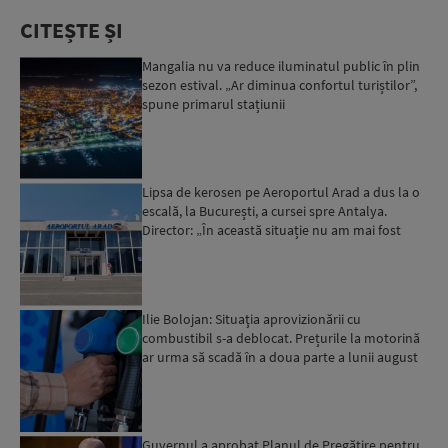
CITEȘTE ȘI
Mangalia nu va reduce iluminatul public în plin
sezon estival. „Ar diminua confortul turiștilor”,
spune primarul stațiunii
Lipsa de kerosen pe Aeroportul Arad a dus la o
escală, la București, a cursei spre Antalya.
Director: „În această situație nu am mai fost
deloc”...
Ilie Bolojan: Situaţia aprovizionării cu
combustibil s-a deblocat. Prețurile la motorină
ar urma să scadă în a doua parte a lunii august
Guvernul a aprobat Planul de Pregătire pentru