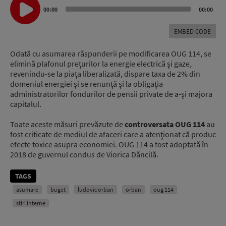
Audio
00:00
00:00
Player
EMBED CODE
Odată cu asumarea răspunderii pe modificarea OUG 114, se
elimină plafonul preţurilor la energie electrică şi gaze,
revenindu-se la piaţa liberalizată, dispare taxa de 2% din
domeniul energiei şi se renunţă şi la obligaţia
administratorilor fondurilor de pensii private de a-și majora
capitalul.
Toate aceste măsuri prevăzute de
controversata OUG 114
au
fost criticate de mediul de afaceri care a atenţionat că produc
efecte toxice asupra economiei. OUG 114 a fost adoptată în
2018 de guvernul condus de Viorica Dăncilă.
TAGS
asumare
buget
ludovic orban
orban
oug 114
stiri interne