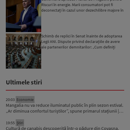
Riscuri în energie. Marii consumatori pot fi
deconectați în cazul unor dezechilibre majore în
sistemul e...
Schimb de replici în Senat înainte de adoptarea
Legii ANI. Dispute privind declarațiile de avere
ale partenerilor demnitarilor: „Cum definiți
amantele...
Ultimele stiri
20:03
Economie
Mangalia nu va reduce iluminatul public în plin sezon estival.
„Ar diminua confortul turiștilor”, spune primarul stațiunii |…
19:55
Știri
Cultură de canabis descoperită într-o pădure din Covasna.