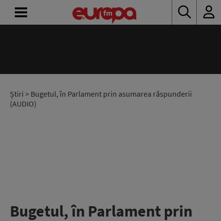
ACASĂ
ȘTIRI
RADIO
Știri
> Bugetul, în Parlament prin asumarea răspunderii
(AUDIO)
CONCURSURI
PODCAST
ASCULTĂ
LIVE
Bugetul, în Parlament prin