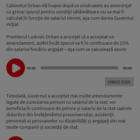
Cabinetul Orban dă înapoi după ce sindicatele au amenințat
cu greva: sporul pentru condiții vătămătoare nu va mai fi
calculat în funcție de salariul minim, așa cum dorea Guvernul
inițial.
Premierul Ludovic Orban a anunțat că a acceptat un
amendament, astfel încât sporul va fi în continuare de 15%
din salariul fiecăriu angajat – așa cum se calculează acum:
Audio
Player
00:00
00:00
EMBED CODE
Totodată, Guvernul a acceptat mai multe amendamente
legate de cumularea pensiei cu salariul de la stat: vor
beneficia în continuare de pensie și salariu de la stat cadrele
didactice din învățământul preuniversitar, asistenții
personali ai persoanelor cu dizabilități și angajați din mai
multe companii și societăți de stat: