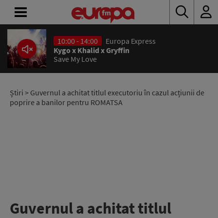
10:00 - 14:00
Europa Express
ACASĂ
Kygo x Khalid x Gryffin
Save My Love
ȘTIRI
RADIO
Știri
> Guvernul a achitat titlul executoriu în cazul acțiunii de
poprire a banilor pentru ROMATSA
CONCURSURI
PODCAST
ASCULTĂ
LIVE
Guvernul a achitat titlul