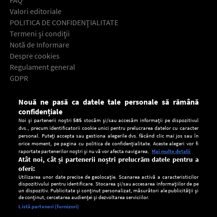
Valori editoriale
POLITICA DE CONFIDENŢIALITATE
Termeni şi condiţii
Notă de Informare
Despre cookies
Regulament general
GDPR
Contact
Nouă ne pasă ca datele tale personale să rămână
Descarcă gratuit aplicaţia Europa FM pentru smartphone:
confidențiale
Noi și partenerii noștri
585
stocăm și/sau accesăm informații pe dispozitivul
dvs., precum identificatorii cookie unici pentru prelucrarea datelor cu caracter
personal. Puteți accepta sau gestiona alegerile dvs. făcând clic mai jos sau în
orice moment, pe pagina cu politica de confidențialitate. Aceste alegeri vor fi
raportate partenerilor noștri și nu vă vor afecta navigarea.
Mai multe detalii
Atât noi, cât și partenerii noștri prelucrăm datele pentru a
oferi:
Utilizarea unor date precise de geolocație. Scanarea activă a caracteristicilor
dispozitivului pentru identificare. Stocarea și/sau accesarea informațiilor de pe
un dispozitiv. Publicitate și conținut personalizat, măsurători ale publicității și
de conținut, cercetarea audienței și dezvoltarea serviciilor.
Setări:
Listă parteneri (furnizori)
Ascultă Europa FM în aplicație