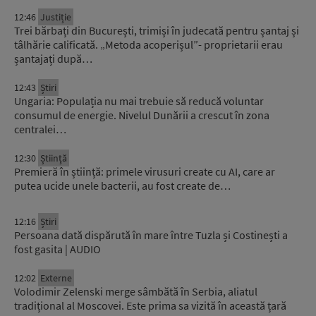
12:46
Justiție
Trei bărbați din București, trimiși în judecată pentru șantaj și
tâlhărie calificată. „Metoda acoperișul”- proprietarii erau
șantajați după…
12:43
Știri
Ungaria: Populația nu mai trebuie să reducă voluntar
consumul de energie. Nivelul Dunării a crescut în zona
centralei…
12:30
Știinţă
Premieră în știință: primele virusuri create cu AI, care ar
putea ucide unele bacterii, au fost create de…
12:16
Știri
Persoana dată dispărută în mare între Tuzla și Costinești a
fost gasita | AUDIO
12:02
Externe
Volodimir Zelenski merge sâmbătă în Serbia, aliatul
tradițional al Moscovei. Este prima sa vizită în această țară