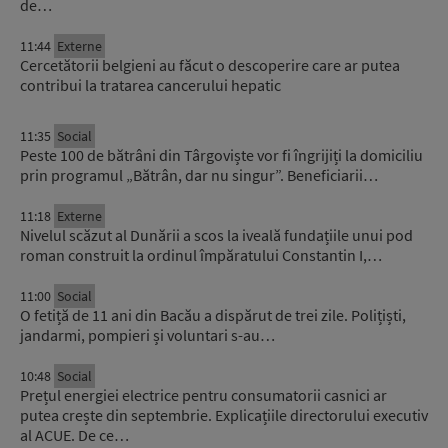
de…
11:44
Externe
Cercetătorii belgieni au făcut o descoperire care ar putea
contribui la tratarea cancerului hepatic
11:35
Social
Peste 100 de bătrâni din Târgoviște vor fi îngrijiți la domiciliu
prin programul „Bătrân, dar nu singur”. Beneficiarii…
11:18
Externe
Nivelul scăzut al Dunării a scos la iveală fundațiile unui pod
roman construit la ordinul împăratului Constantin I,…
11:00
Social
O fetiță de 11 ani din Bacău a dispărut de trei zile. Polițiști,
jandarmi, pompieri și voluntari s-au…
10:48
Social
Prețul energiei electrice pentru consumatorii casnici ar
putea crește din septembrie. Explicațiile directorului executiv
al ACUE. De ce…