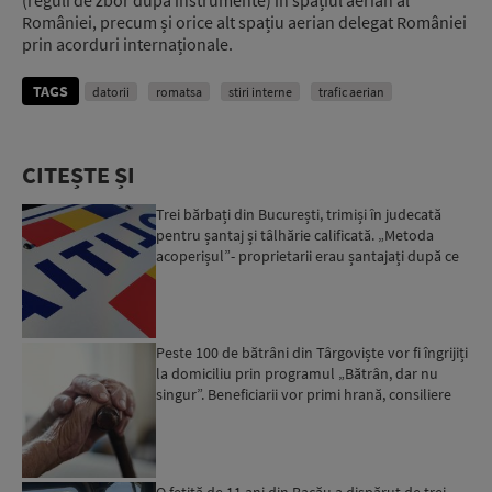
României, precum și orice alt spațiu aerian delegat României
prin acorduri internaționale.
TAGS
datorii
romatsa
stiri interne
trafic aerian
CITEȘTE ȘI
Trei bărbați din București, trimiși în judecată
pentru șantaj și tâlhărie calificată. „Metoda
acoperișul”- proprietarii erau șantajați după ce
locuinț...
Peste 100 de bătrâni din Târgoviște vor fi îngrijiți
la domiciliu prin programul „Bătrân, dar nu
singur”. Beneficiarii vor primi hrană, consiliere
psi...
O fetiță de 11 ani din Bacău a dispărut de trei