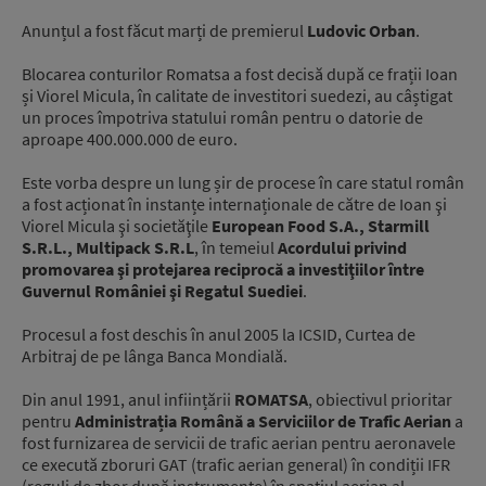
Anunțul a fost făcut marți de premierul
Ludovic Orban
.
Blocarea conturilor Romatsa a fost decisă după ce frații Ioan
și Viorel Micula, în calitate de investitori suedezi, au câștigat
un proces împotriva statului român pentru o datorie de
aproape 400.000.000 de euro.
Este vorba despre un lung șir de procese în care statul român
a fost acționat în instanțe internaționale de către de Ioan şi
Viorel Micula şi societăţile
European Food S.A., Starmill
S.R.L., Multipack S.R.L
, în temeiul
Acordului privind
promovarea şi protejarea reciprocă a investiţiilor între
Guvernul României şi Regatul Suediei
.
Procesul a fost deschis în anul 2005 la ICSID, Curtea de
Arbitraj de pe lânga Banca Mondială.
Din anul 1991, anul inființării
ROMATSA
, obiectivul prioritar
pentru
Administrația Română a Serviciilor de Trafic Aerian
a
fost furnizarea de servicii de trafic aerian pentru aeronavele
ce execută zboruri GAT (trafic aerian general) în condiții IFR
(reguli de zbor după instrumente) în spațiul aerian al