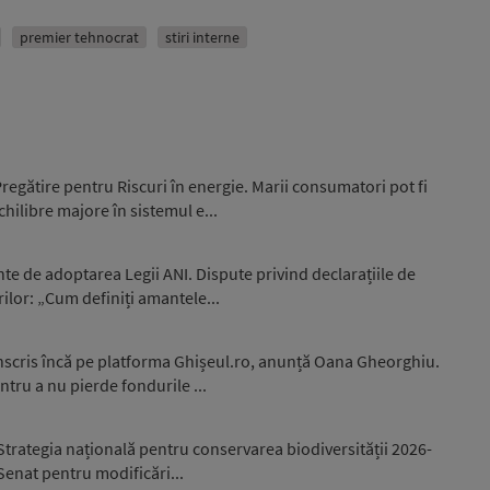
premier tehnocrat
stiri interne
egătire pentru Riscuri în energie. Marii consumatori pot fi
hilibre majore în sistemul e...
nte de adoptarea Legii ANI. Dispute privind declarațiile de
ilor: „Cum definiți amantele...
înscris încă pe platforma Ghișeul.ro, anunță Oana Gheorghiu.
ntru a nu pierde fondurile ...
trategia națională pentru conservarea biodiversității 2026-
 Senat pentru modificări...