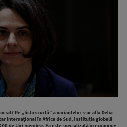
rat? Pe „lista scurtă” a variantelor s-ar afla Delia
ar Internațional în Africa de Sud, instituția globală
200 de țări membre. Ea este specializată în economie,