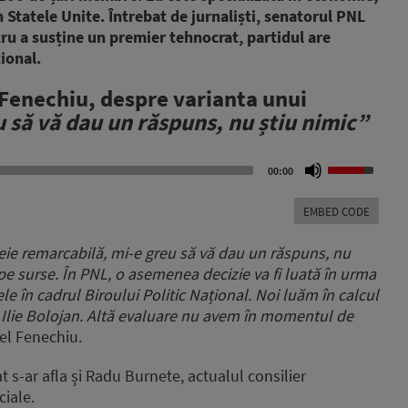
în Statele Unite. Întrebat de jurnaliști, senatorul PNL
tru a susține un premier tehnocrat, partidul are
ional.
Fenechiu, despre varianta unui
u să vă dau un răspuns, nu știu nimic”
Use
00:00
Up/Down
Arrow
EMBED CODE
keys
to
ie remarcabilă, mi-e greu să vă dau un răspuns, nu
increase
t pe surse. În PNL, o asemenea decizie va fi luată în urma
or
le în cadrul Biroului Politic Național. Noi luăm în calcul
decrease
volume.
Ilie Bolojan. Altă evaluare nu avem în momentul de
iel Fenechiu.
 s-ar afla și Radu Burnete, actualul consilier
ciale.