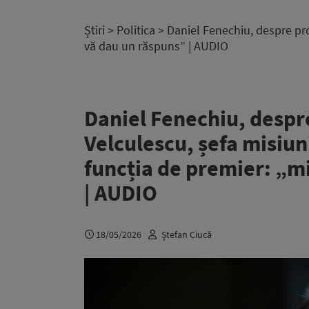
Știri
>
Politica
> Daniel Fenechiu, despre pro
vă dau un răspuns” | AUDIO
Daniel Fenechiu, despr
Velculescu, șefa misiun
funcția de premier: „m
| AUDIO
18/05/2026
Ștefan Ciucă