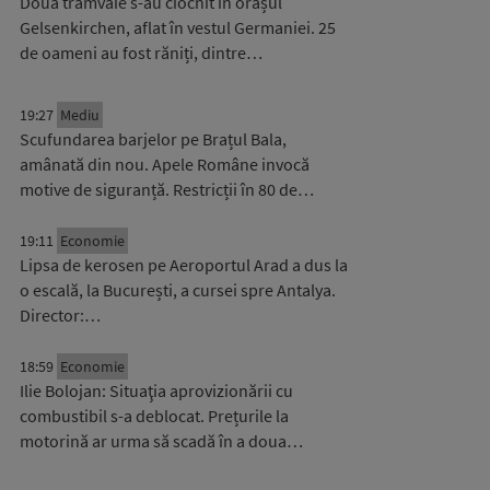
Două tramvaie s-au ciocnit în orașul
Gelsenkirchen, aflat în vestul Germaniei. 25
de oameni au fost răniți, dintre…
19:27
Mediu
Scufundarea barjelor pe Brațul Bala,
amânată din nou. Apele Române invocă
motive de siguranță. Restricții în 80 de…
19:11
Economie
Lipsa de kerosen pe Aeroportul Arad a dus la
o escală, la București, a cursei spre Antalya.
Director:…
18:59
Economie
Ilie Bolojan: Situaţia aprovizionării cu
combustibil s-a deblocat. Prețurile la
motorină ar urma să scadă în a doua…