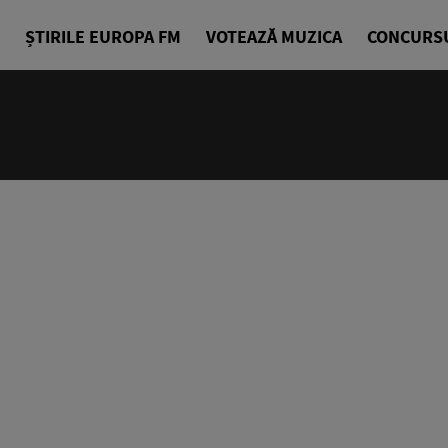
ȘTIRILE EUROPA FM
VOTEAZĂ MUZICA
CONCURS
24/24
Cea mai bu
Europa FM