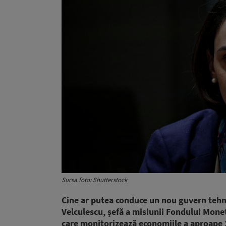
Sursa foto: Shutterstock
Cine ar putea conduce un nou guvern tehnoc
Velculescu, șefă a misiunii Fondului Monet
care monitorizează economiile a aproape 