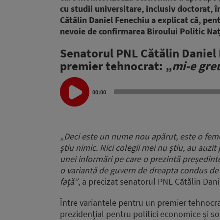
cu studii universitare, inclusiv doctorat, 
Cătălin Daniel Fenechiu a explicat că, pen
nevoie de confirmarea Biroului Politic Naț
Senatorul PNL Cătălin Daniel 
premier tehnocrat: „
mi-e gre
Audio
Player
00:00
„Deci este un nume nou apărut, este o feme
știu nimic. Nici colegii mei nu știu, au auzi
unei informări pe care o prezintă președinte
o variantă de guvern de dreapta condus de 
față”
, a precizat senatorul PNL Cătălin Dan
Între variantele pentru un premier tehnocrat
prezidențial pentru politici economice și so