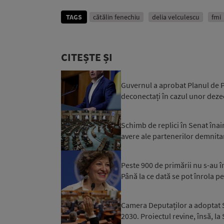
TAGS
cătălin fenechiu
delia velculescu
fmi
CITEȘTE ȘI
Guvernul a aprobat Planul de Pr
deconectați în cazul unor dezec
Schimb de replici în Senat înai
avere ale partenerilor demnitar
Peste 900 de primării nu s-au 
Până la ce dată se pot înrola pe
Camera Deputaților a adoptat S
2030. Proiectul revine, însă, la