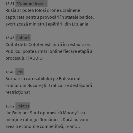
18:51
Război în Ucraina
Rusia ar putea folosi drone ucrainene
capturate pentru provocări în statele baltice,
avertizează ministrul apărării din Lituania
18:45
Cultură
Coiful de la Coțofenești intră în restaurare.
Publicul poate urmări online fiecare etapă a
procesului | AUDIO
18:40
Știri
Surpare a carosabilului pe Bulevardul
Eroilor din București. Traficul se desfășoară
restricționat
18:07
Politica
Ilie Bolojan: Sunt optimist că Moody’s va
menține ratingul României. „Dacă nu vom
avea o economie competitivă, n-am…