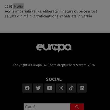
19:58
Mediu
Acvila imperială Feliks, eliberată în natură după ce a fost
salvată din mâinile traficanților și repatriată în Serbia
Copyright © Europa FM. Toate drepturile rezervate. 2026
SOCIAL