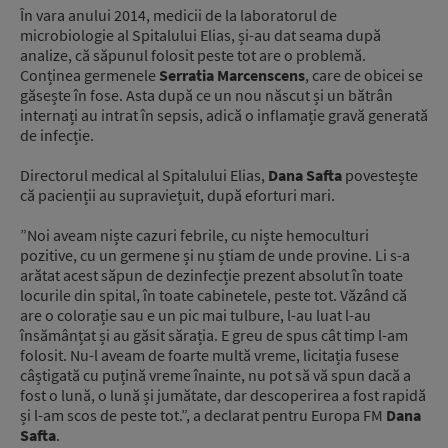
În vara anului 2014, medicii de la laboratorul de
microbiologie al Spitalului Elias, și-au dat seama după
analize, că săpunul folosit peste tot are o problemă.
Conținea germenele
Serratia Marcenscens
, care de obicei se
găsește în fose. Asta după ce un nou născut și un bătrân
internați au intrat în sepsis, adică o inflamație gravă generată
de infecție.
Directorul medical al Spitalului Elias,
Dana Safta
povestește
că pacienții au supraviețuit, după eforturi mari.
”Noi aveam niște cazuri febrile, cu niște hemoculturi
pozitive, cu un germene și nu știam de unde provine. Li s-a
arătat acest săpun de dezinfecție prezent absolut în toate
locurile din spital, în toate cabinetele, peste tot. Văzând că
are o colorație sau e un pic mai tulbure, l-au luat l-au
însămânțat și au găsit sărația. E greu de spus cât timp l-am
folosit. Nu-l aveam de foarte multă vreme, licitația fusese
câștigată cu puțină vreme înainte, nu pot să vă spun dacă a
fost o lună, o lună și jumătate, dar descoperirea a fost rapidă
și l-am scos de peste tot.”, a declarat pentru Europa FM
Dana
Safta
.