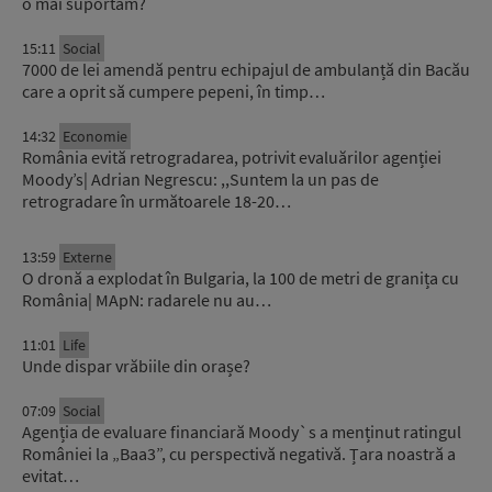
o mai suportăm?
15:11
Social
7000 de lei amendă pentru echipajul de ambulanță din Bacău
care a oprit să cumpere pepeni, în timp…
14:32
Economie
România evită retrogradarea, potrivit evaluărilor agenției
Moody’s| Adrian Negrescu: ,,Suntem la un pas de
retrogradare în următoarele 18-20…
13:59
Externe
O dronă a explodat în Bulgaria, la 100 de metri de granița cu
România| MApN: radarele nu au…
11:01
Life
Unde dispar vrăbiile din orașe?
07:09
Social
Agenția de evaluare financiară Moody`s a menținut ratingul
României la „Baa3”, cu perspectivă negativă. Țara noastră a
evitat…