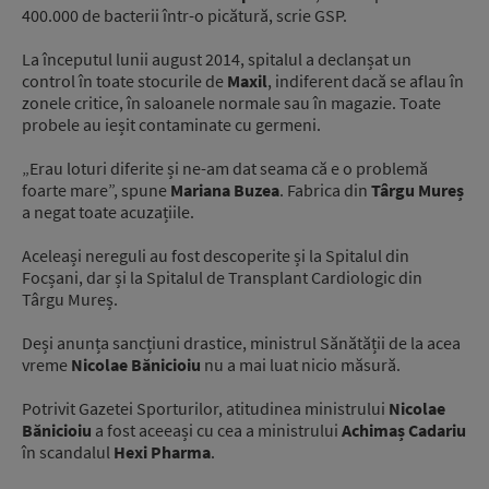
400.000 de bacterii într-o picătură, scrie GSP.
La începutul lunii august 2014, spitalul a declanșat un
control în toate stocurile de
Maxil
, indiferent dacă se aflau în
zonele critice, în saloanele normale sau în magazie. Toate
probele au ieșit contaminate cu germeni.
„Erau loturi diferite și ne-am dat seama că e o problemă
foarte mare”, spune
Mariana Buzea
. Fabrica din
Târgu Mureș
a negat toate acuzațiile.
Aceleași nereguli au fost descoperite și la Spitalul din
Focșani, dar și la Spitalul de Transplant Cardiologic din
Târgu Mureș.
Deși anunța sancțiuni drastice, ministrul Sănătății de la acea
vreme
Nicolae Bănicioiu
nu a mai luat nicio măsură.
Potrivit Gazetei Sporturilor, atitudinea ministrului
Nicolae
Bănicioiu
a fost aceeași cu cea a ministrului
Achimaș Cadariu
în scandalul
Hexi Pharma
.