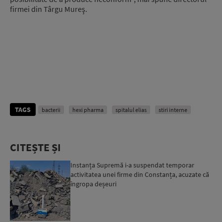
firmei din Târgu Mureş.
TAGS
bacterii
hexi pharma
spitalul elias
stiri interne
CITEȘTE ȘI
Instanța Supremă i-a suspendat temporar
activitatea unei firme din Constanța, acuzate că
îngropa deșeuri