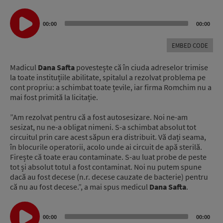
Audio
Player
00:00
00:00
EMBED CODE
Madicul
Dana Safta
povestește că în ciuda adreselor trimise
la toate instituțiile abilitate, spitalul a rezolvat problema pe
cont propriu: a schimbat toate țevile, iar firma Romchim nu a
mai fost primită la licitație.
”Am rezolvat pentru că a fost autosesizare. Noi ne-am
sesizat, nu ne-a obligat nimeni. S-a schimbat absolut tot
circuitul prin care acest săpun era distribuit. Vă dați seama,
în blocurile operatorii, acolo unde ai circuit de apă sterilă.
Firește că toate erau contaminate. S-au luat probe de peste
tot și absolut totul a fost contaminat. Noi nu putem spune
dacă au fost decese (n.r. decese cauzate de bacterie) pentru
că nu au fost decese.”, a mai spus medicul
Dana Safta
.
Audio
00:00
00:00