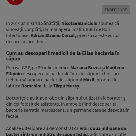
Player
EMBED CODE
În 2014,Ministrul Sănătății,
Nicolae Bănicioiu
spunea că
vinovații vor plăti, iar managerul institutului de Boli
Infecțioase,
Adrian Streinu Cercel,
preciza că este vorba
despre un accident.
Cum au descoperit medicii de la Elias bacteria în
săpun
Potrivit GSP, pe 30 iulie, medicii
Mariana Buzea
şi
Marilena
Filipoiu
descopereau bacteriile într-un săpun lichid care
trebuia să omoare bacteriile, săpunul
Maxil
, produs de
fabrica
Romchim
de la
Târgu Mureş
.
Doctorițele au luat probe din săpunul utilizat în laborator şi
din cel folosit de asistente, în ambele fiind descoperită
bacteria serratia marcescens, un germene care se dezvoltă în
fecale.
Analize ulterioare au demonstrat că erau
două milioane de
bacterii într-un mililitru de săpun lichid
, adică aproximativ