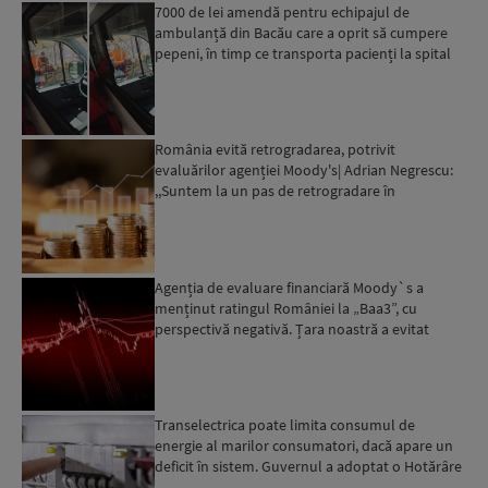
7000 de lei amendă pentru echipajul de
ambulanță din Bacău care a oprit să cumpere
pepeni, în timp ce transporta pacienți la spital
România evită retrogradarea, potrivit
evaluărilor agenției Moody's| Adrian Negrescu:
,,Suntem la un pas de retrogradare în
următoarele 18-20 de luni, ...
Agenția de evaluare financiară Moody`s a
menținut ratingul României la „Baa3”, cu
perspectivă negativă. Țara noastră a evitat
momentan retrogradarea...
Transelectrica poate limita consumul de
energie al marilor consumatori, dacă apare un
deficit în sistem. Guvernul a adoptat o Hotărâre
în acest sens...