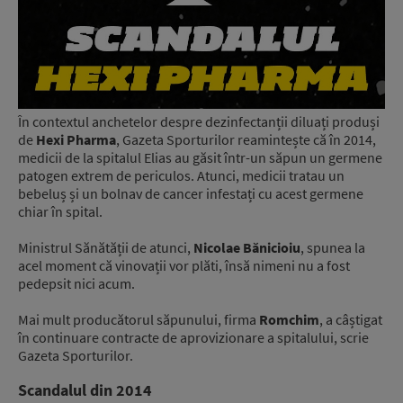
În contextul anchetelor despre dezinfectanții diluați produși
de
Hexi Pharma
, Gazeta Sporturilor reamintește că în 2014,
medicii de la spitalul Elias au găsit într-un săpun un germene
patogen extrem de periculos. Atunci, medicii tratau un
bebeluș și un bolnav de cancer infestați cu acest germene
chiar în spital.
Ministrul Sănătății de atunci,
Nicolae Bănicioiu
, spunea la
acel moment că vinovații vor plăti, însă nimeni nu a fost
pedepsit nici acum.
Mai mult producătorul săpunului, firma
Romchim
, a câștigat
în continuare contracte de aprovizionare a spitalului, scrie
Gazeta Sporturilor.
Scandalul din 2014