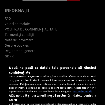
INFORMAŢII
FAQ
Valori editoriale
POLITICA DE CONFIDENŢIALITATE
Termeni şi condiţii
Notă de Informare
Despre cookies
Regulament general
GDPR
Contact
Nouă ne pasă ca datele tale personale să rămână
Descarcă gratuit aplicaţia Europa FM pentru smartphone:
confidențiale
Noi și partenerii noștri
585
stocăm și/sau accesăm informații pe dispozitivul
dvs., precum identificatorii cookie unici pentru prelucrarea datelor cu caracter
personal. Puteți accepta sau gestiona alegerile dvs. făcând clic mai jos sau în
orice moment, pe pagina cu politica de confidențialitate. Aceste alegeri vor fi
raportate partenerilor noștri și nu vă vor afecta navigarea.
Mai multe detalii
Atât noi, cât și partenerii noștri prelucrăm datele pentru a
oferi:
Utilizarea unor date precise de geolocație. Scanarea activă a caracteristicilor