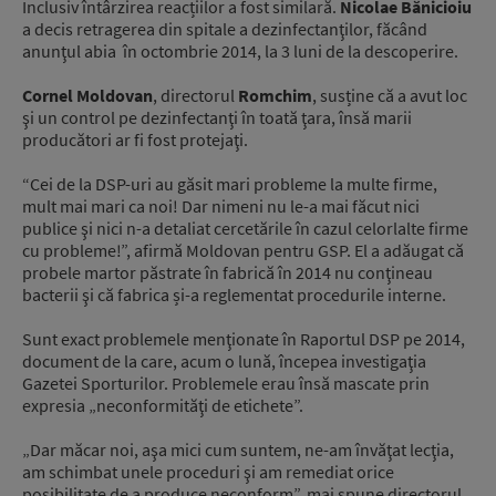
Inclusiv întârzirea reacțiilor a fost similară.
Nicolae Bănicioiu
a decis retragerea din spitale a dezinfectanţilor, făcând
anunţul abia în octombrie 2014, la 3 luni de la descoperire.
Cornel Moldovan
, directorul
Romchim
, susține că a avut loc
şi un control pe dezinfectanţi în toată ţara, însă marii
producători ar fi fost protejaţi.
“Cei de la DSP-uri au găsit mari probleme la multe firme,
mult mai mari ca noi! Dar nimeni nu le-a mai făcut nici
publice şi nici n-a detaliat cercetările în cazul celorlalte firme
cu probleme!”, afirmă Moldovan pentru GSP. El a adăugat că
probele martor păstrate în fabrică în 2014 nu conţineau
bacterii şi că fabrica și-a reglementat procedurile interne.
Sunt exact problemele menţionate în Raportul DSP pe 2014,
document de la care, acum o lună, începea investigaţia
Gazetei Sporturilor. Problemele erau însă mascate prin
expresia „neconformităţi de etichete”.
„Dar măcar noi, aşa mici cum suntem, ne-am învăţat lecţia,
am schimbat unele proceduri şi am remediat orice
posibilitate de a produce neconform”, mai spune directorul