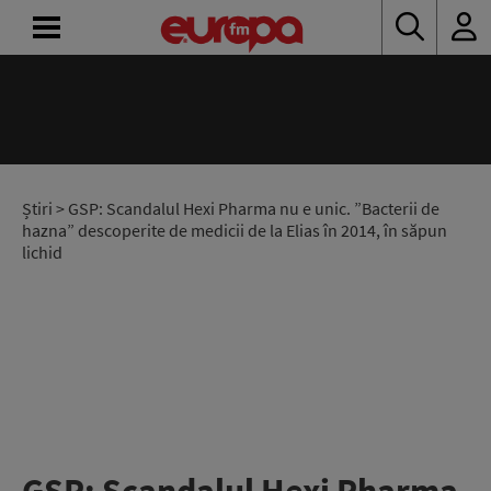
ACASĂ
ȘTIRI
RADIO
Știri
> GSP: Scandalul Hexi Pharma nu e unic. ”Bacterii de
hazna” descoperite de medicii de la Elias în 2014, în săpun
lichid
CONCURSURI
PODCAST
ASCULTĂ
LIVE