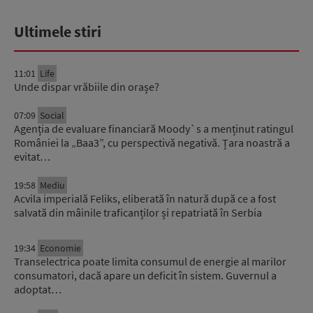
Ultimele stiri
11:01
Life
Unde dispar vrăbiile din orașe?
07:09
Social
Agenția de evaluare financiară Moody`s a menținut ratingul
României la „Baa3”, cu perspectivă negativă. Țara noastră a
evitat…
19:58
Mediu
Acvila imperială Feliks, eliberată în natură după ce a fost
salvată din mâinile traficanților și repatriată în Serbia
19:34
Economie
Transelectrica poate limita consumul de energie al marilor
consumatori, dacă apare un deficit în sistem. Guvernul a
adoptat…