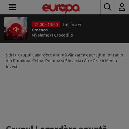
12:00 - 14:00
Tați în aer
ACASĂ
Crococo
My Name Is Crocodilo
ȘTIRI
RADIO
Știri
> Grupul Lagardère anunță vânzarea operațiunilor radio
din România, Cehia, Polonia și Slovacia către Czech Media
Invest
CONCURSURI
PODCAST
ASCULTĂ
LIVE