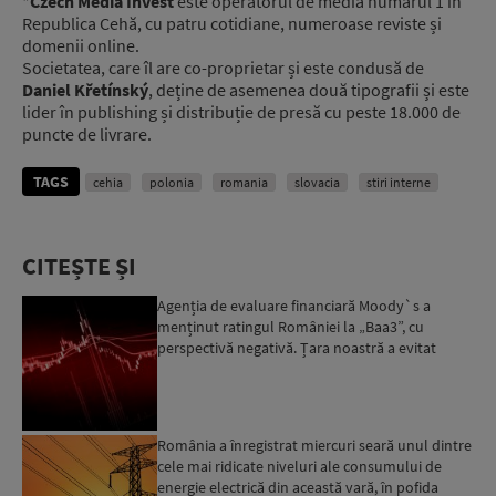
*
Czech Media Invest
este operatorul de media numărul 1 în
Republica Cehă, cu patru cotidiane, numeroase reviste și
domenii online.
Societatea, care îl are co-proprietar și este condusă de
Daniel Křetínský
, deține de asemenea două tipografii și este
lider în publishing și distribuție de presă cu peste 18.000 de
puncte de livrare.
TAGS
cehia
polonia
romania
slovacia
stiri interne
CITEȘTE ȘI
Agenția de evaluare financiară Moody`s a
menținut ratingul României la „Baa3”, cu
perspectivă negativă. Țara noastră a evitat
momentan retrogradarea...
România a înregistrat miercuri seară unul dintre
cele mai ridicate niveluri ale consumului de
energie electrică din această vară, în pofida