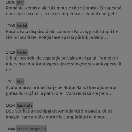
18:35
Știri
România a emis o alertă timpurie către Comisia Europeană
din cauza secetei și a riscurilor pentru sistemul energetic
17:35
Social
Bacău: Fata dispărută din comuna Parava, găsită după trei
zile în localitate. Poliția face apel la părinți privind…
17:19
Mediu
Sibiu: Incendiu de vegetație pe Valea Avrigului. Pompierii
intervin cu două autospeciale de stingere și o autospecială
de…
17:11
Știri
Scufundarea primei barje pe Brațul Bala. Operațiunea ar
putea dura până la patru ore. „Vom reuși să creștem…
16:54
Sănătate
DSU verifică un echipaj de Ambulanță din Bacău, după
imagini care arată o oprire la cumpărături în timpul…
16:40
Știrile Europa FM