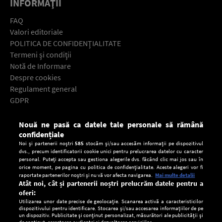
INFORMAŢII
FAQ
Valori editoriale
POLITICA DE CONFIDENŢIALITATE
Termeni şi condiţii
Notă de Informare
Despre cookies
Regulament general
GDPR
Contact
Nouă ne pasă ca datele tale personale să rămână
Descarcă gratuit aplicaţia Europa FM pentru smartphone:
confidențiale
Noi și partenerii noștri
585
stocăm și/sau accesăm informații pe dispozitivul
dvs., precum identificatorii cookie unici pentru prelucrarea datelor cu caracter
personal. Puteți accepta sau gestiona alegerile dvs. făcând clic mai jos sau în
orice moment, pe pagina cu politica de confidențialitate. Aceste alegeri vor fi
raportate partenerilor noștri și nu vă vor afecta navigarea.
Mai multe detalii
Atât noi, cât și partenerii noștri prelucrăm datele pentru a
oferi:
Utilizarea unor date precise de geolocație. Scanarea activă a caracteristicilor
dispozitivului pentru identificare. Stocarea și/sau accesarea informațiilor de pe
un dispozitiv. Publicitate și conținut personalizat, măsurători ale publicității și
de conținut, cercetarea audienței și dezvoltarea serviciilor.