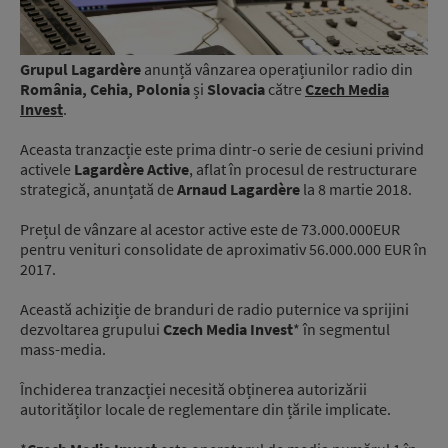
Grupul Lagardère
anunță vânzarea operațiunilor radio din
România, Cehia, Polonia
și
Slovacia
către
Czech Media
Invest
.
Aceasta tranzacție este prima dintr-o serie de cesiuni privind
activele
Lagardère Active
, aflat în procesul de restructurare
strategică, anunțată de
Arnaud Lagardère
la 8 martie 2018.
Prețul de vânzare al acestor active este de 73.000.000EUR
pentru venituri consolidate de aproximativ 56.000.000 EUR în
2017.
Această achiziție de branduri de radio puternice va sprijini
dezvoltarea grupului
Czech Media Invest
* în segmentul
mass-media.
Închiderea tranzacției necesită obținerea autorizării
autorităților locale de reglementare din țările implicate.