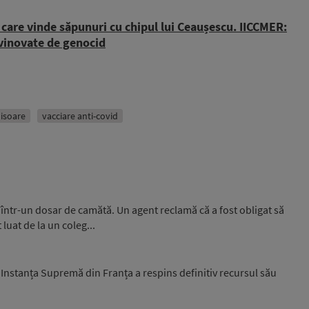
care vinde săpunuri cu chipul lui Ceaușescu. IICCMER:
 vinovate de genocid
hisoare
vacciare anti-covid
i într-un dosar de camătă. Un agent reclamă că a fost obligat să
luat de la un coleg...
. Instanța Supremă din Franța a respins definitiv recursul său