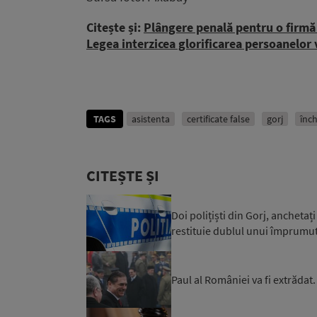
Citește și:
Plângere penală pentru o firmă 
Legea interzicea glorificarea persoanelor
TAGS
asistenta
certificate false
gorj
înc
CITEȘTE ȘI
Doi polițiști din Gorj, anchetaț
restituie dublul unui împrumut 
Paul al României va fi extrădat