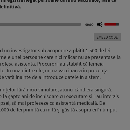
definitivă.
Use
00:00
Up/Down
Arrow
EMBED CODE
keys
to
 un investigator sub acoperire a plătit 1.500 de lei
increase
umele unei persoane care nici măcar nu se prezentase la
or
ofesa asistenta. Procurorii au stabilit că femeia
decrease
volume.
le. În una dintre ele, mima vaccinarea în prezența
 vată înainte de a introduce datele în sistem.
ințelor fără nicio simulare, atunci când era singură.
la șapte ani de închisoare cu executare și i-au interzis
psei, să mai profeseze ca asistentă medicală. De
000 de lei primită ca mită și găsită asupra ei în timpul