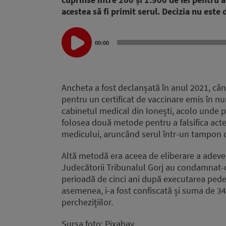
acestea să fi primit serul. Decizia nu este 
Audio
00:00
Player
Ancheta a fost declanșată în anul 2021, când
pentru un certificat de vaccinare emis în n
cabinetul medical din Ionești, acolo unde pr
folosea două metode pentru a falsifica acte
medicului, aruncând serul într-un tampon de
Altă metodă era aceea de eliberare a adever
Judecătorii Tribunalul Gorj au condamnat-o 
perioadă de cinci ani după executarea pede
asemenea, i-a fost confiscată și suma de 34.
perchezițiilor.
Sursa foto: Pixabay