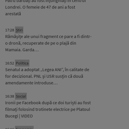
Patru bărbați au fost înjunghiați în centrul
Londrei. O femeie de 47 de ani a fost
arestată
17:28
Știri
Rămășițe ale unui fragment ce pare a fi dintr-
o dronă, recuperate de pe o plajă din
Mamaia. Garda…
16:52
Politica
Senatul a adoptat „Legea ANI”, în calitate de
for decizional. PNL și USR susțin că două
amendamente introduse…
16:38
Social
Ironii pe Facebook după ce doi turiști au fost
filmați folosind trotinete electrice pe Platoul
Bucegi | VIDEO