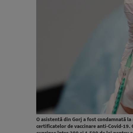
O asistentă din Gorj a fost condamnată la 
certificatelor de vaccinare anti-Covid-19.
cuprinse între 200 și 1.500 de lei pentru a