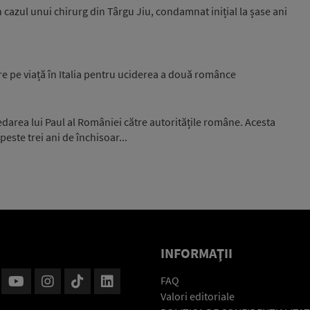
n cazul unui chirurg din Târgu Jiu, condamnat inițial la șase ani
 pe viață în Italia pentru uciderea a două românce
edarea lui Paul al României către autoritățile române. Acesta
este trei ani de închisoar...
INFORMAŢII
FAQ
Valori editoriale