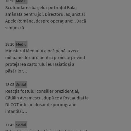
18:50
Mediu
Scufundarea barjelor pe brațul Bala,
amânată pentru joi. Directorul adjunct al
Apele Române, despre operațiune: „Dacă
simțim că…
18:20
Mediu
Ministerul Mediului alocă până la zece
milioane de euro pentru proiecte privind
protejarea castorului eurasiatic și a
păsărilor…
18:05
Social
Reacția fostului consilier prezidențial,
Cătălin Avramescu, după ce a fost audiat la
DIICOT într-un dosar de pornografie
infantilă:…
17:45
Social