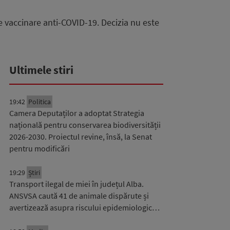
de vaccinare anti-COVID-19. Decizia nu este
Ultimele stiri
19:42
Politica
Camera Deputaților a adoptat Strategia
națională pentru conservarea biodiversității
2026-2030. Proiectul revine, însă, la Senat
pentru modificări
19:29
Știri
Transport ilegal de miei în județul Alba.
ANSVSA caută 41 de animale dispărute și
avertizează asupra riscului epidemiologic…