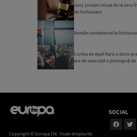
Gorj: proces reluat de la zero î
de închisoare
Român condamnat la închisoare
Curtea de Apel Paris a decis pr
are de executat o pedeapsă de p
SOCIAL
Copyright © Europa FM. Toate drepturile