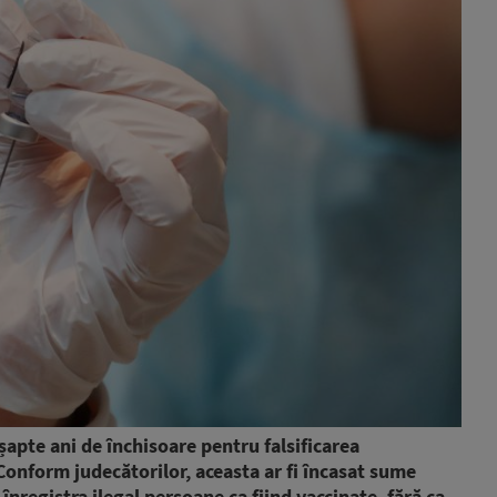
șapte ani de închisoare pentru falsificarea
 Conform judecătorilor, aceasta ar fi încasat sume
 înregistra ilegal persoane ca fiind vaccinate, fără ca