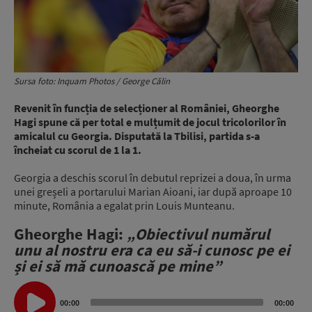
Sursa foto: Inquam Photos / George Călin
Revenit în funcția de selecționer al României, Gheorghe
Hagi spune că per total e mulțumit de jocul tricolorilor în
amicalul cu Georgia. Disputată la Tbilisi, partida s-a
încheiat cu scorul de 1 la 1.
Georgia a deschis scorul în debutul reprizei a doua, în urma
unei greșeli a portarului Marian Aioani, iar după aproape 10
minute, România a egalat prin Louis Munteanu.
Gheorghe Hagi:
„
Obiectivul numărul
unu al nostru era ca eu să-i cunosc pe ei
și ei să mă cunoască pe mine”
Audio
Player
00:00
00:00