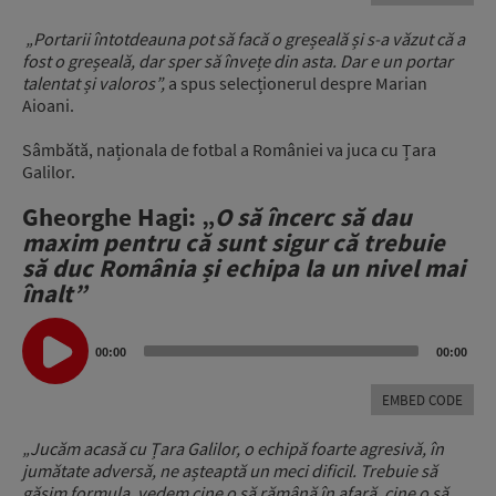
„
Portarii întotdeauna pot să facă o greșeală și s-a văzut că a
fost o greșeală, dar sper să învețe din asta. Dar e un portar
talentat și valoros”,
a spus selecționerul despre Marian
Aioani.
Sâmbătă, naționala de fotbal a României va juca cu Țara
Galilor.
Gheorghe Hagi: „
O să încerc să dau
maxim pentru că sunt sigur că trebuie
să duc România și echipa la un nivel mai
înalt”
Audio
Player
00:00
00:00
EMBED CODE
„
Jucăm acasă cu Țara Galilor, o echipă foarte agresivă, în
jumătate adversă, ne așteaptă un meci dificil.
Trebuie să
găsim formula, vedem cine o să rămână în afară, cine o să