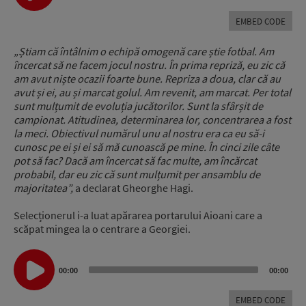
EMBED CODE
„
Știam că întâlnim o echipă omogenă care știe fotbal.
Am
încercat să ne facem jocul nostru.
În prima repriză, eu zic că
am avut niște ocazii foarte bune.
Repriza a doua, clar că au
avut și ei, au și marcat golul.
Am revenit, am marcat.
Per
total
sunt mulțumit de evoluția jucătorilor.
Sunt la sfârșit de
campionat.
Atitudinea, determinarea lor, concentrarea a fost
la meci.
Obiectivul numărul unu al nostru era ca eu să-i
cunosc pe ei
și ei să mă cunoască pe mine.
În cinci zile câte
pot să fac?
Dacă am încercat să fac multe, am încărcat
probabil,
dar eu zic că sunt mulțumit per ansamblu de
majoritatea”,
a declarat Gheorghe Hagi.
Selecționerul i-a luat apărarea portarului Aioani care a
scăpat mingea la o centrare a Georgiei.
Audio
00:00
00:00
Player
EMBED CODE