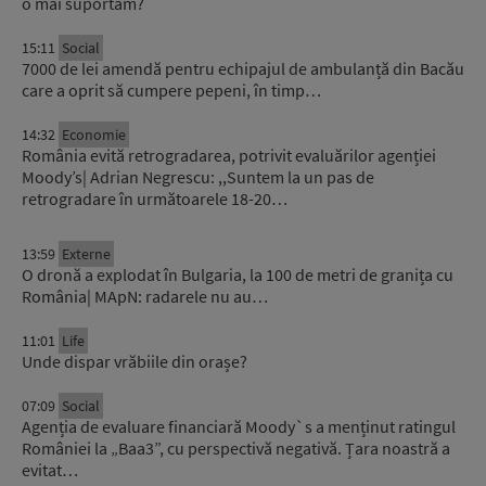
o mai suportăm?
15:11
Social
7000 de lei amendă pentru echipajul de ambulanță din Bacău
care a oprit să cumpere pepeni, în timp…
14:32
Economie
România evită retrogradarea, potrivit evaluărilor agenției
Moody’s| Adrian Negrescu: ,,Suntem la un pas de
retrogradare în următoarele 18-20…
13:59
Externe
O dronă a explodat în Bulgaria, la 100 de metri de granița cu
România| MApN: radarele nu au…
11:01
Life
Unde dispar vrăbiile din orașe?
07:09
Social
Agenția de evaluare financiară Moody`s a menținut ratingul
României la „Baa3”, cu perspectivă negativă. Țara noastră a
evitat…