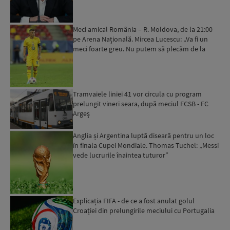
Meci amical România – R. Moldova, de la 21:00
pe Arena Națională. Mircea Lucescu: „Va fi un
meci foarte greu. Nu putem să plecăm de la
ideea că intrăm...
Tramvaiele liniei 41 vor circula cu program
prelungit vineri seara, după meciul FCSB - FC
Argeş
Anglia și Argentina luptă diseară pentru un loc
în finala Cupei Mondiale. Thomas Tuchel: „Messi
vede lucrurile înaintea tuturor”
Explicația FIFA - de ce a fost anulat golul
Croației din prelungirile meciului cu Portugalia