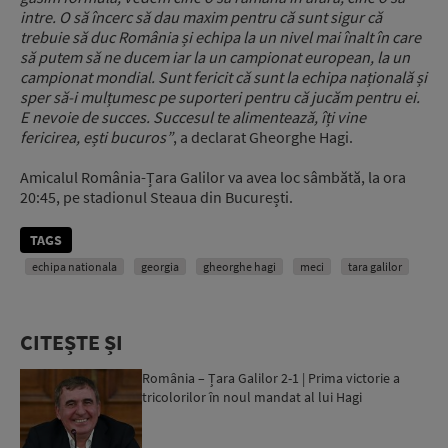
intre.
O să încerc să dau maxim pentru că sunt sigur că
trebuie să duc România și echipa la un nivel mai înalt
în care
să putem să ne ducem iar la un campionat european, la un
campionat mondial.
Sunt fericit că sunt la echipa națională și
sper să-i mulțumesc pe suporteri pentru că jucăm pentru ei.
E nevoie de succes. Succesul te alimentează, îți vine
fericirea, ești bucuros”
, a declarat Gheorghe Hagi.
Amicalul România-Țara Galilor va avea loc sâmbătă, la ora
20:45, pe stadionul Steaua din București.
TAGS
echipa nationala
georgia
gheorghe hagi
meci
tara galilor
CITEȘTE ȘI
România – Țara Galilor 2-1 | Prima victorie a
tricolorilor în noul mandat al lui Hagi