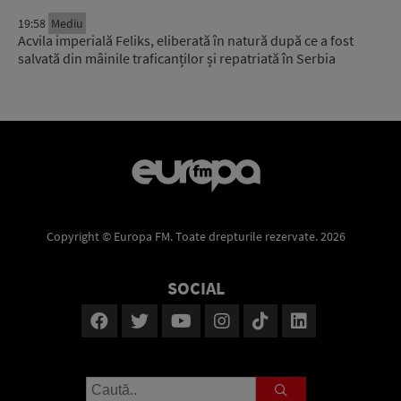
19:58
Mediu
Acvila imperială Feliks, eliberată în natură după ce a fost
salvată din mâinile traficanților și repatriată în Serbia
Copyright © Europa FM. Toate drepturile rezervate. 2026
SOCIAL