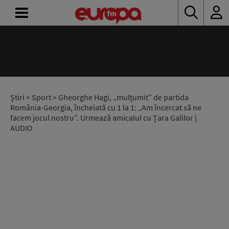
ACASĂ
ȘTIRI
RADIO
Știri
>
Sport
> Gheorghe Hagi, „mulțumit” de partida
România-Georgia, încheiată cu 1 la 1: „Am încercat să ne
facem jocul nostru”. Urmează amicalul cu Țara Galilor |
CONCURSURI
AUDIO
PODCAST
ASCULTĂ
LIVE