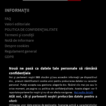
INFORMAŢII
FAQ
Valori editoriale
POLITICA DE CONFIDENŢIALITATE
Termeni şi condiţii
Notă de Informare
Despre cookies
Regulament general
GDPR
Contact
Nouă ne pasă ca datele tale personale să rămână
Descarcă gratuit aplicaţia Europa FM pentru smartphone:
confidențiale
Noi și partenerii noștri
585
stocăm și/sau accesăm informații pe dispozitivul
dvs., precum identificatorii cookie unici pentru prelucrarea datelor cu caracter
personal. Puteți accepta sau gestiona alegerile dvs. făcând clic mai jos sau în
orice moment, pe pagina cu politica de confidențialitate. Aceste alegeri vor fi
raportate partenerilor noștri și nu vă vor afecta navigarea.
Mai multe detalii
Atât noi, cât și partenerii noștri prelucrăm datele pentru a
oferi:
Utilizarea unor date precise de geolocație. Scanarea activă a caracteristicilor