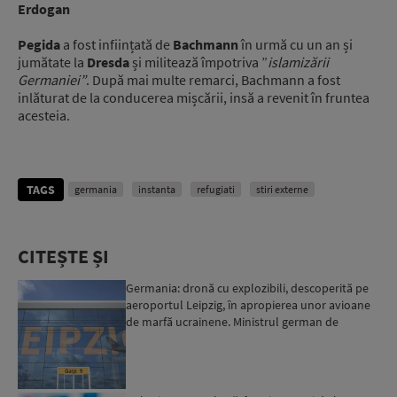
Erdogan
Pegida
a fost inființată de
Bachmann
în urmă cu un an și
jumătate la
Dresda
și militează împotriva ”
islamizării
Germaniei”
. După mai multe remarci, Bachmann a fost
inlăturat de la conducerea mișcării, insă a revenit în fruntea
acesteia.
TAGS
germania
instanta
refugiati
stiri externe
CITEȘTE ȘI
Germania: dronă cu explozibili, descoperită pe
aeroportul Leipzig, în apropierea unor avioane
de marfă ucrainene. Ministrul german de
Interne: „Avem d...