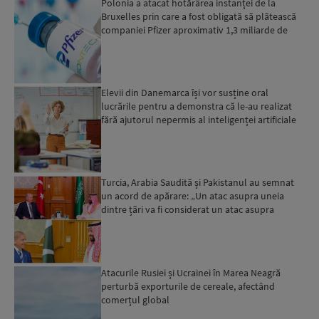
Polonia a atacat hotărârea instanței de la
Bruxelles prin care a fost obligată să plătească
companiei Pfizer aproximativ 1,3 miliarde de
euro
Elevii din Danemarca își vor susține oral
lucrările pentru a demonstra că le-au realizat
fără ajutorul nepermis al inteligenței artificiale
Turcia, Arabia Saudită și Pakistanul au semnat
un acord de apărare: „Un atac asupra uneia
dintre țări va fi considerat un atac asupra
tuturor”...
Atacurile Rusiei și Ucrainei în Marea Neagră
perturbă exporturile de cereale, afectând
comerțul global