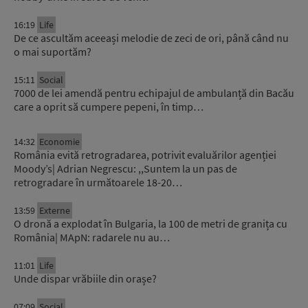
16:19
Life
De ce ascultăm aceeași melodie de zeci de ori, până când nu
o mai suportăm?
15:11
Social
7000 de lei amendă pentru echipajul de ambulanță din Bacău
care a oprit să cumpere pepeni, în timp…
14:32
Economie
România evită retrogradarea, potrivit evaluărilor agenției
Moody’s| Adrian Negrescu: ,,Suntem la un pas de
retrogradare în următoarele 18-20…
13:59
Externe
O dronă a explodat în Bulgaria, la 100 de metri de granița cu
România| MApN: radarele nu au…
11:01
Life
Unde dispar vrăbiile din orașe?
07:09
Social