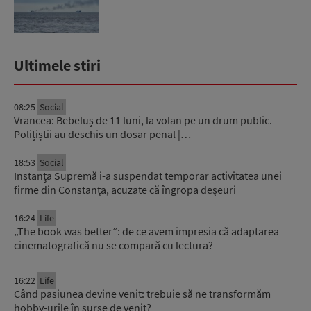
Ultimele stiri
08:25
Social
Vrancea: Bebeluș de 11 luni, la volan pe un drum public.
Polițiștii au deschis un dosar penal |…
18:53
Social
Instanța Supremă i-a suspendat temporar activitatea unei
firme din Constanța, acuzate că îngropa deșeuri
16:24
Life
„The book was better”: de ce avem impresia că adaptarea
cinematografică nu se compară cu lectura?
16:22
Life
Când pasiunea devine venit: trebuie să ne transformăm
hobby-urile în surse de venit?