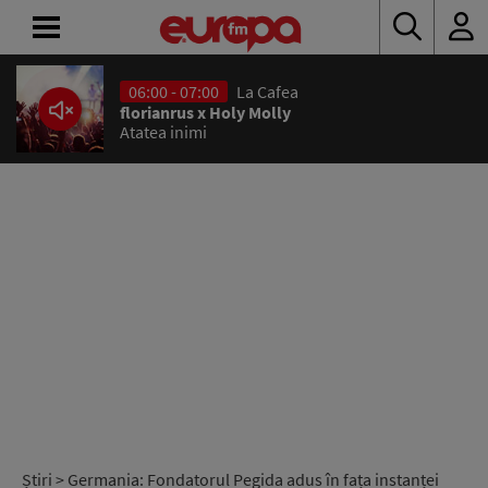
06:00 - 07:00
La Cafea
ACASĂ
florianrus x Holy Molly
Atatea inimi
ȘTIRI
RADIO
CONCURSURI
PODCAST
ASCULTĂ
LIVE
Știri
> Germania: Fondatorul Pegida adus în fața instanței