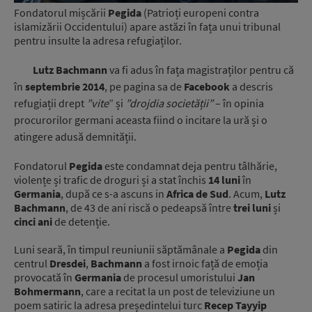
Fondatorul mișcării
Pegida
(Patrioți europeni contra
islamizării Occidentului) apare astăzi în fața unui tribunal
pentru insulte la adresa refugiaților.
Lutz Bachmann
va fi adus în fața magistraților pentru că
în
septembrie 2014
, pe pagina sa de
Facebook
a descris
refugiații drept
”vite
” și
”drojdia societății”
– în opinia
procurorilor germani aceasta fiind o incitare la ură și o
atingere adusă demnității.
Fondatorul
Pegida
este condamnat deja pentru tâlhărie,
violențe și trafic de droguri și a stat închis
14 luni
în
Germania
, după ce s-a ascuns in
Africa de Sud
. Acum,
Lutz
Bachmann
, de 43 de ani riscă o pedeapsă între
trei luni
și
cinci ani
de detenție.
Luni seară, în timpul reuniunii săptămânale a
Pegida
din
centrul
Dresdei
,
Bachmann
a fost irnoic față de emoția
provocată în
Germania
de procesul umoristului
Jan
Bohmermann
, care a recitat la un post de televiziune un
poem satiric la adresa președintelui turc
Recep Tayyip