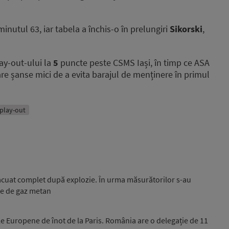
minutul 63, iar tabela a închis-o în prelungiri
Sikorski
,
ay-out-ului la
5
puncte peste CSMS Iași, în timp ce ASA
re șanse mici de a evita barajul de menținere în primul
play-out
evacuat complet după explozie. În urma măsurătorilor s-au
ute de gaz metan
e Europene de înot de la Paris. România are o delegație de 11