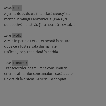
07:09
Social
Agenția de evaluare financiară Moody`s a
menținut ratingul României la „Baa3”, cu
perspectivă negativă. Țara noastră a evitat…
19:58
Mediu
Acvila imperială Feliks, eliberată în natură
după ce a fost salvată din mâinile
traficanților și repatriată în Serbia
19:34
Economie
Transelectrica poate limita consumul de
energie al marilor consumatori, dacă apare
un deficit în sistem. Guvernul a adoptat…