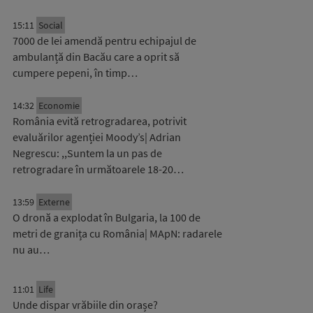
15:11
Social
7000 de lei amendă pentru echipajul de
ambulanță din Bacău care a oprit să
cumpere pepeni, în timp…
14:32
Economie
România evită retrogradarea, potrivit
evaluărilor agenției Moody’s| Adrian
Negrescu: ,,Suntem la un pas de
retrogradare în următoarele 18-20…
13:59
Externe
O dronă a explodat în Bulgaria, la 100 de
metri de granița cu România| MApN: radarele
nu au…
11:01
Life
Unde dispar vrăbiile din orașe?