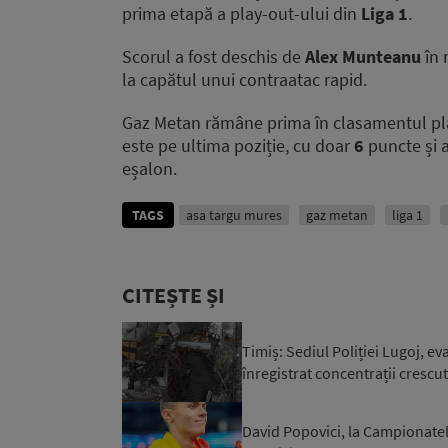
prima etapă a play-out-ului din
Liga 1
.
Scorul a fost deschis de
Alex Munteanu
în 
la capătul unui contraatac rapid.
Gaz Metan rămâne prima în clasamentul pl
este pe ultima poziție, cu doar
6
puncte și a
eșalon.
TAGS
asa targu mures
gaz metan
liga 1
CITEȘTE ȘI
Timiș: Sediul Poliției Lugoj, 
înregistrat concentrații cresc
David Popovici, la Campionatel