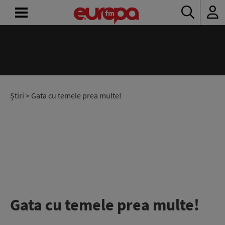
ACASĂ
ȘTIRI
RADIO
Știri
> Gata cu temele prea multe!
CONCURSURI
PODCAST
ASCULTĂ
LIVE
Gata cu temele prea multe!