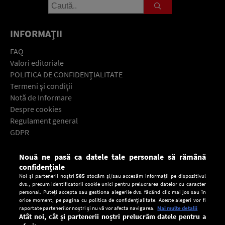
INFORMAŢII
FAQ
Valori editoriale
POLITICA DE CONFIDENŢIALITATE
Termeni şi condiţii
Notă de Informare
Despre cookies
Regulament general
GDPR
Contact
Nouă ne pasă ca datele tale personale să rămână
Descarcă gratuit aplicaţia Europa FM pentru smartphone:
confidențiale
Noi și partenerii noștri
585
stocăm și/sau accesăm informații pe dispozitivul
dvs., precum identificatorii cookie unici pentru prelucrarea datelor cu caracter
personal. Puteți accepta sau gestiona alegerile dvs. făcând clic mai jos sau în
orice moment, pe pagina cu politica de confidențialitate. Aceste alegeri vor fi
raportate partenerilor noștri și nu vă vor afecta navigarea.
Mai multe detalii
Atât noi, cât și partenerii noștri prelucrăm datele pentru a