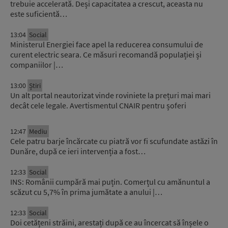
trebuie accelerată. Deși capacitatea a crescut, aceasta nu
este suficientă…
13:04
Social
Ministerul Energiei face apel la reducerea consumului de
curent electric seara. Ce măsuri recomandă populației și
companiilor |…
13:00
Știri
Un alt portal neautorizat vinde roviniete la prețuri mai mari
decât cele legale. Avertismentul CNAIR pentru șoferi
12:47
Mediu
Cele patru barje încărcate cu piatră vor fi scufundate astăzi în
Dunăre, după ce ieri intervenția a fost…
12:33
Social
INS: Românii cumpără mai puțin. Comerțul cu amănuntul a
scăzut cu 5,7% în prima jumătate a anului |…
12:33
Social
Doi cetățeni străini, arestați după ce au încercat să înșele o