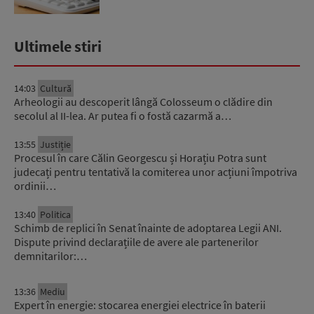
Ultimele stiri
14:03
Cultură
Arheologii au descoperit lângă Colosseum o clădire din
secolul al II-lea. Ar putea fi o fostă cazarmă a…
13:55
Justiție
Procesul în care Călin Georgescu și Horațiu Potra sunt
judecați pentru tentativă la comiterea unor acțiuni împotriva
ordinii…
13:40
Politica
Schimb de replici în Senat înainte de adoptarea Legii ANI.
Dispute privind declarațiile de avere ale partenerilor
demnitarilor:…
13:36
Mediu
Expert în energie: stocarea energiei electrice în baterii