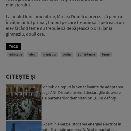
ministerului.
La finalul lunii noiembrie, Mircea Dumitru preciza că pentru
învățământul primar, timpul pe care trebuie să îl petreacă un
elev făcând teme nu trebuie să depășească o oră, iar la
gimnaziu, două ore.
TAGS
educație
elevi
ministru
ordin
stiri interne
teme
CITEȘTE ȘI
Schimb de replici în Senat înainte de adoptarea
Legii ANI. Dispute privind declarațiile de avere
ale partenerilor demnitarilor: „Cum definiți
amantele...
Expert în energie: stocarea energiei electrice în
baterii trebuie accelerată. Deși capacitatea a