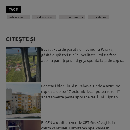
TAGS
adrian iacob
emilia șercan
petrică marcoci
stiri interne
CITEȘTE ȘI
Bacău: Fata dispărută din comuna Parava,
găsită după trei zile în localitate. Poliția face
apel la părinți privind grija sporită față de copii...
Locatarii blocului din Rahova, unde a avut loc
explozia de pe 17 octombrie, ar putea reveni în
apartamente peste aproape trei luni. Ciprian
Ciucu: Vor...
ELCEN a oprit preventiv CET Grozăvești din
cauza caniculei. Furnizarea apei calde în