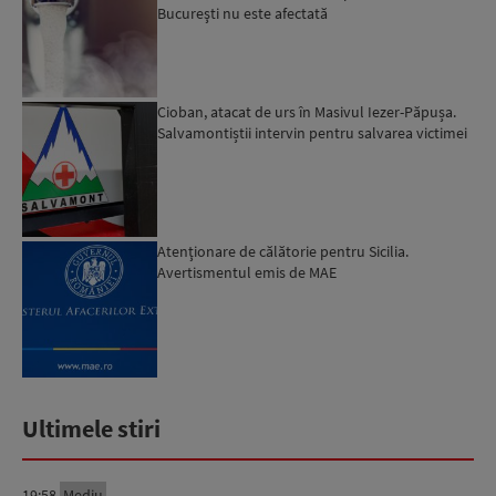
Bucureşti nu este afectată
Cioban, atacat de urs în Masivul Iezer-Păpușa.
Salvamontiștii intervin pentru salvarea victimei
Atenţionare de călătorie pentru Sicilia.
Avertismentul emis de MAE
Ultimele stiri
19:58
Mediu