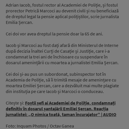
Adrian Iacob, fostul rector al Academiei de Poliție, și fostul
prorector Petrică Marcoci au devenit civili și nu beneficiază
de dreptul legal la pensie aplical polițiștilor, scrie jurnalista
Emilia Șercan.
Cei doi vor avea dreptul la pensie doar la 65 de ani.
Iacob și Marcoci au fost dați afară din Ministerul de Interne
după decizia Înaltei Curți de Casație și Justiție, care i-a
condamnat la trei ani de închisoare cu suspendare în
dosarul amenințării cu moartea a jurnalistei Emilia Șercan.
Cei doi și-au pus un subordonat, subinspector tot în
Academia de Poliție, să îi trimită mesaje de amenințare cu
moartea Emiliei Șercan, care a dezvăluit mai multe plagiate
din instituția pe care Iacob și Marcoci o conduceau.
Citește și:
Foștii șefi ai Academiei de Poliție, condamnați
definitiv în dosarul șantajării Emiliei Șercan. Reacția
jurnalistei: „O nimica toată, taman încurajator” | AUDIO
Foto: Inquam Photos / Octav Ganea