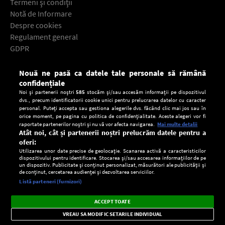
Termeni şi condiţii
Notă de Informare
Despre cookies
Regulament general
GDPR
Contact
Nouă ne pasă ca datele tale personale să rămână
Descarcă gratuit aplicaţia Europa FM pentru smartphone:
confidențiale
Noi și partenerii noștri
585
stocăm și/sau accesăm informații pe dispozitivul
dvs., precum identificatorii cookie unici pentru prelucrarea datelor cu caracter
personal. Puteți accepta sau gestiona alegerile dvs. făcând clic mai jos sau în
orice moment, pe pagina cu politica de confidențialitate. Aceste alegeri vor fi
raportate partenerilor noștri și nu vă vor afecta navigarea.
Mai multe detalii
Atât noi, cât și partenerii noștri prelucrăm datele pentru a
oferi:
Utilizarea unor date precise de geolocație. Scanarea activă a caracteristicilor
dispozitivului pentru identificare. Stocarea și/sau accesarea informațiilor de pe
un dispozitiv. Publicitate și conținut personalizat, măsurători ale publicității și
de conținut, cercetarea audienței și dezvoltarea serviciilor.
Setări:
Listă parteneri (furnizori)
Ascultă Europa FM în aplicație
Dark
×
Instalează
Radio live, podcasturi, știri și alerte
ACCEPT TOATE
Mode
importante.
VREAU SA MODIFIC SETARILE INDIVIDUAL
CONFIDENŢIALITATE