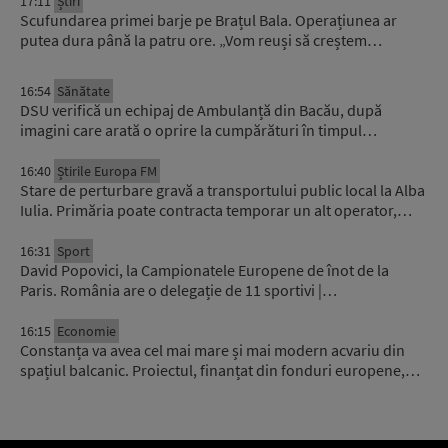
17:11
Știri
Scufundarea primei barje pe Brațul Bala. Operațiunea ar
putea dura până la patru ore. „Vom reuși să creștem…
16:54
Sănătate
DSU verifică un echipaj de Ambulanță din Bacău, după
imagini care arată o oprire la cumpărături în timpul…
16:40
Știrile Europa FM
Stare de perturbare gravă a transportului public local la Alba
Iulia. Primăria poate contracta temporar un alt operator,…
16:31
Sport
David Popovici, la Campionatele Europene de înot de la
Paris. România are o delegație de 11 sportivi |…
16:15
Economie
Constanța va avea cel mai mare și mai modern acvariu din
spațiul balcanic. Proiectul, finanțat din fonduri europene,…