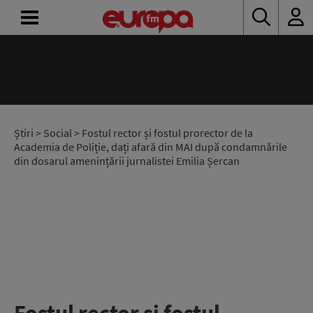
ACASĂ
ȘTIRI
RADIO
Știri
>
Social
> Fostul rector și fostul prorector de la
Academia de Poliție, dați afară din MAI după condamnările
din dosarul amenințării jurnalistei Emilia Șercan
CONCURSURI
PODCAST
ASCULTĂ
LIVE