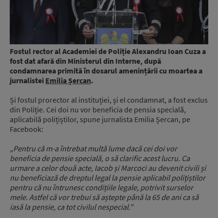
Fostul rector al Academiei de Poliție Alexandru Ioan Cuza a
fost dat afară din Ministerul din Interne, după
condamnarea primită în dosarul amenințării cu moartea a
jurnalistei
Emilia Șercan
.
Și fostul prorector al instituției, și el condamnat, a fost exclus
din Poliție. Cei doi nu vor beneficia de pensia specială,
aplicabilă polițiștilor, spune jurnalista Emilia Șercan, pe
Facebook:
„Pentru că m-a întrebat multă lume dacă cei doi vor
beneficia de pensie specială, o să clarific acest lucru. Ca
urmare a celor două acte, Iacob și Marcoci au devenit civili și
nu beneficiază de dreptul legal la pensie aplicabil polițiștilor
pentru că nu întrunesc condițiile legale, potrivit surselor
mele. Astfel că vor trebui să aștepte până la 65 de ani ca să
iasă la pensie, ca tot civilul nespecial.”