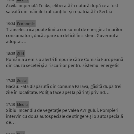
Acvila imperială Feliks, eliberată în natură după ce a fost
salvată din mâinile traficanților și repatriată în Serbia
19:34
Economie
Transelectrica poate limita consumul de energie al marilor
consumatori, dacă apare un deficit în sistem. Guvernul a
adoptat…
18:35
Știri
România a emis o alertă timpurie către Comisia Europeană
din cauza secetei și a riscurilor pentru sistemul energetic
17:35
Social
Bacău: Fata dispărută din comuna Parava, găsită după trei
zile în localitate. Poliția face apel la părinți privind…
17:19
Mediu
Sibiu: Incendiu de vegetație pe Valea Avrigului. Pompierii
intervin cu două autospeciale de stingere și o autospecială
de…