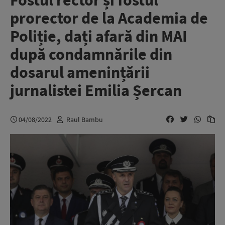
Fostul rector și fostul
prorector de la Academia de
Poliție, dați afară din MAI
după condamnările din
dosarul amenințării
jurnalistei Emilia Șercan
04/08/2022
Raul Bambu