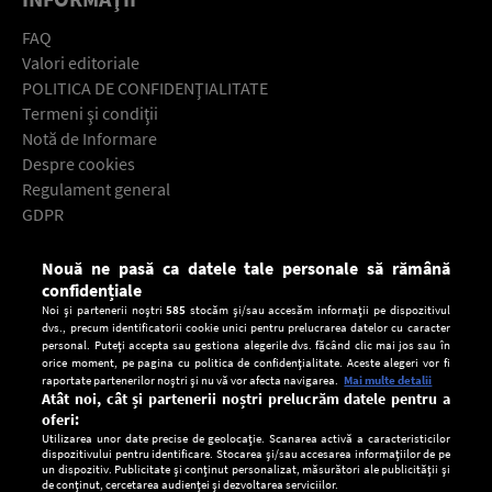
FAQ
Valori editoriale
POLITICA DE CONFIDENŢIALITATE
Termeni şi condiţii
Notă de Informare
Despre cookies
Regulament general
GDPR
Contact
Nouă ne pasă ca datele tale personale să rămână
Descarcă gratuit aplicaţia Europa FM pentru smartphone:
confidențiale
Noi și partenerii noștri
585
stocăm și/sau accesăm informații pe dispozitivul
dvs., precum identificatorii cookie unici pentru prelucrarea datelor cu caracter
personal. Puteți accepta sau gestiona alegerile dvs. făcând clic mai jos sau în
orice moment, pe pagina cu politica de confidențialitate. Aceste alegeri vor fi
raportate partenerilor noștri și nu vă vor afecta navigarea.
Mai multe detalii
Atât noi, cât și partenerii noștri prelucrăm datele pentru a
oferi:
Utilizarea unor date precise de geolocație. Scanarea activă a caracteristicilor
dispozitivului pentru identificare. Stocarea și/sau accesarea informațiilor de pe
un dispozitiv. Publicitate și conținut personalizat, măsurători ale publicității și
de conținut, cercetarea audienței și dezvoltarea serviciilor.