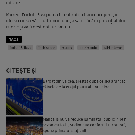
intrare.
Muzeul Fortul 13 va putea fi realizat cu bani europeni, în
ideea conservării patrimoniului, a valorificării potențialului
istoric și va fi destinat turismului.
TAGS
fortul 13 jilava
închisoare
muzeu
patrimoniu
stiri interne
CITEȘTE ȘI
Bărbat din Vâlcea, arestat după ce și-a aruncat
câinele de la etajul patru al unui bloc
Mangalia nu va reduce iluminatul public în plin
sezon estival. „Ar diminua confortul turiștilor”,
spune primarul stațiunii