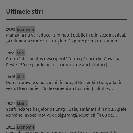
Ultimele stiri
20:03
Economie
Mangalia nu va reduce iluminatul public în plin sezon estival.
„Ar diminua confortul turiștilor”, spune primarul stațiunii |…
19:55
Știri
Cultură de canabis descoperită într-o pădure din Covasna.
Peste 130 de plante au fost ridicate de anchetatori |…
19:46
Știri
Două tramvaie s-au ciocnit în orașul Gelsenkirchen, aflat în
vestul Germaniei. 25 de oameni au fost răniți, dintre…
19:27
Mediu
Scufundarea barjelor pe Brațul Bala, amânată din nou. Apele
Române invocă motive de siguranță. Restricții în 80 de…
19:11
Economie
Lipsa de kerosen pe Aeroportul Arad a dus la o escală, la