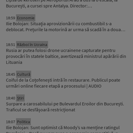
București, a cursei spre Antalya. Director:…
18:59
Economie
Ilie Bolojan: Situaţia aprovizionării cu combustibil s-a
deblocat. Prețurile la motorină ar urma să scadă în a doua…
18:51
Război în Ucraina
Rusia ar putea folosi drone ucrainene capturate pentru
provocări în statele baltice, avertizează ministrul apărării din
Lituania
18:45
Cultură
Coiful de la Coțofenești intră în restaurare. Publicul poate
urmări online fiecare etapă a procesului | AUDIO
18:40
Știri
Surpare a carosabilului pe Bulevardul Eroilor din București.
Traficul se desfășoară restricționat
18:07
Politica
Ilie Bolojan: Sunt optimist că Moody’s va menține ratingul