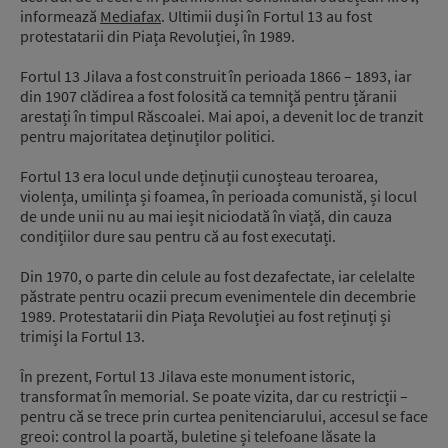
informează
Mediafax
. Ultimii duși în Fortul 13 au fost
protestatarii din Piața Revoluției, în 1989.
Fortul 13 Jilava a fost construit în perioada 1866 – 1893, iar
din 1907 clădirea a fost folosită ca temniţă pentru țăranii
arestați în timpul Răscoalei. Mai apoi, a devenit loc de tranzit
pentru majoritatea deținuților politici.
Fortul 13 era locul unde deținuții cunoșteau teroarea,
violența, umilința și foamea, în perioada comunistă, și locul
de unde unii nu au mai ieșit niciodată în viață, din cauza
condițiilor dure sau pentru că au fost executați.
Din 1970, o parte din celule au fost dezafectate, iar celelalte
păstrate pentru ocazii precum evenimentele din decembrie
1989. Protestatarii din Piața Revoluției au fost reținuți și
trimiși la Fortul 13.
În prezent, Fortul 13 Jilava este monument istoric,
transformat în memorial. Se poate vizita, dar cu restricții –
pentru că se trece prin curtea penitenciarului, accesul se face
greoi: control la poartă, buletine și telefoane lăsate la