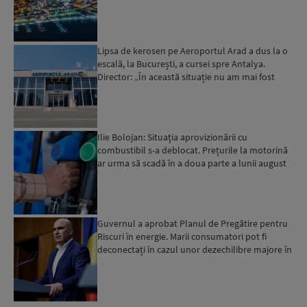
Lipsa de kerosen pe Aeroportul Arad a dus la o
escală, la București, a cursei spre Antalya.
Director: „În această situație nu am mai fost
deloc”...
Ilie Bolojan: Situaţia aprovizionării cu
combustibil s-a deblocat. Prețurile la motorină
ar urma să scadă în a doua parte a lunii august
Guvernul a aprobat Planul de Pregătire pentru
Riscuri în energie. Marii consumatori pot fi
deconectați în cazul unor dezechilibre majore în
sistemul e...