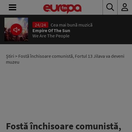
24/24
Cea mai bună muzică
ACASĂ
Empire Of The Sun
We Are The People
ȘTIRI
RADIO
Știri
> Fostă închisoare comunistă, Fortul 13 Jilava va deveni
muzeu
CONCURSURI
PODCAST
ASCULTĂ
LIVE
Fostă închisoare comunistă,