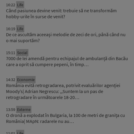
16:22
Life
Când pasiunea devine venit: trebuie să ne transformăm
hobby-urile în surse de venit?
16:19
Life
De ce ascultăm aceeași melodie de zeci de ori, până când nu
o mai suportăm?
15:11
Social
7000 de lei amendă pentru echipajul de ambulanță din Bacău
care a oprit să cumpere pepeni, în timp…
14:32
Economie
România evită retrogradarea, potrivit evaluărilor agenției
Moody’s| Adrian Negrescu: ,,Suntem la un pas de
retrogradare în următoarele 18-20…
13:59
Externe
O dronă a explodat în Bulgaria, la 100 de metri de granița cu
România| MApN: radarele nu au…
11:01
Life