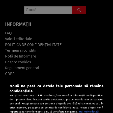
INFORMAŢII
FAQ
Valori editoriale
POLITICA DE CONFIDENŢIALITATE
Termeni şi condiţii
Notă de Informare
Despre cookies
Regulament general
GDPR
Contact
Nouă ne pasă ca datele tale personale să rămână
Descarcă gratuit aplicaţia Europa FM pentru smartphone:
confidențiale
Noi și partenerii noștri
585
stocăm și/sau accesăm informații pe dispozitivul
dvs., precum identificatorii cookie unici pentru prelucrarea datelor cu caracter
personal. Puteți accepta sau gestiona alegerile dvs. făcând clic mai jos sau în
orice moment, pe pagina cu politica de confidențialitate. Aceste alegeri vor fi
raportate partenerilor noștri și nu vă vor afecta navigarea.
Mai multe detalii