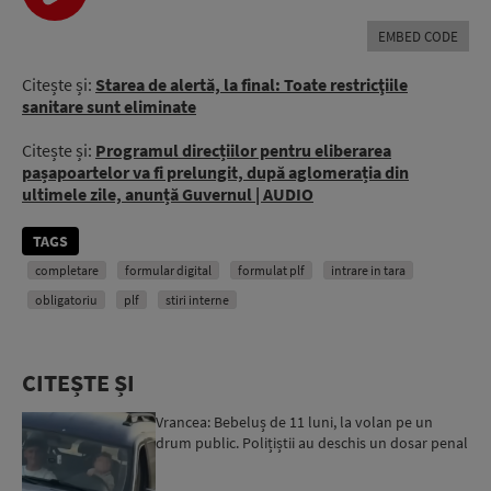
EMBED CODE
Citește și:
Starea de alertă, la final: Toate restricţiile
sanitare sunt eliminate
Citește și:
Programul direcțiilor pentru eliberarea
pașapoartelor va fi prelungit, după aglomerația din
ultimele zile, anunță Guvernul | AUDIO
TAGS
completare
formular digital
formulat plf
intrare in tara
obligatoriu
plf
stiri interne
CITEȘTE ȘI
Vrancea: Bebeluș de 11 luni, la volan pe un
drum public. Polițiștii au deschis un dosar penal