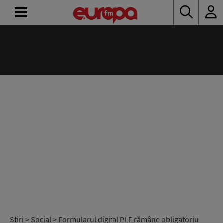
ACASĂ
ȘTIRI
RADIO
CONCURSURI
PODCAST
ASCULTĂ
LIVE
Știri
>
Social
> Formularul digital PLF rămâne obligatoriu