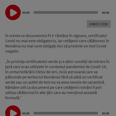
Audio
Player
00:00
00:00
EMBED CODE
În vreme ce documentul PLF rămâne în vigoare, certificatul
Covid nu mai este obligatoriu, iar cetățenii care călătoresc în
România nu mai sunt obligați nici să prezinte un test Covid
negativ:
„În privința certificatului verde și a altor condiții de intrare în
țară care erau utilizate în contextul pandemiei de Covid-19,
în urma hotărârii CNSU de ieri, nicio persoană care va
pătrunde pe teritoriul României fără să aibă un certificat
verde sau un astfel de test nu va avea nevoie de carantină.
Rămâne util ca document pe care cetățenii români îl pot
utiliza călătorind în alte țări care au menținut această
formulă.”
Audio
Player
00:00
00:00