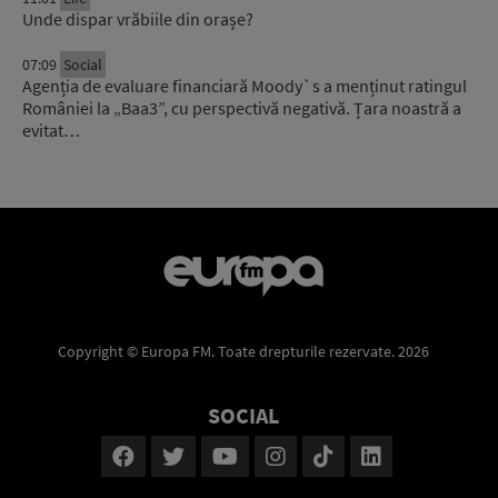
Unde dispar vrăbiile din orașe?
07:09
Social
Agenția de evaluare financiară Moody`s a menținut ratingul
României la „Baa3”, cu perspectivă negativă. Țara noastră a
evitat…
Copyright © Europa FM. Toate drepturile rezervate. 2026
SOCIAL