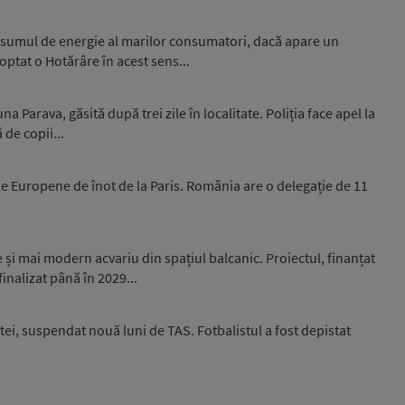
nsumul de energie al marilor consumatori, dacă apare un
optat o Hotărâre în acest sens...
 Parava, găsită după trei zile în localitate. Poliția face apel la
 de copii...
e Europene de înot de la Paris. România are o delegație de 11
și mai modern acvariu din spațiul balcanic. Proiectul, finanțat
inalizat până în 2029...
ei, suspendat nouă luni de TAS. Fotbalistul a fost depistat