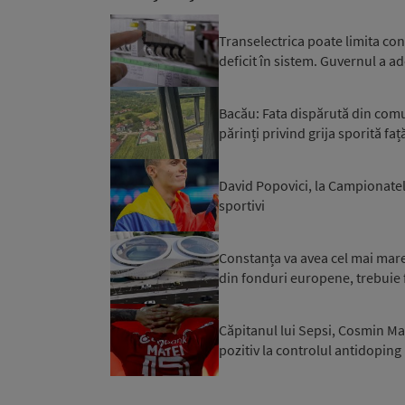
Transelectrica poate limita co
deficit în sistem. Guvernul a ad
Bacău: Fata dispărută din comuna
părinți privind grija sporită față
David Popovici, la Campionatel
sportivi
Constanța va avea cel mai mare 
din fonduri europene, trebuie f
Căpitanul lui Sepsi, Cosmin Mat
pozitiv la controlul antidoping