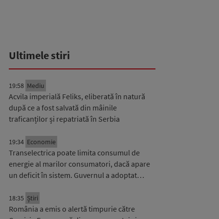
Ultimele stiri
19:58
Mediu
Acvila imperială Feliks, eliberată în natură
după ce a fost salvată din mâinile
traficanților și repatriată în Serbia
19:34
Economie
Transelectrica poate limita consumul de
energie al marilor consumatori, dacă apare
un deficit în sistem. Guvernul a adoptat…
18:35
Știri
România a emis o alertă timpurie către