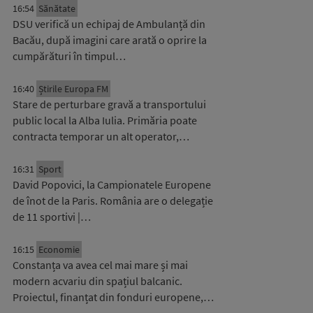
16:54
Sănătate
DSU verifică un echipaj de Ambulanță din
Bacău, după imagini care arată o oprire la
cumpărături în timpul…
16:40
Știrile Europa FM
Stare de perturbare gravă a transportului
public local la Alba Iulia. Primăria poate
contracta temporar un alt operator,…
16:31
Sport
David Popovici, la Campionatele Europene
de înot de la Paris. România are o delegație
de 11 sportivi |…
16:15
Economie
Constanța va avea cel mai mare și mai
modern acvariu din spațiul balcanic.
Proiectul, finanțat din fonduri europene,…