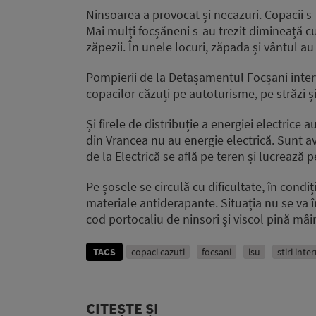
Ninsoarea a provocat și necazuri. Copacii s-
Mai mulți focșăneni s-au trezit dimineață c
zăpezii. În unele locuri, zăpada și vântul a
Pompierii de la Detașamentul Focșani interv
copacilor căzuți pe autoturisme, pe străzi și
Și firele de distribuție a energiei electrice 
din Vrancea nu au energie electrică. Sunt av
de la Electrică se află pe teren și lucrează 
Pe șosele se circulă cu dificultate, în condiți
materiale antiderapante. Situația nu se va
cod portocaliu de ninsori și viscol pină mâ
TAGS
copaci cazuti
focsani
isu
stiri inte
CITEȘTE ȘI