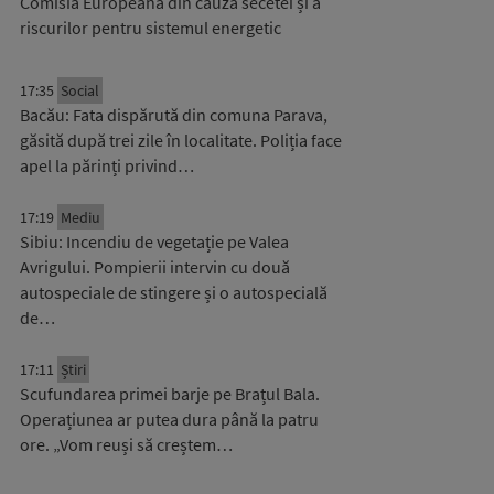
Comisia Europeană din cauza secetei și a
riscurilor pentru sistemul energetic
17:35
Social
Bacău: Fata dispărută din comuna Parava,
găsită după trei zile în localitate. Poliția face
apel la părinți privind…
17:19
Mediu
Sibiu: Incendiu de vegetație pe Valea
Avrigului. Pompierii intervin cu două
autospeciale de stingere și o autospecială
de…
17:11
Știri
Scufundarea primei barje pe Brațul Bala.
Operațiunea ar putea dura până la patru
ore. „Vom reuși să creștem…