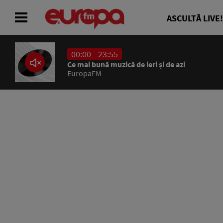
ASCULTĂ LIVE!
00:00 - 23:55
ACASĂ
Ce mai bună muzică de ieri și de azi
EuropaFM
ȘTIRI
RADIO
CONCURSURI
PODCAST
ASCULTĂ LIVE