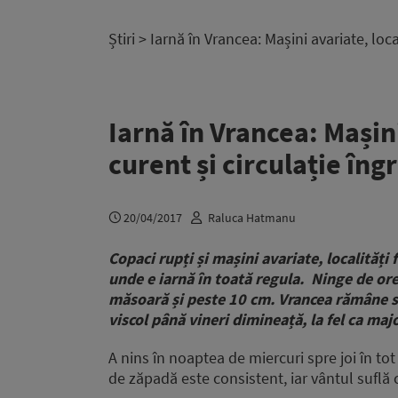
Știri
> Iarnă în Vrancea: Mașini avariate, loca
Iarnă în Vrancea: Mașini
curent și circulație în
20/04/2017
Raluca Hatmanu
Copaci rupți și mașini avariate, localități 
unde e iarnă în toată regula. Ninge de or
măsoară și peste 10 cm. Vrancea rămâne s
viscol până vineri dimineață, la fel ca ma
A nins în noaptea de miercuri spre joi în tot
de zăpadă este consistent, iar vântul suflă 