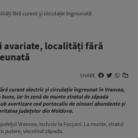
lități fără curent și circulație îngreunată
 avariate, localități fără
greunată
SHARE
fără curent electric și circulație îngreunat în Vrancea,
e bune, iar în zonă de munte stratul de zăpada
ub avertizare cod portocaliu de ninsori abundente și
joritatea județelor din Moldova.
 județul Vrancea, inclusiv la Focșani. La munte, stratul
cu putere, viscolind zăpada.