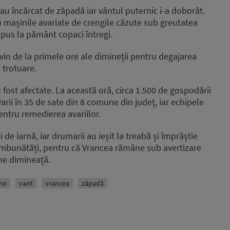
au încărcat de zăpadă iar vântul puternic i-a doborât.
u mașinile avariate de crengile căzute sub greutatea
u pus la pământ copaci întregi.
in de la primele ore ale dimineții pentru degajarea
 trotuare.
au fost afectate. La această oră, circa 1.500 de gospodării
arii în 35 de sate din 8 comune din județ, iar echipele
pentru remedierea avariilor.
i de iarnă, iar drumarii au ieșit la treabă și împrăștie
 îmbunătăți, pentru că Vrancea rămâne sub avertizare
ine dimineață.
rne
vant
vrancea
zăpadă