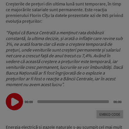
Creșterile de prețuri din ultima lună sunt temporare, în timp
ce majorările salariale sunt permanente. Este reacția
premierului Florin Cîțu la datele prezentate azi de INS privind
evoluția prețurilor:
”Faptul că Banca Centrală a menținut rata dobânzii
constantă, la ultima decizie, și arată o inflație care revine sub
3%, ne arată foarte clar că este o creștere temporară de
prețuri, unde veniturile sunt creșteri permanente și salariul
net care a crescut față de anul trecut cu 7,4%. Având în
vedere că această creștere a prețurilor este temporară, iar
veniturile cresc permanent, lucrurile se vor îmbunătăți. Dacă
Banca Națională ar fi fost îngrijorată de o explozie a
prețurilor ar fi fost o reacție a Băncii Centrale, iar în acest
moment nu avem acest lucru”.
Audio
Player
00:00
00:00
EMBED CODE
Energia electrică si gazele naturale s-au scumpit cel mai mult