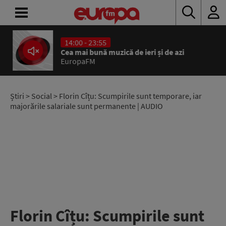
14:00 - 23:55
ACASĂ
Cea mai bună muzică de ieri și de azi
EuropaFM
ȘTIRI
RADIO
Știri
>
Social
> Florin Cîțu: Scumpirile sunt temporare, iar
majorările salariale sunt permanente | AUDIO
CONCURSURI
PODCAST
ASCULTĂ
LIVE
Florin Cîțu: Scumpirile sunt