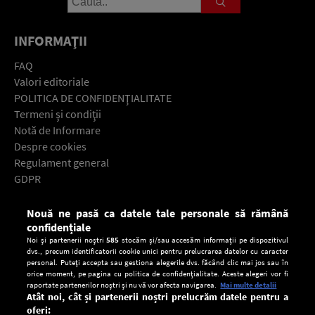
INFORMAŢII
FAQ
Valori editoriale
POLITICA DE CONFIDENŢIALITATE
Termeni şi condiţii
Notă de Informare
Despre cookies
Regulament general
GDPR
Contact
Nouă ne pasă ca datele tale personale să rămână
Descarcă gratuit aplicaţia Europa FM pentru smartphone:
confidențiale
Noi și partenerii noștri
585
stocăm și/sau accesăm informații pe dispozitivul
dvs., precum identificatorii cookie unici pentru prelucrarea datelor cu caracter
personal. Puteți accepta sau gestiona alegerile dvs. făcând clic mai jos sau în
orice moment, pe pagina cu politica de confidențialitate. Aceste alegeri vor fi
raportate partenerilor noștri și nu vă vor afecta navigarea.
Mai multe detalii
Atât noi, cât și partenerii noștri prelucrăm datele pentru a
oferi: