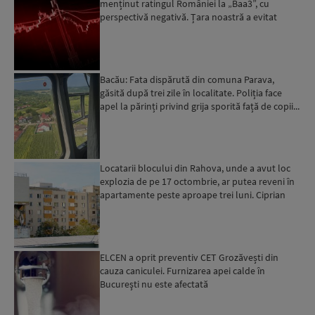
menținut ratingul României la „Baa3”, cu
perspectivă negativă. Țara noastră a evitat
momentan retrogradarea...
Bacău: Fata dispărută din comuna Parava,
găsită după trei zile în localitate. Poliția face
apel la părinți privind grija sporită față de copii...
Locatarii blocului din Rahova, unde a avut loc
explozia de pe 17 octombrie, ar putea reveni în
apartamente peste aproape trei luni. Ciprian
Ciucu: Vor...
ELCEN a oprit preventiv CET Grozăvești din
cauza caniculei. Furnizarea apei calde în
Bucureşti nu este afectată