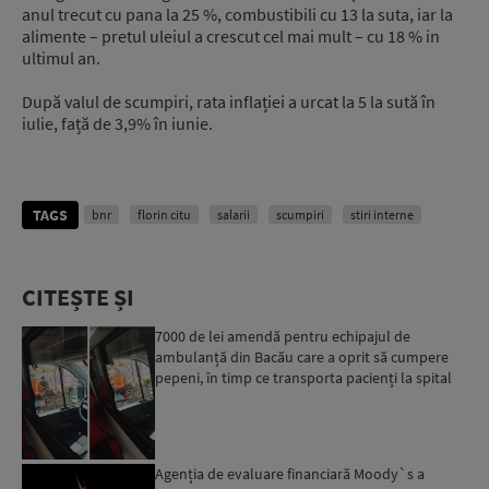
anul trecut cu pana la 25 %, combustibili cu 13 la suta, iar la
alimente – pretul uleiul a crescut cel mai mult – cu 18 % in
ultimul an.
După valul de scumpiri, rata inflației a urcat la 5 la sută în
iulie, față de 3,9% în iunie.
TAGS
bnr
florin citu
salarii
scumpiri
stiri interne
CITEȘTE ȘI
7000 de lei amendă pentru echipajul de
ambulanță din Bacău care a oprit să cumpere
pepeni, în timp ce transporta pacienți la spital
Agenția de evaluare financiară Moody`s a