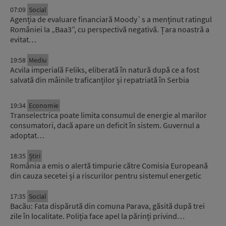
07:09
Social
Agenția de evaluare financiară Moody`s a menținut ratingul
României la „Baa3”, cu perspectivă negativă. Țara noastră a
evitat…
19:58
Mediu
Acvila imperială Feliks, eliberată în natură după ce a fost
salvată din mâinile traficanților și repatriată în Serbia
19:34
Economie
Transelectrica poate limita consumul de energie al marilor
consumatori, dacă apare un deficit în sistem. Guvernul a
adoptat…
18:35
Știri
România a emis o alertă timpurie către Comisia Europeană
din cauza secetei și a riscurilor pentru sistemul energetic
17:35
Social
Bacău: Fata dispărută din comuna Parava, găsită după trei
zile în localitate. Poliția face apel la părinți privind…