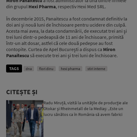
Miron Panaitescu
a fost administrator la una dintre firmele
din grupul
Hexi Pharma
, respectiv Hexi Med SRL.
În decembrie 2015, Panaitescu a fost condamnat definitiv la
doi ani şi nouă luni de închisoare pentru ucidere din culpă.
Acesta mai avea, la data condamnării, de executat trei ani şi
trei luni dintr-o pedeapsă de 11 ani de închisoare, primită
într-un alt dosar, astfel că cele două pedepse au fost
contopite. Curtea de Apel Bucureşti a dispus ca
Miron
Panaitescu
să execute trei ani şi trei luni de închisoare.
TAGS
dna
flori dinu
hexi pharma
stiri interne
CITEȘTE ȘI
Radu Miruță, vizită la unităţile de producţie ale
Otokar şi Rheinmetall de la Mediaș: „Este un
lucru sănătos ca în România să avem fabrici
care să pro...