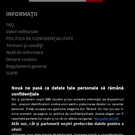
INFORMAŢII
FAQ
Valori editoriale
POLITICA DE CONFIDENŢIALITATE
Termeni şi condiţii
Notă de Informare
Despre cookies
Regulament general
GDPR
Contact
Nouă ne pasă ca datele tale personale să rămână
Descarcă gratuit aplicaţia Europa FM pentru smartphone:
confidențiale
Noi și partenerii noștri
585
stocăm și/sau accesăm informații pe dispozitivul
dvs., precum identificatorii cookie unici pentru prelucrarea datelor cu caracter
personal. Puteți accepta sau gestiona alegerile dvs. făcând clic mai jos sau în
orice moment, pe pagina cu politica de confidențialitate. Aceste alegeri vor fi
raportate partenerilor noștri și nu vă vor afecta navigarea.
Mai multe detalii
Atât noi, cât și partenerii noștri prelucrăm datele pentru a
oferi:
Utilizarea unor date precise de geolocație. Scanarea activă a caracteristicilor