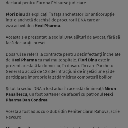
declarat pentru Europa FM surse judiciare.
Flori Dinu
dă explicații în fața anchetatorilor anticorupție
într-o anchetă deschisă de procurorii DNA care ar
viza activitatea
Hexi Pharma
.
Aceasta s-a prezentat la sediul DNA alături de avocat, fără să
facă declarații presei.
Dosarul se referă la contracte pentru dezinfectanţi încheiate
de
Hexi Pharma
cu mai multe spitale.
Flori Dinu
este în
prezent arestată la domiciliu, în dosarul în care Parchetul
General o acuză de 128 de infracţiuni de înşelăciune şi de
participare improprie la zădărnicirea combaterii bolilor.
Și tot la sediul DNA a fost adus în această dimineață
Miron
Panaitescu
, un fost partener de afaceri cu patronul
Hexi
Pharma
Dan Condrea
.
Acesta a fost adus cu o dubă din Penitenciarul Rahova, scrie
News.ro.