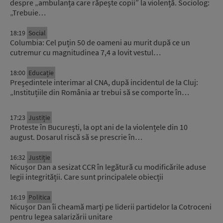
despre „ambulanța care răpește copii” la violență. Sociolog:
„Trebuie…
18:19
Social
Columbia: Cel puțin 50 de oameni au murit după ce un
cutremur cu magnitudinea 7,4 a lovit vestul…
18:00
Educație
Președintele interimar al CNA, după incidentul de la Cluj:
„Instituțiile din România ar trebui să se comporte în…
17:23
Justiție
Proteste în București, la opt ani de la violențele din 10
august. Dosarul riscă să se prescrie în…
16:32
Justiție
Nicușor Dan a sesizat CCR în legătură cu modificările aduse
legii integrității. Care sunt principalele obiecții
16:19
Politica
Nicușor Dan îi cheamă marți pe liderii partidelor la Cotroceni
pentru legea salarizării unitare