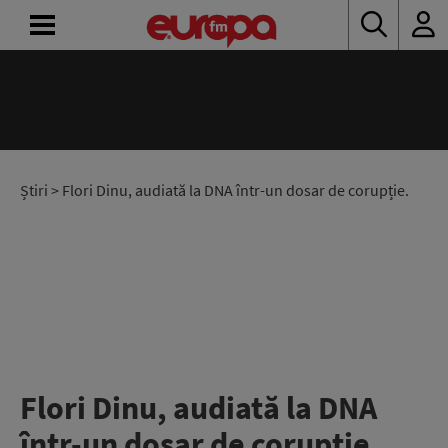
ACASĂ
ȘTIRI
RADIO
Știri
> Flori Dinu, audiată la DNA într-un dosar de corupție.
CONCURSURI
PODCAST
ASCULTĂ
LIVE
Flori Dinu, audiată la DNA
într-un dosar de corupție.