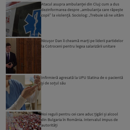
Atacul asupra ambulanței din Cluj: cum a dus
dezinformarea despre „ambulanța care răpește
copii” la violență. Sociolog: „Trebuie să ne uităm
cu îngrij...
Nicușor Dan îi cheamă marți pe liderii partidelor
la Cotroceni pentru legea salarizării unitare
Infirmieră agresată la UPU Slatina de o pacientă
și de soțul său
Noi reguli pentru cei care aduc țigări și alcool
din Bulgaria în România. Intervalul impus de
autorități