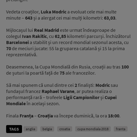
Vedeta croaților,
Luka Modric
a evoluat cele mai multe
minute –
643
și a alergat cei mai mulți kilometri:
63,03
.
Mijlocașul lui
Real Madrid
este urmat îndeaproape de
colegul
Ivan Rakitic
, cu
62,85
kilometri parcurși. Închizătorul
Barcelonei
a stabilit și un record mondial sezonul acesta, cu
70
de meciuri jucate: 55 la gruparea catalană și 15 la prima
reprezentativă.
Deasemenea, la Cupa Mondială din Rusia, croații au tras
100
de șuturi la poartă față de
75
ale francezilor.
Să mai spunem că unul dintre cei
2
finaliști:
Modric
sau
fundașul francez
Raphael Varane
, ar putea realiza o
performanță rară – trofeele
Ligii Campionilor
și
Cupei
Mondiale
în același sezon.
Finala
Franța
–
Croația
va începe duminică, la ora
18:00
.
TAGS
anglia
belgia
croatia
cupa mondiala 2018
franta