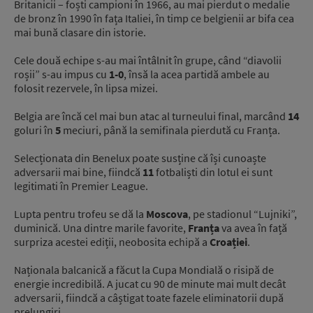
Britanicii – foști campioni în 1966, au mai pierdut o medalie
de bronz în 1990 în fața Italiei, în timp ce belgienii ar bifa cea
mai bună clasare din istorie.
Cele două echipe s-au mai întâlnit în grupe, când “diavolii
roșii” s-au impus cu
1-0
, însă la acea partidă ambele au
folosit rezervele, în lipsa mizei.
Belgia are încă cel mai bun atac al turneului final, marcând
14
goluri în
5
meciuri, până la semifinala pierdută cu Franța.
Selecționata din Benelux poate susține că își cunoaște
adversarii mai bine, fiindcă
11
fotbaliști din lotul ei sunt
legitimati în Premier League.
Lupta pentru trofeu se dă la
Moscova
, pe stadionul “Lujniki”,
duminică. Una dintre marile favorite,
Franța
va avea în față
surpriza acestei ediții, neobosita echipă a
Croației
.
Naționala balcanică a făcut la Cupa Mondială o risipă de
energie incredibilă. A jucat cu 90 de minute mai mult decât
adversarii, fiindcă a câștigat toate fazele eliminatorii după
prelungiri.