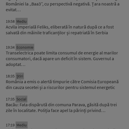
României la „Baa3”, cu perspectivă negativă. Țara noastră a
evitat…
19:58
Mediu
Acvila imperială Feliks, eliberată în natură după ce a fost
salvată din mâinile traficanților și repatriată în Serbia
19:34
Economie
Transelectrica poate limita consumul de energie al marilor
consumatori, dacă apare un deficit în sistem. Guvernul a
adoptat…
18:35
Știri
România a emis o alertă timpurie către Comisia Europeană
din cauza secetei și a riscurilor pentru sistemul energetic
17:35
Social
Bacău: Fata dispărută din comuna Parava, găsită după trei
zile în localitate. Poliția face apel la părinți privind…
17:19
Mediu