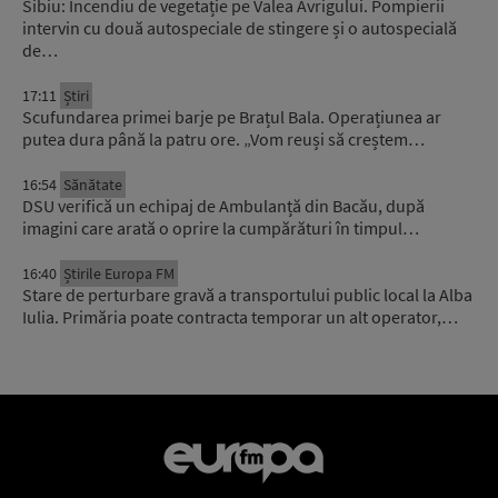
Sibiu: Incendiu de vegetație pe Valea Avrigului. Pompierii
intervin cu două autospeciale de stingere și o autospecială
de…
17:11
Știri
Scufundarea primei barje pe Brațul Bala. Operațiunea ar
putea dura până la patru ore. „Vom reuși să creștem…
16:54
Sănătate
DSU verifică un echipaj de Ambulanță din Bacău, după
imagini care arată o oprire la cumpărături în timpul…
16:40
Știrile Europa FM
Stare de perturbare gravă a transportului public local la Alba
Iulia. Primăria poate contracta temporar un alt operator,…