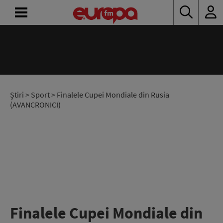
ACASĂ
ȘTIRI
RADIO
Știri
>
Sport
> Finalele Cupei Mondiale din Rusia
(AVANCRONICI)
CONCURSURI
PODCAST
ASCULTĂ
LIVE
Finalele Cupei Mondiale din