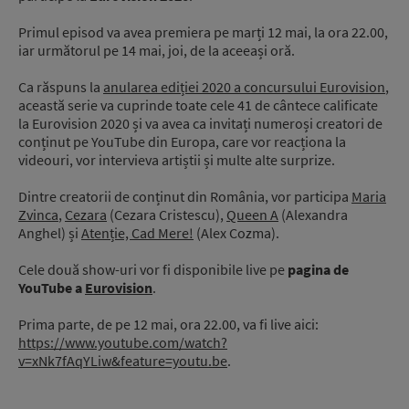
Primul episod va avea premiera pe marți 12 mai, la ora 22.00,
iar următorul pe 14 mai, joi, de la aceeași oră.
Ca răspuns la
anularea ediției 2020 a concursului Eurovision
,
această serie va cuprinde toate cele 41 de cântece calificate
la Eurovision 2020 și va avea ca invitați numeroși creatori de
conținut pe YouTube din Europa, care vor reacționa la
videouri, vor intervieva artiștii și multe alte surprize.
Dintre creatorii de conținut din România, vor participa
Maria
Zvinca
,
Cezara
(Cezara Cristescu),
Queen A
(Alexandra
Anghel) și
Atenție, Cad Mere!
(Alex Cozma).
Cele două show-uri vor fi disponibile live pe
pagina de
YouTube a
Eurovision
.
Prima parte, de pe 12 mai, ora 22.00, va fi live aici:
https://www.youtube.com/watch?
v=xNk7fAqYLiw&feature=youtu.be
.