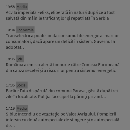
19:58
Mediu
Acvila imperială Feliks, eliberată în natură după ce a fost
salvată din mâinile traficanților și repatriată în Serbia
19:34
Economie
Transelectrica poate limita consumul de energie al marilor
consumatori, dacă apare un deficit în sistem. Guvernul a
adoptat…
18:35
Știri
România a emis o alertă timpurie către Comisia Europeană
din cauza secetei și a riscurilor pentru sistemul energetic
17:35
Social
Bacău: Fata dispărută din comuna Parava, găsită după trei
zile în localitate. Poliția face apel la părinți privind…
17:19
Mediu
Sibiu: Incendiu de vegetație pe Valea Avrigului. Pompierii
intervin cu două autospeciale de stingere și o autospecială
de…