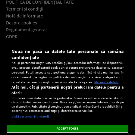
POLITICA DE CONFIDENŢIALITATE
Termeni şi condiţii
Notă de Informare
Despre cookies
Regulament general
GDPR
Contact
Nouă ne pasă ca datele tale personale să rămână
Descarcă gratuit aplicaţia Europa FM pentru smartphone:
confidențiale
Noi și partenerii noștri
585
stocăm și/sau accesăm informații pe dispozitivul
dvs., precum identificatorii cookie unici pentru prelucrarea datelor cu caracter
personal. Puteți accepta sau gestiona alegerile dvs. făcând clic mai jos sau în
orice moment, pe pagina cu politica de confidențialitate. Aceste alegeri vor fi
raportate partenerilor noștri și nu vă vor afecta navigarea.
Mai multe detalii
Atât noi, cât și partenerii noștri prelucrăm datele pentru a
oferi:
Utilizarea unor date precise de geolocație. Scanarea activă a caracteristicilor
dispozitivului pentru identificare. Stocarea și/sau accesarea informațiilor de pe
un dispozitiv. Publicitate și conținut personalizat, măsurători ale publicității și
de conținut, cercetarea audienței și dezvoltarea serviciilor.
Setări:
Listă parteneri (furnizori)
Ascultă Europa FM în aplicație
Dark
×
Instalează
Radio live, podcasturi, știri și alerte
ACCEPT TOATE
Mode
importante.