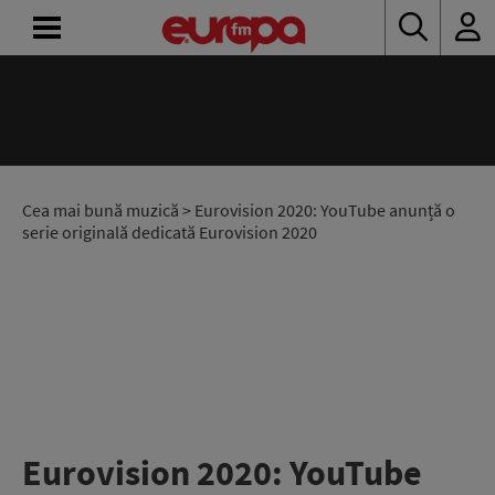
ACASĂ
ȘTIRI
RADIO
Cea mai bună muzică
> Eurovision 2020: YouTube anunță o
serie originală dedicată Eurovision 2020
CONCURSURI
PODCAST
ASCULTĂ
LIVE
Eurovision 2020: YouTube