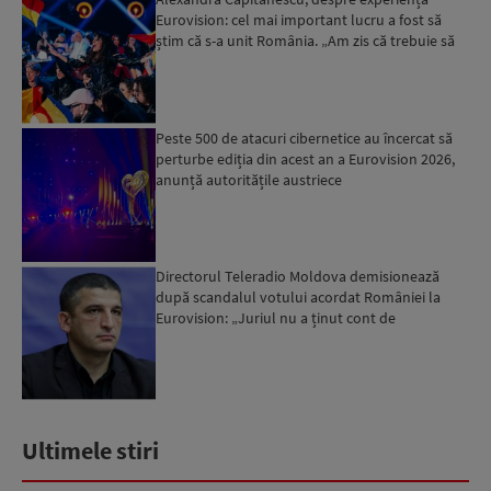
Eurovision: cel mai important lucru a fost să
știm că s-a unit România. „Am zis că trebuie să
ne bucurăm”...
Peste 500 de atacuri cibernetice au încercat să
perturbe ediția din acest an a Eurovision 2026,
anunță autoritățile austriece
Directorul Teleradio Moldova demisionează
după scandalul votului acordat României la
Eurovision: „Juriul nu a ținut cont de
sensibilitățile care exist...
Ultimele stiri