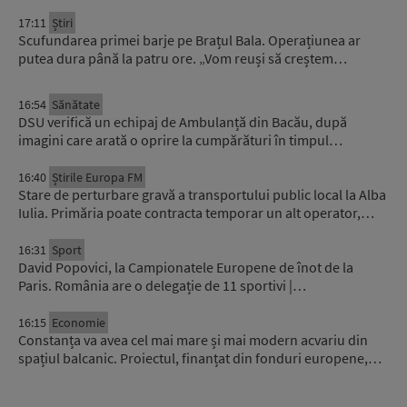
17:11
Știri
Scufundarea primei barje pe Brațul Bala. Operațiunea ar
putea dura până la patru ore. „Vom reuși să creștem…
16:54
Sănătate
DSU verifică un echipaj de Ambulanță din Bacău, după
imagini care arată o oprire la cumpărături în timpul…
16:40
Știrile Europa FM
Stare de perturbare gravă a transportului public local la Alba
Iulia. Primăria poate contracta temporar un alt operator,…
16:31
Sport
David Popovici, la Campionatele Europene de înot de la
Paris. România are o delegație de 11 sportivi |…
16:15
Economie
Constanța va avea cel mai mare și mai modern acvariu din
spațiul balcanic. Proiectul, finanțat din fonduri europene,…