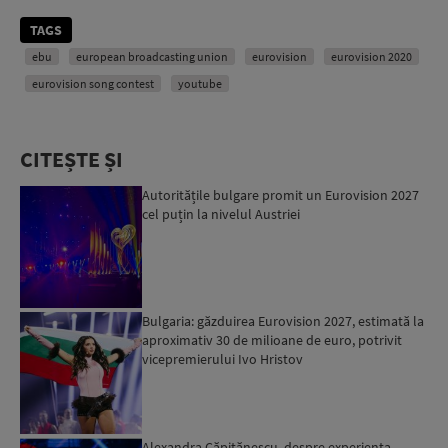
TAGS
ebu
european broadcasting union
eurovision
eurovision 2020
eurovision song contest
youtube
CITEȘTE ȘI
Autoritățile bulgare promit un Eurovision 2027
cel puțin la nivelul Austriei
Bulgaria: găzduirea Eurovision 2027, estimată la
aproximativ 30 de milioane de euro, potrivit
vicepremierului Ivo Hristov
Alexandra Căpitănescu, despre experiența