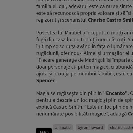
familia ei, dar, adevărul este că nu se simte
este să recunoască propria valoare și să își 
regizorul și scenaristul
Charise Castro Smi
Povestea lui Mirabel a început cu mulți ani î
fugă din casa lor cu tripleții nou-născuți. 
în timp ce se ruga având în față o lumânar
rugăciunii, oferindu-i Almei și urmașilor ei
“Fiecare generație de Madrigali își împarte
doar personaje cu puteri magice, ci abundă î
ajuta și proteja pe membrii familiei, este e
Spencer
.
Magia se regăsește din plin în
”Encanto”
. 
pentru a descrie un loc magic și plin de spir
explică Castro Smith. “Este un loc plin de 
nenumărate posibilități magice”, adaugă
Ca
animatie
byron howard
charise cast
TAGS