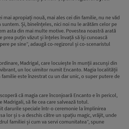
i mai apropiați nouă, mai ales cei din familie, nu ne văd
suntem. Și, bineînțeles, nici noi nu le arătăm celor pe
acem asta din mai multe motive. Povestea noastră arată
 prea puțin văzut și înțeles învață să își cunoască
copere pe sine”, adaugă co-regizorul și co-scenaristul
ordinare, Madrigal, care locuiește în munții ascunși din
vibrant, un loc uimitor numit Encanto. Magia localității
n familie este înzestrat cu un dar unic, o super putere de
scoperă că magia care înconjoară Encanto e în pericol,
Madrigali, să fie cea care salvează totul.
mit darurile speciale într-o ceremonie la împlinirea
asa lor și s-a deschis către un spațiu magic, vrăjit, unde
 cadrul familiei și cum va servi comunitatea”, spune