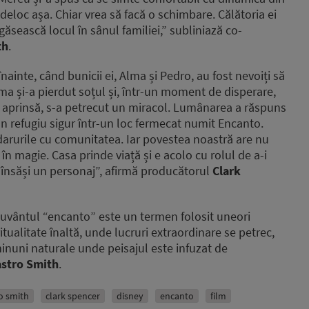
 deloc așa. Chiar vrea să facă o schimbare. Călătoria ei
găsească locul în sânul familiei,” subliniază co-
th
.
nainte, când bunicii ei, Alma și Pedro, au fost nevoiți să
Alma și-a pierdut soțul și, într-un moment de disperare,
e aprinsă, s-a petrecut un miracol. Lumânarea a răspuns
 un refugiu sigur într-un loc fermecat numit Encanto.
 darurile cu comunitatea. Iar povestea noastră are nu
n magie. Casa prinde viață și e acolo cu rolul de a-i
a însăși un personaj”, afirmă producătorul
Clark
Cuvântul “encanto” este un termen folosit uneori
itualitate înaltă, unde lucruri extraordinare se petrec,
minuni naturale unde peisajul este infuzat de
stro Smith
.
ro smith
clark spencer
disney
encanto
film