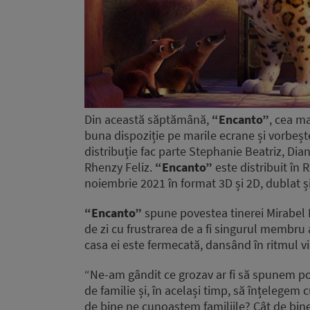
Din această săptămână,
“Encanto”
, cea m
buna dispoziție pe marile ecrane și vorbește
distribuție fac parte Stephanie Beatriz, Di
Rhenzy Feliz.
“Encanto”
este distribuit în
noiembrie 2021 în format 3D și 2D, dublat și
“Encanto”
spune povestea tinerei Mirabel M
de zi cu frustrarea de a fi singurul membru 
casa ei este fermecată, dansând în ritmul vieț
“Ne-am gândit ce grozav ar fi să spunem po
de familie și, în același timp, să înțelege
de bine ne cunoaștem familiile? Cât de bine