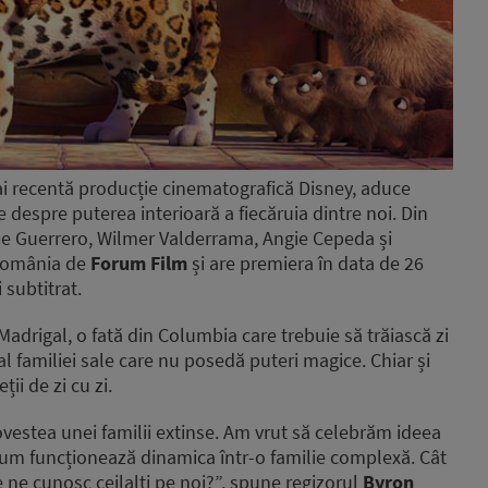
ai recentă producție cinematografică Disney, aduce
 despre puterea interioară a fiecăruia dintre noi. Din
ane Guerrero, Wilmer Valderrama, Angie Cepeda și
 România de
Forum Film
și are premiera în data de 26
 subtitrat.
adrigal, o fată din Columbia care trebuie să trăiască zi
al familiei sale care nu posedă puteri magice. Chiar și
ii de zi cu zi.
vestea unei familii extinse. Am vrut să celebrăm ideea
m cum funcționează dinamica într-o familie complexă. Cât
 ne cunosc ceilalți pe noi?”, spune regizorul
Byron