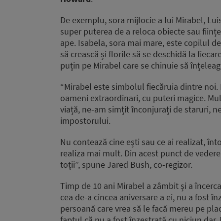
De exemplu, sora mijlocie a lui Mirabel, Luis
super puterea de a reloca obiecte sau ființ
ape. Isabela, sora mai mare, este copilul de 
să crească și florile să se deschidă la fiecare
puțin pe Mirabel care se chinuie să înțelea
“Mirabel este simbolul fiecăruia dintre noi.
oameni extraordinari, cu puteri magice. Mulț
viață, ne-am simțit înconjurați de staruri, 
impostorului.
Nu contează cine ești sau ce ai realizat, în
realiza mai mult. Din acest punct de veder
toții”, spune Jared Bush, co-regizor.
Timp de 10 ani Mirabel a zâmbit și a încerc
cea de-a cincea aniversare a ei, nu a fost î
persoană care vrea să le facă mereu pe pla
faptul că nu a fost înzestrată cu niciun dar