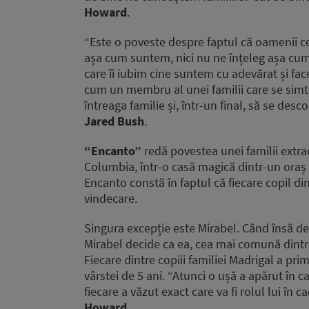
Howard
.
“Este o poveste despre faptul că oamenii ce
așa cum suntem, nici nu ne înțeleg așa cum 
care îi iubim cine suntem cu adevărat și f
cum un membru al unei familii care se simte
întreaga familie și, într-un final, să se des
Jared Bush
.
“Encanto”
redă povestea unei familii extra
Columbia, într-o casă magică dintr-un oraș 
Encanto constă în faptul că fiecare copil di
vindecare.
Singura excepție este Mirabel. Când însă de
Mirabel decide ca ea, cea mai comună dintre 
Fiecare dintre copiii familiei Madrigal a pri
vârstei de 5 ani. “Atunci o ușă a apărut în c
fiecare a văzut exact care va fi rolul lui în
Howard
.