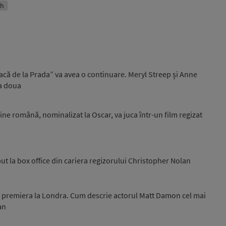
sh
acă de la Prada” va avea o continuare. Meryl Streep și Anne
 a doua
ine română, nominalizat la Oscar, va juca într-un film regizat
t la box office din cariera regizorului Christopher Nolan
 premiera la Londra. Cum descrie actorul Matt Damon cel mai
an