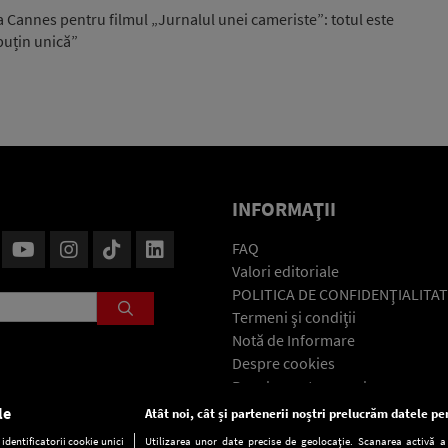
a Cannes pentru filmul „Jurnalul unei cameriste”: totul este
 puțin unică”
INFORMAŢII
FAQ
Valori editoriale
POLITICA DE CONFIDENŢIALITAT
Termeni şi condiţii
Notă de Informare
Despre cookies
Regulament general
GDPR
le
Atât noi, cât și partenerii noștri prelucrăm datele pen
Contact
dentificatorii cookie unici
Utilizarea unor date precise de geolocație. Scanarea activă a c