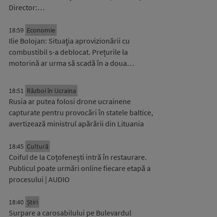
Director:…
18:59
Economie
Ilie Bolojan: Situaţia aprovizionării cu
combustibil s-a deblocat. Prețurile la
motorină ar urma să scadă în a doua…
18:51
Război în Ucraina
Rusia ar putea folosi drone ucrainene
capturate pentru provocări în statele baltice,
avertizează ministrul apărării din Lituania
18:45
Cultură
Coiful de la Coțofenești intră în restaurare.
Publicul poate urmări online fiecare etapă a
procesului | AUDIO
18:40
Știri
Surpare a carosabilului pe Bulevardul