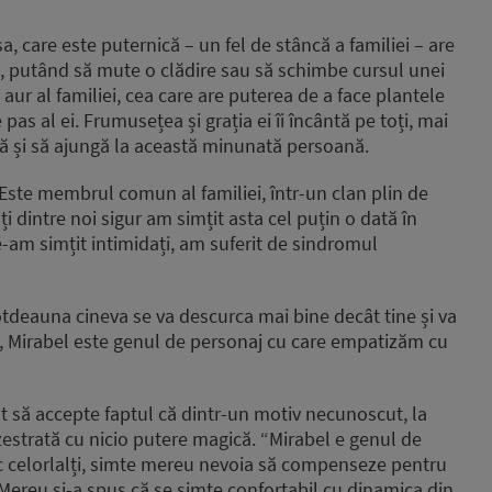
a, care este puternică – un fel de stâncă a familiei – are
e, putând să mute o clădire sau să schimbe cursul unei
aur al familiei, cea care are puterea de a face plantele
 pas al ei. Frumusețea și grația ei îi încântă pe toți, mai
gă și să ajungă la această minunată persoană.
 Este membrul comun al familiei, într-un clan plin de
i dintre noi sigur am simțit asta cel puțin o dată în
ne-am simțit intimidați, am suferit de sindromul
totdeauna cineva se va descurca mai bine decât tine și va
e, Mirabel este genul de personaj cu care empatizăm cu
at să accepte faptul că dintr-un motiv necunoscut, la
nzestrată cu nicio putere magică. “Mirabel e genul de
c celorlalți, simte mereu nevoia să compenseze pentru
. Mereu și-a spus că se simte confortabil cu dinamica din