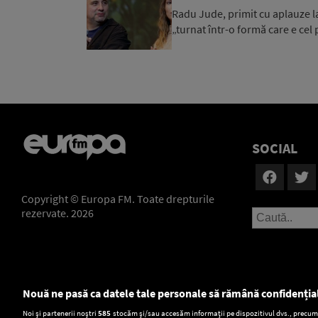
Radu Jude, primit cu aplauze l
„turnat într-o formă care e cel
SOCIAL
Copyright © Europa FM. Toate drepturile
rezervate. 2026
Nouă ne pasă ca datele tale personale să rămână confidenția
Setări:
Noi și partenerii noștri
585
stocăm și/sau accesăm informații pe dispozitivul dvs., precum i