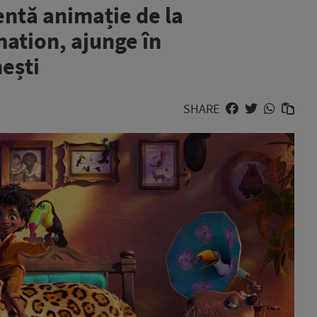
entă animație de la
mation, ajunge în
ești
SHARE