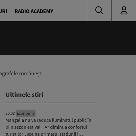
URI
RADIO ACADEMY
tografele românești
Ultimele stiri
20:03
Economie
Mangalia nu va reduce iluminatul public în
plin sezon estival. „Ar diminua confortul
turiștilor”, spune primarul stațiunii |…