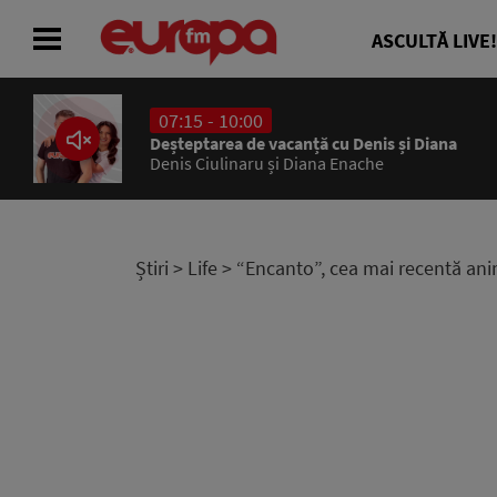
ASCULTĂ LIVE!
07:15 - 10:00
ACASĂ
Deșteptarea de vacanță cu Denis și Diana
Denis Ciulinaru și Diana Enache
ȘTIRI
RADIO
Știri
>
Life
> “Encanto”, cea mai recentă ani
CONCURSURI
PODCAST
ASCULTĂ LIVE