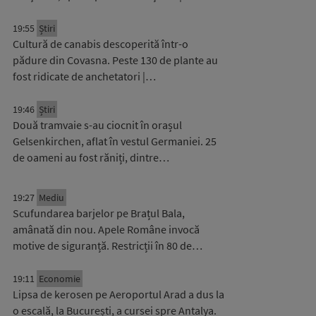
19:55
Știri
Cultură de canabis descoperită într-o
pădure din Covasna. Peste 130 de plante au
fost ridicate de anchetatori |…
19:46
Știri
Două tramvaie s-au ciocnit în orașul
Gelsenkirchen, aflat în vestul Germaniei. 25
de oameni au fost răniți, dintre…
19:27
Mediu
Scufundarea barjelor pe Brațul Bala,
amânată din nou. Apele Române invocă
motive de siguranță. Restricții în 80 de…
19:11
Economie
Lipsa de kerosen pe Aeroportul Arad a dus la
o escală, la București, a cursei spre Antalya.