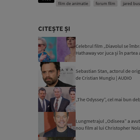
film de animatie
forum film
jared bu
CITEȘTE ȘI
Celebrul film „Diavolul se îmbr
Hathaway vor juca și în partea
Sebastian Stan, actorul de orig
de Cristian Mungiu | AUDIO
„The Odyssey”, cel mai bun debu
Lungmetrajul „Odiseea” a avut
nou film al lui Christopher Nol