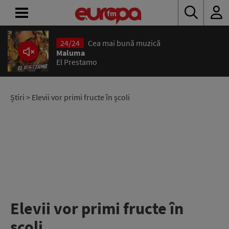
24/24
Cea mai bună muzică
ACASĂ
Maluma
El Prestamo
ȘTIRI
RADIO
Știri
> Elevii vor primi fructe în școli
CONCURSURI
PODCAST
ASCULTĂ
LIVE
Elevii vor primi fructe în
școli