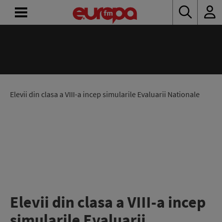
ACASĂ
ȘTIRI
RADIO
Elevii din clasa a VIII-a incep simularile Evaluarii Nationale
CONCURSURI
PODCAST
ASCULTĂ
LIVE
Elevii din clasa a VIII-a incep
simularile Evaluarii