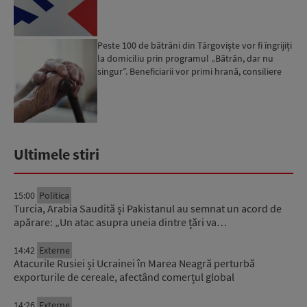
Peste 100 de bătrâni din Târgoviște vor fi îngrijiți
la domiciliu prin programul „Bătrân, dar nu
singur”. Beneficiarii vor primi hrană, consiliere
psi...
Ultimele stiri
15:00
Politica
Turcia, Arabia Saudită și Pakistanul au semnat un acord de
apărare: „Un atac asupra uneia dintre țări va…
14:42
Externe
Atacurile Rusiei și Ucrainei în Marea Neagră perturbă
exporturile de cereale, afectând comerțul global
14:26
Externe