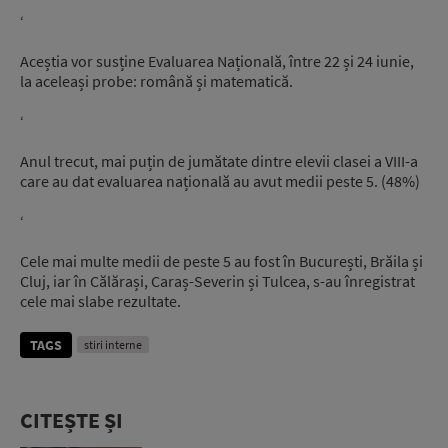
‘
Aceștia vor susține Evaluarea Națională, între 22 și 24 iunie,
la aceleași probe: română și matematică.
‘
Anul trecut, mai puțin de jumătate dintre elevii clasei a VIII-a
care au dat evaluarea națională au avut medii peste 5. (48%)
‘
Cele mai multe medii de peste 5 au fost în București, Brăila și
Cluj, iar în Călărași, Caraș-Severin și Tulcea, s-au înregistrat
cele mai slabe rezultate.
TAGS
stiri interne
CITEȘTE ȘI