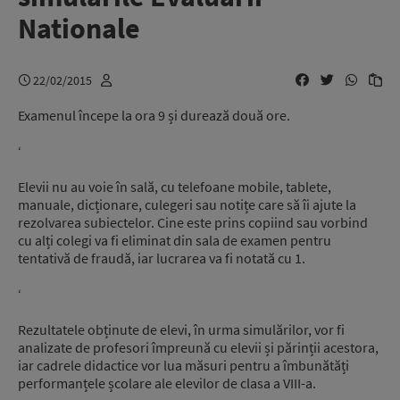
Nationale
22/02/2015
Examenul începe la ora 9 și durează două ore.
‘
Elevii nu au voie în sală, cu telefoane mobile, tablete,
manuale, dicționare, culegeri sau notițe care să îi ajute la
rezolvarea subiectelor. Cine este prins copiind sau vorbind
cu alți colegi va fi eliminat din sala de examen pentru
tentativă de fraudă, iar lucrarea va fi notată cu 1.
‘
Rezultatele obținute de elevi, în urma simulărilor, vor fi
analizate de profesori împreună cu elevii și părinții acestora,
iar cadrele didactice vor lua măsuri pentru a îmbunătăți
performanțele școlare ale elevilor de clasa a VIII-a.