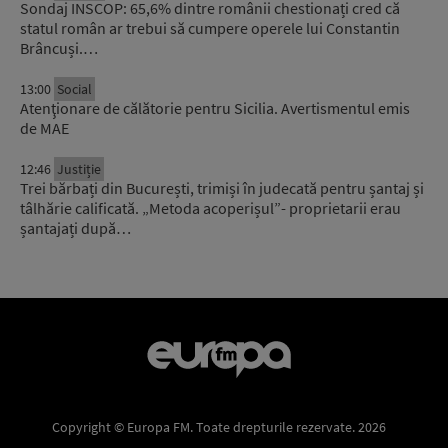
Sondaj INSCOP: 65,6% dintre românii chestionați cred că
statul român ar trebui să cumpere operele lui Constantin
Brâncuși.…
13:00
Social
Atenţionare de călătorie pentru Sicilia. Avertismentul emis
de MAE
12:46
Justiție
Trei bărbați din București, trimiși în judecată pentru șantaj și
tâlhărie calificată. „Metoda acoperișul”- proprietarii erau
șantajați după…
Copyright © Europa FM. Toate drepturile rezervate. 2026