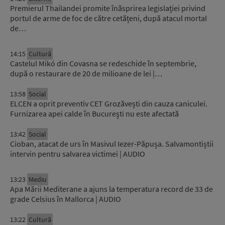
Premierul Thailandei promite înăsprirea legislației privind
portul de arme de foc de către cetățeni, după atacul mortal
de…
14:15
Cultură
Castelul Mikó din Covasna se redeschide în septembrie,
după o restaurare de 20 de milioane de lei |…
13:58
Social
ELCEN a oprit preventiv CET Grozăvești din cauza caniculei.
Furnizarea apei calde în Bucureşti nu este afectată
13:42
Social
Cioban, atacat de urs în Masivul Iezer-Păpușa. Salvamontiștii
intervin pentru salvarea victimei | AUDIO
13:23
Mediu
Apa Mării Mediterane a ajuns la temperatura record de 33 de
grade Celsius în Mallorca | AUDIO
13:22
Cultură