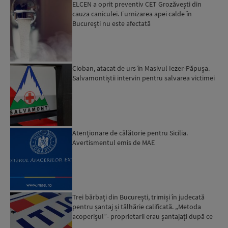
ELCEN a oprit preventiv CET Grozăvești din
cauza caniculei. Furnizarea apei calde în
Bucureşti nu este afectată
Cioban, atacat de urs în Masivul Iezer-Păpușa.
Salvamontiștii intervin pentru salvarea victimei
Atenţionare de călătorie pentru Sicilia.
Avertismentul emis de MAE
Trei bărbați din București, trimiși în judecată
pentru șantaj și tâlhărie calificată. „Metoda
acoperișul”- proprietarii erau șantajați după ce
locuinț...