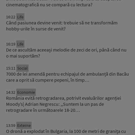
cinematografică nu se compară cu lectura?
16:22
Life
Când pasiunea devine venit: trebuie să ne transformăm
hobby-urile în surse de venit?
16:19
Life
De ce ascultăm aceeași melodie de zeci de ori, până când nu
o mai suportăm?
15:11
Social
7000 de lei amendă pentru echipajul de ambulanță din Bacău
care a oprit să cumpere pepeni, în timp…
14:32
Economie
România evită retrogradarea, potrivit evaluărilor agenției
Moody’s| Adrian Negrescu: ,,Suntem la un pas de
retrogradare în următoarele 18-20…
13:59
Externe
O dronă a explodat în Bulgaria, la 100 de metri de granița cu