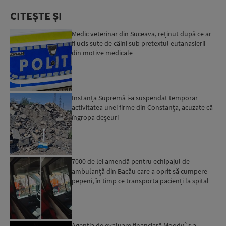
CITEȘTE ȘI
Medic veterinar din Suceava, reținut după ce ar
fi ucis sute de câini sub pretextul eutanasierii
din motive medicale
Instanța Supremă i-a suspendat temporar
activitatea unei firme din Constanța, acuzate că
îngropa deșeuri
7000 de lei amendă pentru echipajul de
ambulanță din Bacău care a oprit să cumpere
pepeni, în timp ce transporta pacienți la spital
Agenția de evaluare financiară Moody`s a