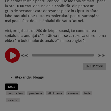
Chiar dacă testele pentru concediu se fac abia de marți, până
la ora 10.00 erau depuse deja 7 solicitări din partea unui
grup de persoane care dorește să plece în Cipru. În afara
laboratorului DSP, testarea moleculară pentru vacanță se
mai poate face doar la Spitalul din Vatra Dornei.
Aici, prețul este de 250 de lei/persoană, iar conducerea
spitalului a anunțat că în câteva zile se va rezolva și problema
eliberării buletinului de analize în limba engleză.
Audio
Player
00:00
00:00
EMBED CODE
Alexandru Neagu
TAGS
coronavirus
pandemie
stiri interne
suceava
teste
vacanțe