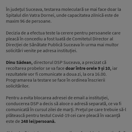
În județul Suceava, testarea moleculară se mai face doar la
Spitalul din Vatra Dornei, unde capacitatea zilnică este de
maxim 96 de persoane.
Decizia de a efectua teste la cerere pentru persoanele care
pleacă în concediu a fost luată de Comitetul Director al
Direcției de Sănătate Publică Suceava în urma mai multor
solicitări venite pe adresa instituției.
Dinu Sădean,
directorul DSP Suceava, a precizat că
recoltarea probelor se va face
doar între orele 9 și 10,
iar
rezultatele vor fi comunicate a doua zi, la ora 16.00.
Programarea la testare se face în ordinea înscrierii
solicitărilor.
Pentru a evita blocarea adresei de email a instituției,
conducerea DSP a decis să aloce o adresă separată, ce va fi
comunicată în cursul zilei de marți. Prețul pe care trebuie să-l
plătească pentru testul Covid-19 cei care pleacă în vacanță
este de
248 lei/persoană.