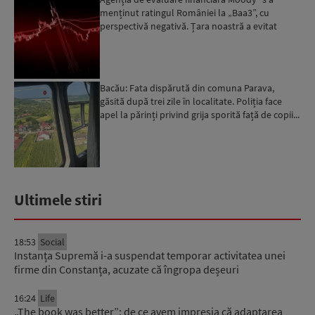
menținut ratingul României la „Baa3”, cu
perspectivă negativă. Țara noastră a evitat
momentan retrogradarea...
Bacău: Fata dispărută din comuna Parava,
găsită după trei zile în localitate. Poliția face
apel la părinți privind grija sporită față de copii...
Ultimele stiri
18:53
Social
Instanța Supremă i-a suspendat temporar activitatea unei
firme din Constanța, acuzate că îngropa deșeuri
16:24
Life
„The book was better”: de ce avem impresia că adaptarea