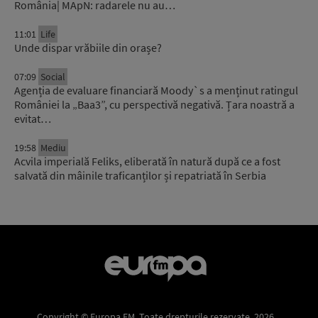
România| MApN: radarele nu au…
11:01
Life
Unde dispar vrăbiile din orașe?
07:09
Social
Agenția de evaluare financiară Moody`s a menținut ratingul
României la „Baa3”, cu perspectivă negativă. Țara noastră a
evitat…
19:58
Mediu
Acvila imperială Feliks, eliberată în natură după ce a fost
salvată din mâinile traficanților și repatriată în Serbia
Copyright © Europa FM. Toate drepturile rezervate. 2026