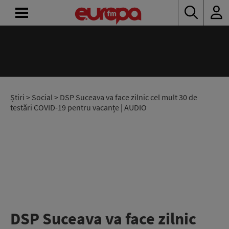
ACASĂ
ȘTIRI
RADIO
Știri
>
Social
> DSP Suceava va face zilnic cel mult 30 de
testări COVID-19 pentru vacanțe | AUDIO
CONCURSURI
PODCAST
ASCULTĂ
LIVE
DSP Suceava va face zilnic