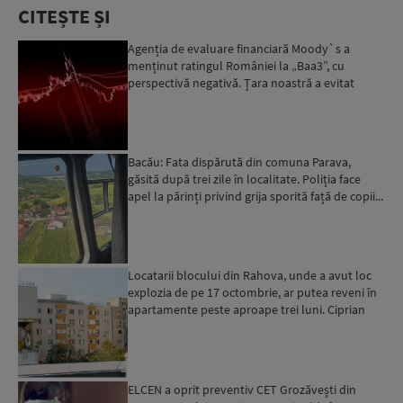
CITEȘTE ȘI
Agenția de evaluare financiară Moody`s a
menținut ratingul României la „Baa3”, cu
perspectivă negativă. Țara noastră a evitat
momentan retrogradarea...
Bacău: Fata dispărută din comuna Parava,
găsită după trei zile în localitate. Poliția face
apel la părinți privind grija sporită față de copii...
Locatarii blocului din Rahova, unde a avut loc
explozia de pe 17 octombrie, ar putea reveni în
apartamente peste aproape trei luni. Ciprian
Ciucu: Vor...
ELCEN a oprit preventiv CET Grozăvești din