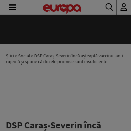
ACASĂ
ȘTIRI
RADIO
Știri
>
Social
> DSP Caraș-Severin încă aşteaptă vaccinul anti-
rujeolă şi spune că dozele promise sunt insuficiente
CONCURSURI
PODCAST
ASCULTĂ
LIVE
DSP Caraș-Severin încă