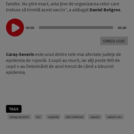
familie. Nu știm exact, asta ține de organizarea celor care
trebuie să trimită acest vaccin”, a adăugat
Daniel Botgros
.
Audio
00:00
00:00
Player
EMBED CODE
Caraș-Severin
este unul dintre cele mai afectate județe de
epidemia de rujeolă. 3 copii au murit, iar alți peste 900 de
copii s-au îmbolnăvit de anul trecut de când a izbucnit
epidemia.
TAGS
caraş severin
ror
rujeola
stiri interne
vaccin
vaccin ror