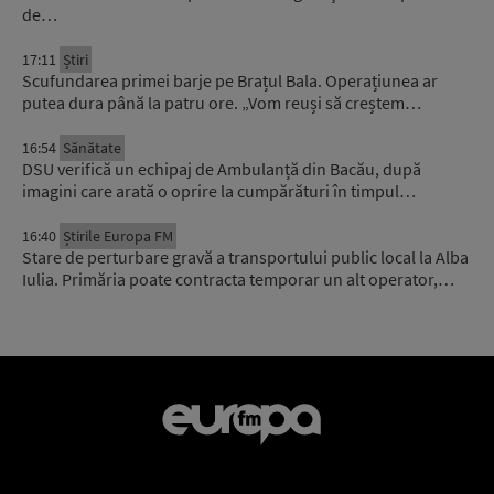
de…
17:11
Știri
Scufundarea primei barje pe Brațul Bala. Operațiunea ar
putea dura până la patru ore. „Vom reuși să creștem…
16:54
Sănătate
DSU verifică un echipaj de Ambulanță din Bacău, după
imagini care arată o oprire la cumpărături în timpul…
16:40
Știrile Europa FM
Stare de perturbare gravă a transportului public local la Alba
Iulia. Primăria poate contracta temporar un alt operator,…