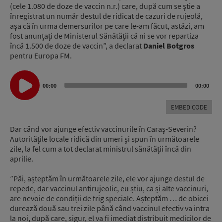
(cele 1.080 de doze de vaccin n.r.) care, după cum se știe a
înregistrat un număr destul de ridicat de cazuri de rujeolă,
așa că în urma demersurilor pe care le-am făcut, astăzi, am
fost anunțați de Ministerul Sănătății că ni se vor repartiza
încă 1.500 de doze de vaccin”, a declarat
Daniel Botgros
pentru Europa FM.
Audio
Player
00:00
00:00
EMBED CODE
Dar când vor ajunge efectiv vaccinurile în Caraș-Severin?
Autoritățile locale ridică din umeri și spun în următoarele
zile, la fel cum a tot declarat ministrul sănătății încă din
aprilie.
”Păi, așteptăm în următoarele zile, ele vor ajunge destul de
repede, dar vaccinul antirujeolic, eu știu, ca și alte vaccinuri,
are nevoie de condiții de frig speciale. Așteptăm … de obicei
durează două sau trei zile până când vaccinul efectiv va intra
la noi, după care, sigur, el va fi imediat distribuit medicilor de