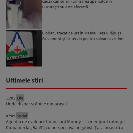
cauza caniculei. Furnizarea apei calde în
Bucureşti nu este afectată
Cioban, atacat de urs în Masivul Iezer-Păpușa.
Salvamontiștii intervin pentru salvarea victimei
Ultimele stiri
11:01
Life
Unde dispar vrăbiile din orașe?
07:09
Social
Agenția de evaluare financiară Moody`s a menținut ratingul
României la „Baa3”, cu perspectivă negativă. Țara noastră a