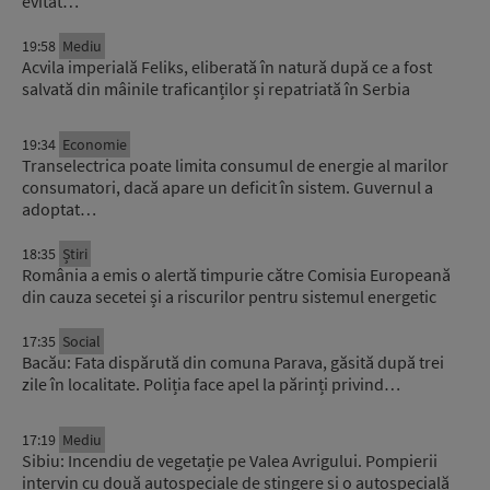
evitat…
19:58
Mediu
Acvila imperială Feliks, eliberată în natură după ce a fost
salvată din mâinile traficanților și repatriată în Serbia
19:34
Economie
Transelectrica poate limita consumul de energie al marilor
consumatori, dacă apare un deficit în sistem. Guvernul a
adoptat…
18:35
Știri
România a emis o alertă timpurie către Comisia Europeană
din cauza secetei și a riscurilor pentru sistemul energetic
17:35
Social
Bacău: Fata dispărută din comuna Parava, găsită după trei
zile în localitate. Poliția face apel la părinți privind…
17:19
Mediu
Sibiu: Incendiu de vegetație pe Valea Avrigului. Pompierii
intervin cu două autospeciale de stingere și o autospecială