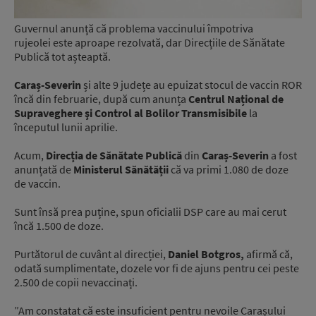
Guvernul anunță că problema vaccinului împotriva
rujeolei este aproape rezolvată, dar Direcțiile de Sănătate
Publică tot așteaptă.
Caraș-Severin
și alte 9 județe au epuizat stocul de vaccin ROR
încă din februarie, după cum anunța
Centrul Național de
Supraveghere şi Control al Bolilor Transmisibile
la
începutul lunii aprilie.
Acum,
Direcția de Sănătate Publică
din
Caraș-Severin
a fost
anunțată de
Ministerul Sănătății
că va primi 1.080 de doze
de vaccin.
Sunt însă prea puține, spun oficialii DSP care au mai cerut
încă 1.500 de doze.
Purtătorul de cuvânt al direcției,
Daniel Botgros,
afirmă că,
odată sumplimentate, dozele vor fi de ajuns pentru cei peste
2.500 de copii nevaccinați.
”Am constatat că este insuficient pentru nevoile Carașului