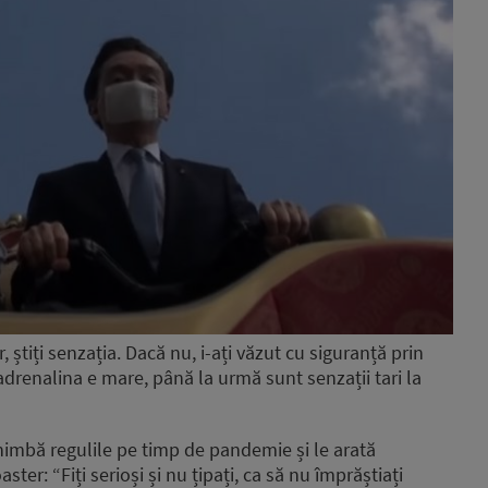
 știți senzația. Dacă nu, i-ați văzut cu siguranță prin
 adrenalina e mare, până la urmă sunt senzații tari la
chimbă regulile pe timp de pandemie și le arată
ter: “Fiți serioși și nu țipați, ca să nu împrăștiați