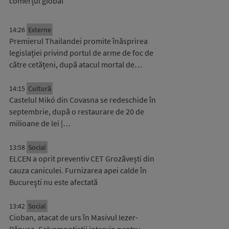
comerțul global
14:26
Externe
Premierul Thailandei promite înăsprirea
legislației privind portul de arme de foc de
către cetățeni, după atacul mortal de…
14:15
Cultură
Castelul Mikó din Covasna se redeschide în
septembrie, după o restaurare de 20 de
milioane de lei |…
13:58
Social
ELCEN a oprit preventiv CET Grozăvești din
cauza caniculei. Furnizarea apei calde în
Bucureşti nu este afectată
13:42
Social
Cioban, atacat de urs în Masivul Iezer-