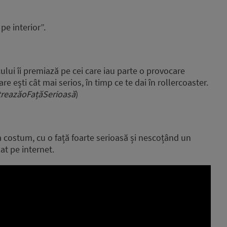
pe interior”.
ului îi premiază pe cei care iau parte o provocare
re ești cât mai serios, în timp ce te dai în rollercoaster.
treazăoFațăSerioasă
)
la costum, cu o față foarte serioasă și nescoțând un
zat pe internet.