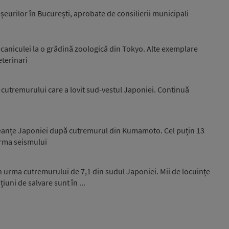
șeurilor în București, aprobate de consilierii municipali
 caniculei la o grădină zoologică din Tokyo. Alte exemplare
eterinari
cutremurului care a lovit sud-vestul Japoniei. Continuă
eanțe Japoniei după cutremurul din Kumamoto. Cel puțin 13
urma seismului
n urma cutremurului de 7,1 din sudul Japoniei. Mii de locuințe
iuni de salvare sunt în ...