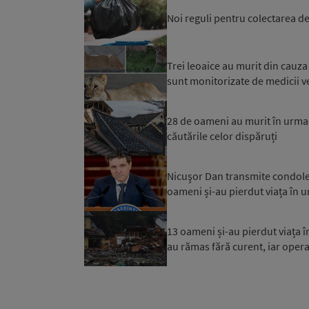
Noi reguli pentru colectarea de
Trei leoaice au murit din cauza
sunt monitorizate de medicii v
28 de oameni au murit în urma 
căutările celor dispăruți
Nicuşor Dan transmite condol
oameni și-au pierdut viața în 
13 oameni și-au pierdut viața î
au rămas fără curent, iar operaț