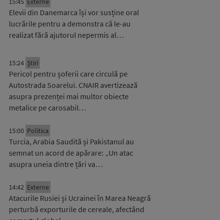
15:45
Externe
Elevii din Danemarca își vor susține oral
lucrările pentru a demonstra că le-au
realizat fără ajutorul nepermis al…
15:24
Știri
Pericol pentru șoferii care circulă pe
Autostrada Soarelui. CNAIR avertizează
asupra prezenței mai multor obiecte
metalice pe carosabil…
15:00
Politica
Turcia, Arabia Saudită și Pakistanul au
semnat un acord de apărare: „Un atac
asupra uneia dintre țări va…
14:42
Externe
Atacurile Rusiei și Ucrainei în Marea Neagră
perturbă exporturile de cereale, afectând