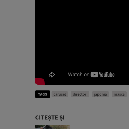
TAGS
carusel
directori
japonia
masca
CITEȘTE ȘI