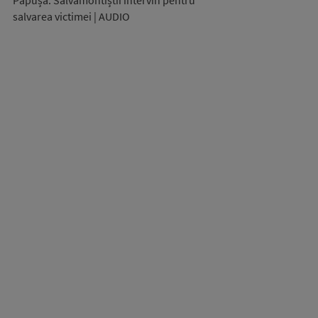
Păpușa. Salvamontiștii intervin pentru
salvarea victimei | AUDIO