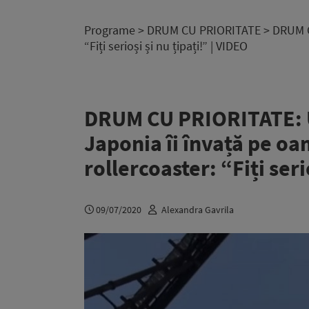
Programe
>
DRUM CU PRIORITATE
> DRUM CU
“Fiți serioși și nu țipați!” | VIDEO
DRUM CU PRIORITATE: Un
Japonia îi învață pe oa
rollercoaster: “Fiți seri
09/07/2020
Alexandra Gavrila