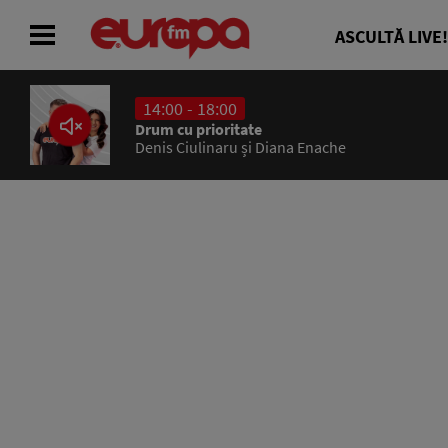
ASCULTĂ LIVE!
14:00 - 18:00
ACASĂ
Drum cu prioritate
Denis Ciulinaru și Diana Enache
ȘTIRI
RADIO
CONCURSURI
PODCAST
ASCULTĂ LIVE