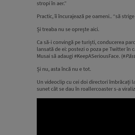
stropi în aer.”
Practic, îi încurajează pe oameni.. “să strige 
Și treaba nu se oprește aici.
Ca să-i convingă pe turiști, conducerea parc
lansată de ei: postezi o poza pe Twitter în ca
Musai să adaugi #KeepASeriousFace. (#
Păs
Și nu, asta încă nu e tot.
Un videoclip cu cei doi directori îmbrăcați 
sunet cât se dau în roallercoaster s-a virali