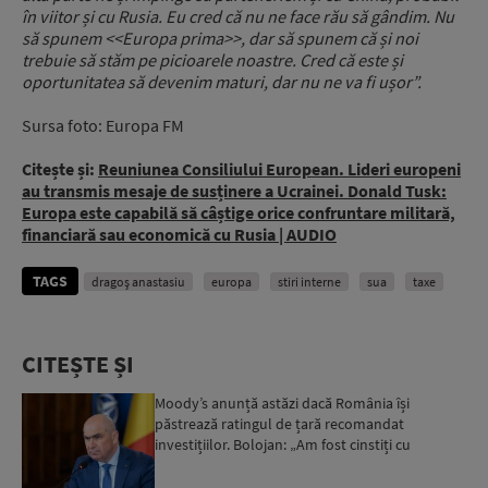
în viitor și cu Rusia. Eu cred că nu ne face rău să gândim. Nu
să spunem <<Europa prima>>, dar să spunem că și noi
trebuie să stăm pe picioarele noastre. Cred că este și
oportunitatea să devenim maturi, dar nu ne va fi ușor”.
Sursa foto: Europa FM
Citește și:
Reuniunea Consiliului European. Lideri europeni
au transmis mesaje de susținere a Ucrainei. Donald Tusk:
Europa este capabilă să câștige orice confruntare militară,
financiară sau economică cu Rusia | AUDIO
TAGS
dragoș anastasiu
europa
stiri interne
sua
taxe
CITEȘTE ȘI
Moody’s anunță astăzi dacă România își
păstrează ratingul de țară recomandat
investițiilor. Bolojan: „Am fost cinstiți cu
românii. Am muncit din greu”...