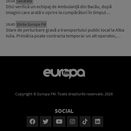
16:54
Sănătate
DSU verifică un echipaj de Ambulanță din Bacău, după
imagini care arată o oprire la cumpărături în timpul…
16:40
Știrile Europa FM
Stare de perturbare gravă a transportului public local la Alba
Iulia. Primăria poate contracta temporar un alt operator,…
Copyright © Europa FM. Toate drepturile rezervate. 2026
SOCIAL