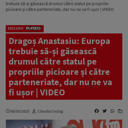
trebuie să-și găsească drumul către statul pe propriile
picioare și către parteneriate, dar nu ne va fi ușor | VIDEO
Dragoș Anastasiu: Europa
trebuie să-și găsească
drumul către statul pe
propriile picioare și către
parteneriate, dar nu ne va
fi ușor | VIDEO
06/03/2025
Claudia Cociug