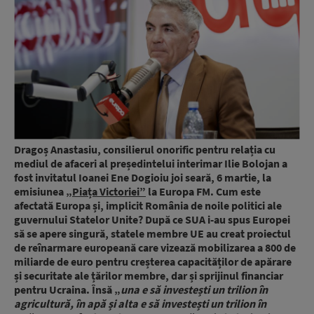
Dragoș Anastasiu, consilierul onorific pentru relația cu
mediul de afaceri al președintelui interimar Ilie Bolojan a
fost invitatul Ioanei Ene Dogioiu joi seară, 6 martie, la
emisiunea
„Piața Victoriei”
la Europa FM. Cum este
afectată Europa și, implicit România de noile politici ale
guvernului Statelor Unite? După ce SUA i-au spus Europei
să se apere singură, statele membre UE au creat proiectul
de reînarmare europeană care vizează mobilizarea a 800 de
miliarde de euro pentru creșterea capacităților de apărare
și securitate ale țărilor membre, dar și sprijinul financiar
pentru Ucraina. Însă „
una e să investești un trilion în
agricultură, în apă și alta e să investești un trilion în