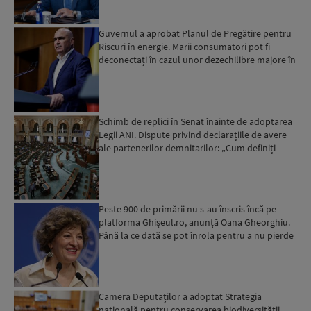
Guvernul a aprobat Planul de Pregătire pentru
Riscuri în energie. Marii consumatori pot fi
deconectați în cazul unor dezechilibre majore în
sistemul e...
Schimb de replici în Senat înainte de adoptarea
Legii ANI. Dispute privind declarațiile de avere
ale partenerilor demnitarilor: „Cum definiți
amantele...
Peste 900 de primării nu s-au înscris încă pe
platforma Ghișeul.ro, anunță Oana Gheorghiu.
Până la ce dată se pot înrola pentru a nu pierde
fondurile ...
Camera Deputaților a adoptat Strategia
națională pentru conservarea biodiversității