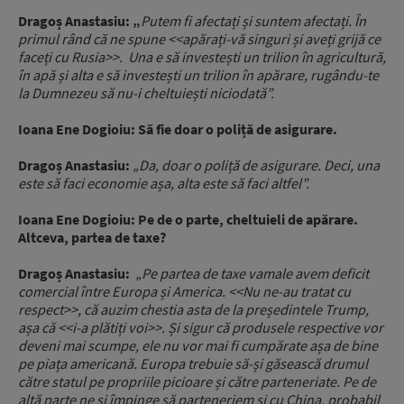
Dragoș Anastasiu: „
Putem fi afectați și suntem afectați. În
primul rând că ne spune <<apărați-vă singuri și aveți grijă ce
faceți cu Rusia>>. Una e să investești un trilion în agricultură,
în apă și alta e să investești un trilion în apărare, rugându-te
la Dumnezeu să nu-i cheltuiești niciodată”.
Ioana Ene Dogioiu: Să fie doar o poliță de asigurare.
Dragoș Anastasiu:
„Da, doar o poliță de asigurare. Deci, una
este să faci economie așa, alta este să faci altfel”.
Ioana Ene Dogioiu: Pe de o parte, cheltuieli de apărare.
Altceva, partea de taxe?
Dragoș Anastasiu:
„Pe partea de taxe vamale avem deficit
comercial între Europa și America. <<Nu ne-au tratat cu
respect>>, că auzim chestia asta de la președintele Trump,
așa că <<i-a plătiți voi>>. Și sigur că produsele respective vor
deveni mai scumpe, ele nu vor mai fi cumpărate așa de bine
pe piața americană. Europa trebuie să-și găsească drumul
către statul pe propriile picioare și către parteneriate. Pe de
altă parte ne și împinge să parteneriem și cu China, probabil