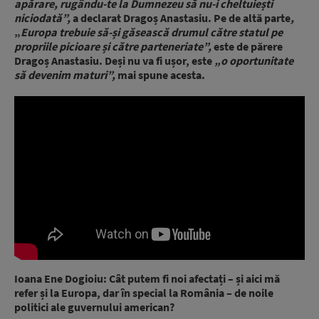
apărare, rugându-te la Dumnezeu să nu-i cheltuiești
niciodată”,
a declarat Dragoș Anastasiu. Pe de altă parte
,
„
Europa trebuie să-și găsească drumul către statul pe
propriile picioare și către parteneriate”,
este de părere
Dragoș Anastasiu. Deși nu va fi ușor, este
„o oportunitate
să devenim maturi”,
mai spune acesta.
Ioana Ene Dogioiu: Cât putem fi noi afectați – și aici mă
refer și la Europa, dar în special la România – de noile
politici ale guvernului american?