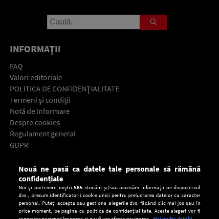
INFORMAŢII
FAQ
Valori editoriale
POLITICA DE CONFIDENŢIALITATE
Termeni şi condiţii
Notă de Informare
Despre cookies
Regulament general
GDPR
Contact
Nouă ne pasă ca datele tale personale să rămână
Descarcă gratuit aplicaţia Europa FM pentru smartphone:
confidențiale
Noi și partenerii noștri
585
stocăm și/sau accesăm informații pe dispozitivul
dvs., precum identificatorii cookie unici pentru prelucrarea datelor cu caracter
personal. Puteți accepta sau gestiona alegerile dvs. făcând clic mai jos sau în
orice moment, pe pagina cu politica de confidențialitate. Aceste alegeri vor fi
raportate partenerilor noștri și nu vă vor afecta navigarea.
Mai multe detalii