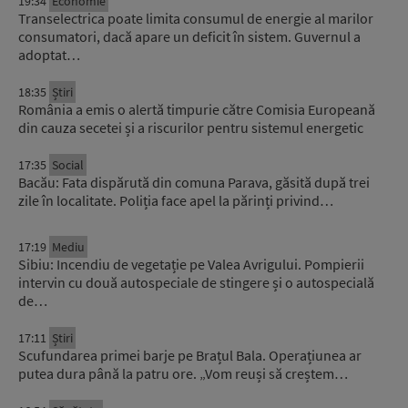
19:34
Economie
Transelectrica poate limita consumul de energie al marilor
consumatori, dacă apare un deficit în sistem. Guvernul a
adoptat…
18:35
Știri
România a emis o alertă timpurie către Comisia Europeană
din cauza secetei și a riscurilor pentru sistemul energetic
17:35
Social
Bacău: Fata dispărută din comuna Parava, găsită după trei
zile în localitate. Poliția face apel la părinți privind…
17:19
Mediu
Sibiu: Incendiu de vegetație pe Valea Avrigului. Pompierii
intervin cu două autospeciale de stingere și o autospecială
de…
17:11
Știri
Scufundarea primei barje pe Brațul Bala. Operațiunea ar
putea dura până la patru ore. „Vom reuși să creștem…