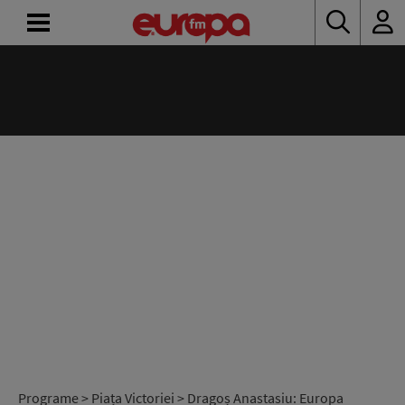
ACASĂ
ȘTIRI
RADIO
CONCURSURI
PODCAST
ASCULTĂ
LIVE
Programe
>
Piața Victoriei
> Dragoș Anastasiu: Europa