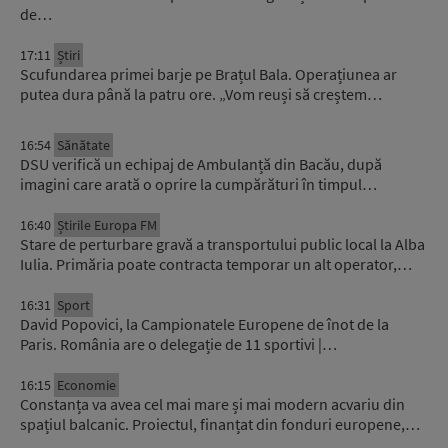
de…
17:11
Știri
Scufundarea primei barje pe Brațul Bala. Operațiunea ar
putea dura până la patru ore. „Vom reuși să creștem…
16:54
Sănătate
DSU verifică un echipaj de Ambulanță din Bacău, după
imagini care arată o oprire la cumpărături în timpul…
16:40
Știrile Europa FM
Stare de perturbare gravă a transportului public local la Alba
Iulia. Primăria poate contracta temporar un alt operator,…
16:31
Sport
David Popovici, la Campionatele Europene de înot de la
Paris. România are o delegație de 11 sportivi |…
16:15
Economie
Constanța va avea cel mai mare și mai modern acvariu din
spațiul balcanic. Proiectul, finanțat din fonduri europene,…