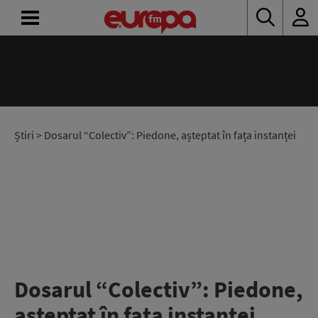
ACASĂ
ȘTIRI
RADIO
Știri
> Dosarul “Colectiv”: Piedone, așteptat în fața instanței
CONCURSURI
PODCAST
ASCULTĂ
LIVE
Dosarul “Colectiv”: Piedone,
așteptat în fața instanței