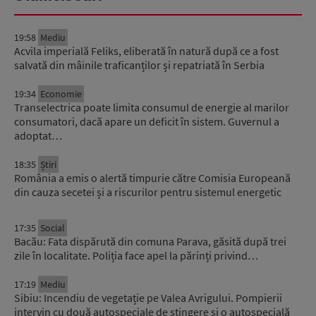
19:58
Mediu
Acvila imperială Feliks, eliberată în natură după ce a fost
salvată din mâinile traficanților și repatriată în Serbia
19:34
Economie
Transelectrica poate limita consumul de energie al marilor
consumatori, dacă apare un deficit în sistem. Guvernul a
adoptat…
18:35
Știri
România a emis o alertă timpurie către Comisia Europeană
din cauza secetei și a riscurilor pentru sistemul energetic
17:35
Social
Bacău: Fata dispărută din comuna Parava, găsită după trei
zile în localitate. Poliția face apel la părinți privind…
17:19
Mediu
Sibiu: Incendiu de vegetație pe Valea Avrigului. Pompierii
intervin cu două autospeciale de stingere și o autospecială