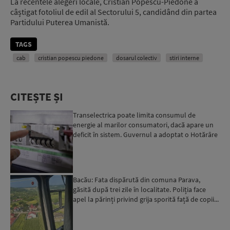
La recentele alegeri locale, Cristian Popescu-Piedone a
câștigat fotoliul de edil al Sectorului 5, candidând din partea
Partidului Puterea Umanistă.
TAGS
cab
cristian popescu piedone
dosarul colectiv
stiri interne
CITEȘTE ȘI
Transelectrica poate limita consumul de
energie al marilor consumatori, dacă apare un
deficit în sistem. Guvernul a adoptat o Hotărâre
în acest sens...
Bacău: Fata dispărută din comuna Parava,
găsită după trei zile în localitate. Poliția face
apel la părinți privind grija sporită față de copii...