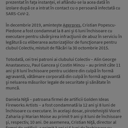
prezentat în fața instanței, el aflându-se la acea dată în
izolare după ce a intrat în contact cu o persoană infectată cu
SARS-CoV-2.
În decembrie 2019, amintește
Agerpres
, Cristian Popescu-
Piedone a fost condamnat la 8 ani şi 6 luni închisoare cu
executare pentru săvârşirea infracţiunii de abuz în serviciu în
legătură cu eliberarea autorizaţiilor de funcţionare pentru
clubul Colectiv, mistuit de flăcări la 30 octombrie 2015.
Totodată, cei trei patroni ai clubului Colectiv – Alin George
Anastasescu, Paul Gancea şi Costin Mincu – au primit câte 11
ani şi 8 luni închisoare pentru ucidere din culpă în formă
agravantă, vătămare corporală din culpă în formă agravantă
şi neluarea măsurilor legale de securitate şi sănătate în
muncă.
Daniela Niţă – patroana firmei de artificii Golden Ideas
Fireworks Artists – a fost condamnată la 12 ani şi 8 luni de
închisoare cu executare. În acelaşi dosar, pirotehniştii Viorel
Zaharia şi Marian Moise au primit 9 ani şi 8 luni de închisoare
şi, respectiv, 10 ani. De asemenea, Cristian Niţă, director al
firmei de artificii, a primit 3 ani şi 6 luni de închisoare cu