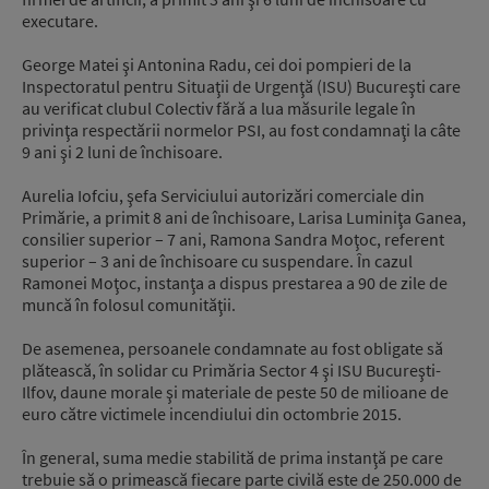
executare.
George Matei şi Antonina Radu, cei doi pompieri de la
Inspectoratul pentru Situaţii de Urgenţă (ISU) Bucureşti care
au verificat clubul Colectiv fără a lua măsurile legale în
privinţa respectării normelor PSI, au fost condamnaţi la câte
9 ani şi 2 luni de închisoare.
Aurelia Iofciu, şefa Serviciului autorizări comerciale din
Primărie, a primit 8 ani de închisoare, Larisa Luminiţa Ganea,
consilier superior – 7 ani, Ramona Sandra Moţoc, referent
superior – 3 ani de închisoare cu suspendare. În cazul
Ramonei Moţoc, instanţa a dispus prestarea a 90 de zile de
muncă în folosul comunităţii.
De asemenea, persoanele condamnate au fost obligate să
plătească, în solidar cu Primăria Sector 4 şi ISU Bucureşti-
Ilfov, daune morale şi materiale de peste 50 de milioane de
euro către victimele incendiului din octombrie 2015.
În general, suma medie stabilită de prima instanţă pe care
trebuie să o primească fiecare parte civilă este de 250.000 de