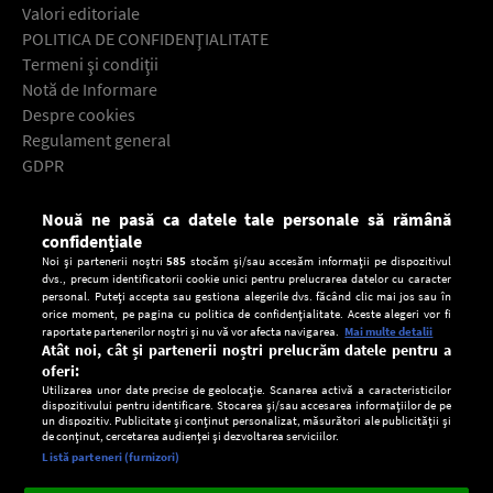
Valori editoriale
POLITICA DE CONFIDENŢIALITATE
Termeni şi condiţii
Notă de Informare
Despre cookies
Regulament general
GDPR
Contact
Nouă ne pasă ca datele tale personale să rămână
Descarcă gratuit aplicaţia Europa FM pentru smartphone:
confidențiale
Noi și partenerii noștri
585
stocăm și/sau accesăm informații pe dispozitivul
dvs., precum identificatorii cookie unici pentru prelucrarea datelor cu caracter
personal. Puteți accepta sau gestiona alegerile dvs. făcând clic mai jos sau în
orice moment, pe pagina cu politica de confidențialitate. Aceste alegeri vor fi
raportate partenerilor noștri și nu vă vor afecta navigarea.
Mai multe detalii
Atât noi, cât și partenerii noștri prelucrăm datele pentru a
oferi:
Utilizarea unor date precise de geolocație. Scanarea activă a caracteristicilor
dispozitivului pentru identificare. Stocarea și/sau accesarea informațiilor de pe
un dispozitiv. Publicitate și conținut personalizat, măsurători ale publicității și
de conținut, cercetarea audienței și dezvoltarea serviciilor.
Setări:
Listă parteneri (furnizori)
Ascultă Europa FM în aplicație
Dark