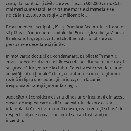
euro, dar sunt părţi civile care vor încasa 500.000 euro. Cele
mai mari sume stabilite ca daune morale şi materiale se
ridică la 1.250.000 euro şi 4,2 milioane lei.
De asemenea, inculpaţii, ISU şi Primăria Sectorului 4 trebuie
să plătească mai multor spitale din Bucureşti şi din ţară peste
8 milioane lei, reprezentând cheltuieli de spitalizare cu
persoanele decedate şi rănite.
În motivarea deciziei de condamnare, publicată în martie
2020, judecătorul Mihai Bălănescu de la Tribunalul Bucureşti
susţinea că tragedia de la clubul Colectiv este rezultatul unei
activităţi infracţionale în lanţ, iar atitudinea inculpaţilor nu
rezidă în lipsa unei educaţii juridice, ci în lăcomie,
iresponsabilitate şi ignoranţă a legii.
Judecătorul considera că atitudinea unor inculpaţi din acest
dosar, de împiedicare a aflării adevărului despre ce s-a
întâmplat la Colectiv, “denotă cinism, rea-credinţă şi lipsă de
respect” faţă de cei care au murit sau au fost răniţi în
incendiu.