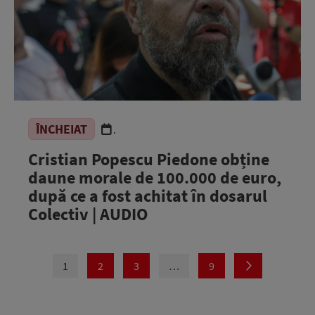
ÎNCHEIAT
.
Cristian Popescu Piedone obține
daune morale de 100.000 de euro,
după ce a fost achitat în dosarul
Colectiv | AUDIO
1
2
3
…
9