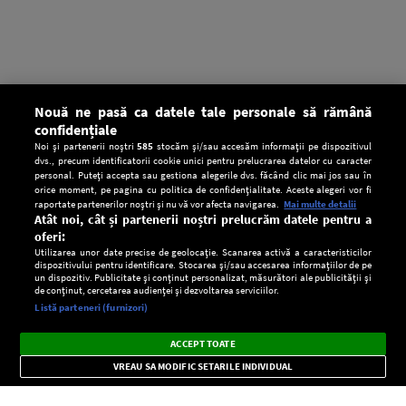
Nouă ne pasă ca datele tale personale să rămână
confidențiale
Noi și partenerii noștri
585
stocăm și/sau accesăm informații pe dispozitivul
dvs., precum identificatorii cookie unici pentru prelucrarea datelor cu caracter
personal. Puteți accepta sau gestiona alegerile dvs. făcând clic mai jos sau în
orice moment, pe pagina cu politica de confidențialitate. Aceste alegeri vor fi
raportate partenerilor noștri și nu vă vor afecta navigarea.
Mai multe detalii
Atât noi, cât și partenerii noștri prelucrăm datele pentru a
oferi:
Utilizarea unor date precise de geolocație. Scanarea activă a caracteristicilor
dispozitivului pentru identificare. Stocarea și/sau accesarea informațiilor de pe
un dispozitiv. Publicitate și conținut personalizat, măsurători ale publicității și
de conținut, cercetarea audienței și dezvoltarea serviciilor.
Setări:
Listă parteneri (furnizori)
Ascultă Europa FM în aplicație
Dark
×
Instalează
Radio live, podcasturi, știri și alerte
ACCEPT TOATE
Mode
importante.
VREAU SA MODIFIC SETARILE INDIVIDUAL
CONFIDENŢIALITATE