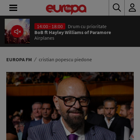
14:00 - 18:00
Drum cu prioritate
ACASĂ
BoB ft Hayley Williams of Paramore
Airplanes
ȘTIRI
RADIO
EUROPA FM
cristian popescu piedone
CONCURSURI
PODCAST
ASCULTĂ
LIVE