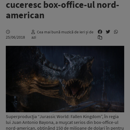
cuceresc box-office-ul nord-
american
Cea mai bună muzică de ieri și de
25/06/2018
azi
Superproducţia “Jurassic World: Fallen Kingdom”, în regia
lui Juan Antonio Bayona, a muşcat serios din box-office-ul
nord-american, obţinând 150 de milioane de dolari în pentru