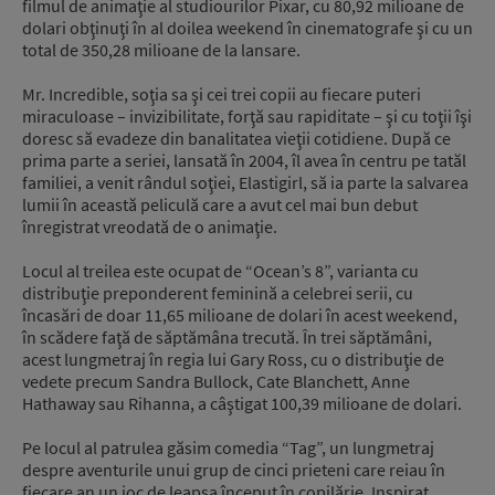
filmul de animaţie al studiourilor Pixar, cu 80,92 milioane de
dolari obţinuţi în al doilea weekend în cinematografe şi cu un
total de 350,28 milioane de la lansare.
Mr. Incredible, soţia sa şi cei trei copii au fiecare puteri
miraculoase – invizibilitate, forţă sau rapiditate – şi cu toţii îşi
doresc să evadeze din banalitatea vieţii cotidiene. După ce
prima parte a seriei, lansată în 2004, îl avea în centru pe tatăl
familiei, a venit rândul soţiei, Elastigirl, să ia parte la salvarea
lumii în această peliculă care a avut cel mai bun debut
înregistrat vreodată de o animaţie.
Locul al treilea este ocupat de “Ocean’s 8”, varianta cu
distribuţie preponderent feminină a celebrei serii, cu
încasări de doar 11,65 milioane de dolari în acest weekend,
în scădere faţă de săptămâna trecută. În trei săptămâni,
acest lungmetraj în regia lui Gary Ross, cu o distribuţie de
vedete precum Sandra Bullock, Cate Blanchett, Anne
Hathaway sau Rihanna, a câştigat 100,39 milioane de dolari.
Pe locul al patrulea găsim comedia “Tag”, un lungmetraj
despre aventurile unui grup de cinci prieteni care reiau în
fiecare an un joc de leapşa început în copilărie, Inspirat