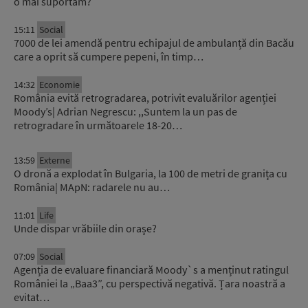
o mai suportăm?
15:11
Social
7000 de lei amendă pentru echipajul de ambulanță din Bacău
care a oprit să cumpere pepeni, în timp…
14:32
Economie
România evită retrogradarea, potrivit evaluărilor agenției
Moody’s| Adrian Negrescu: ,,Suntem la un pas de
retrogradare în următoarele 18-20…
13:59
Externe
O dronă a explodat în Bulgaria, la 100 de metri de granița cu
România| MApN: radarele nu au…
11:01
Life
Unde dispar vrăbiile din orașe?
07:09
Social
Agenția de evaluare financiară Moody`s a menținut ratingul
României la „Baa3”, cu perspectivă negativă. Țara noastră a
evitat…