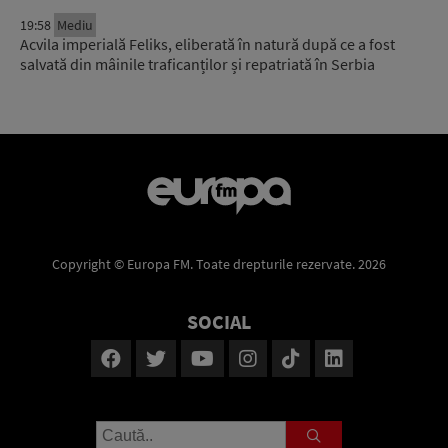
19:58
Mediu
Acvila imperială Feliks, eliberată în natură după ce a fost
salvată din mâinile traficanților și repatriată în Serbia
Copyright © Europa FM. Toate drepturile rezervate. 2026
SOCIAL