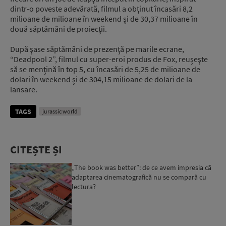
dintr-o poveste adevărată, filmul a obţinut încasări 8,2
milioane de milioane în weekend şi de 30,37 milioane în
două săptămâni de proiecţii.
După şase săptămâni de prezenţă pe marile ecrane,
“Deadpool 2”, filmul cu super-eroi produs de Fox, reuşeşte
să se menţină în top 5, cu încasări de 5,25 de milioane de
dolari în weekend şi de 304,15 milioane de dolari de la
lansare.
TAGS
jurassic world
CITEȘTE ȘI
„The book was better”: de ce avem impresia că
adaptarea cinematografică nu se compară cu
lectura?