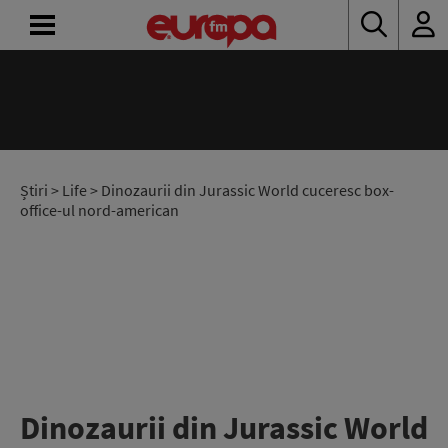
ACASĂ
ȘTIRI
RADIO
Știri
>
Life
> Dinozaurii din Jurassic World cuceresc box-
office-ul nord-american
CONCURSURI
PODCAST
ASCULTĂ
LIVE
Dinozaurii din Jurassic World