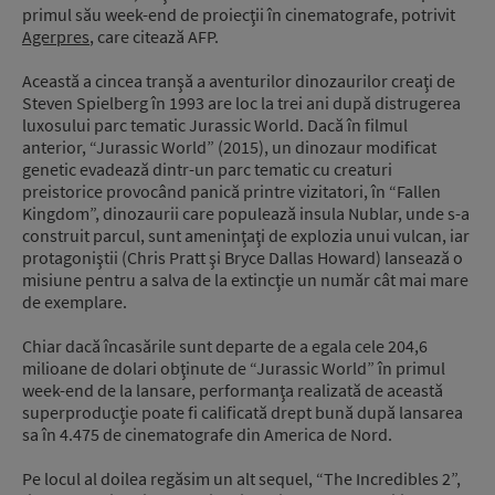
primul său week-end de proiecţii în cinematografe, potrivit
Agerpres
, care citează AFP.
Această a cincea tranşă a aventurilor dinozaurilor creaţi de
Steven Spielberg în 1993 are loc la trei ani după distrugerea
luxosului parc tematic Jurassic World. Dacă în filmul
anterior, “Jurassic World” (2015), un dinozaur modificat
genetic evadează dintr-un parc tematic cu creaturi
preistorice provocând panică printre vizitatori, în “Fallen
Kingdom”, dinozaurii care populează insula Nublar, unde s-a
construit parcul, sunt ameninţaţi de explozia unui vulcan, iar
protagoniştii (Chris Pratt şi Bryce Dallas Howard) lansează o
misiune pentru a salva de la extincţie un număr cât mai mare
de exemplare.
Chiar dacă încasările sunt departe de a egala cele 204,6
milioane de dolari obţinute de “Jurassic World” în primul
week-end de la lansare, performanţa realizată de această
superproducţie poate fi calificată drept bună după lansarea
sa în 4.475 de cinematografe din America de Nord.
Pe locul al doilea regăsim un alt sequel, “The Incredibles 2”,