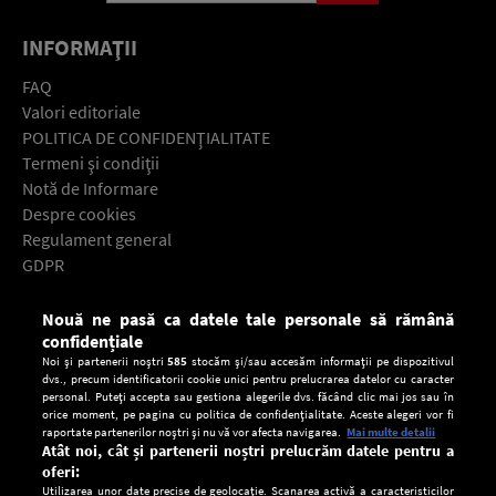
INFORMAŢII
FAQ
Valori editoriale
POLITICA DE CONFIDENŢIALITATE
Termeni şi condiţii
Notă de Informare
Despre cookies
Regulament general
GDPR
Contact
Nouă ne pasă ca datele tale personale să rămână
Descarcă gratuit aplicaţia Europa FM pentru smartphone:
confidențiale
Noi și partenerii noștri
585
stocăm și/sau accesăm informații pe dispozitivul
dvs., precum identificatorii cookie unici pentru prelucrarea datelor cu caracter
personal. Puteți accepta sau gestiona alegerile dvs. făcând clic mai jos sau în
orice moment, pe pagina cu politica de confidențialitate. Aceste alegeri vor fi
raportate partenerilor noștri și nu vă vor afecta navigarea.
Mai multe detalii
Atât noi, cât și partenerii noștri prelucrăm datele pentru a
oferi:
Utilizarea unor date precise de geolocație. Scanarea activă a caracteristicilor