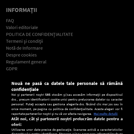
INFORMAŢII
FAQ
Valori editoriale
POLITICA DE CONFIDENŢIALITATE
Termeni şi condiţii
Notă de Informare
Despre cookies
Regulament general
GDPR
Contact
Nouă ne pasă ca datele tale personale să rămână
Descarcă gratuit aplicaţia Europa FM pentru smartphone:
confidențiale
Noi și partenerii noștri
585
stocăm și/sau accesăm informații pe dispozitivul
dvs., precum identificatorii cookie unici pentru prelucrarea datelor cu caracter
personal. Puteți accepta sau gestiona alegerile dvs. făcând clic mai jos sau în
orice moment, pe pagina cu politica de confidențialitate. Aceste alegeri vor fi
raportate partenerilor noștri și nu vă vor afecta navigarea.
Mai multe detalii
Atât noi, cât și partenerii noștri prelucrăm datele pentru a
oferi:
Utilizarea unor date precise de geolocație. Scanarea activă a caracteristicilor
dispozitivului pentru identificare. Stocarea și/sau accesarea informațiilor de pe