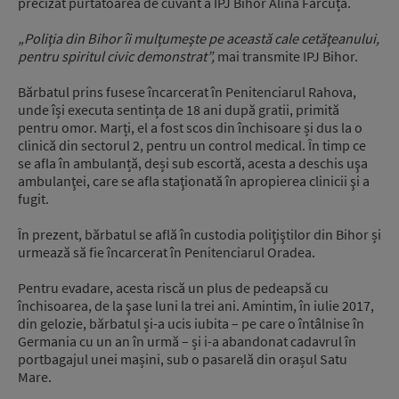
precizat purtătoarea de cuvânt a IPJ Bihor Alina Fărcuța.
„Poliţia din Bihor îi mulţumeşte pe această cale cetăţeanului,
pentru spiritul civic demonstrat”,
mai transmite IPJ Bihor.
Bărbatul prins fusese încarcerat în Penitenciarul Rahova,
unde își executa sentința de 18 ani după gratii, primită
pentru omor. Marți, el a fost scos din închisoare și dus la o
clinică din sectorul 2, pentru un control medical. În timp ce
se afla în ambulanță, deși sub escortă, acesta a deschis uşa
ambulanţei, care se afla staţionată în apropierea clinicii şi a
fugit.
În prezent, bărbatul se află în custodia poliţiştilor din Bihor și
urmează să fie încarcerat în Penitenciarul Oradea.
Pentru evadare, acesta riscă un plus de pedeapsă cu
închisoarea, de la şase luni la trei ani. Amintim, în iulie 2017,
din gelozie, bărbatul și-a ucis iubita – pe care o întâlnise în
Germania cu un an în urmă – și i-a abandonat cadavrul în
portbagajul unei mașini, sub o pasarelă din orașul Satu
Mare.