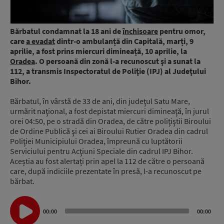
Bărbatul condamnat la 18 ani de
închisoare
pentru omor,
care
a evadat
dintr-o ambulanță din Capitală, marți, 9
aprilie, a fost prins miercuri dimineață, 10 aprilie, la
Oradea
. O persoană din zonă l-a recunoscut şi a sunat la
112, a transmis Inspectoratul de Poliţie (IPJ) al Judeţului
Bihor.
Bărbatul, în vârstă de 33 de ani, din judeţul Satu Mare,
urmărit naţional, a fost depistat miercuri dimineaţă, în jurul
orei 04:50, pe o stradă din Oradea, de către poliţiştii Biroului
de Ordine Publică şi cei ai Biroului Rutier Oradea din cadrul
Poliţiei Municipiului Oradea, împreună cu luptătorii
Serviciului pentru Acţiuni Speciale din cadrul IPJ Bihor.
Aceștia au fost alertați prin apel la 112 de către o persoană
care, după indiciile prezentate în presă, l-a recunoscut pe
bărbat.
Audio
Player
00:00
00:00