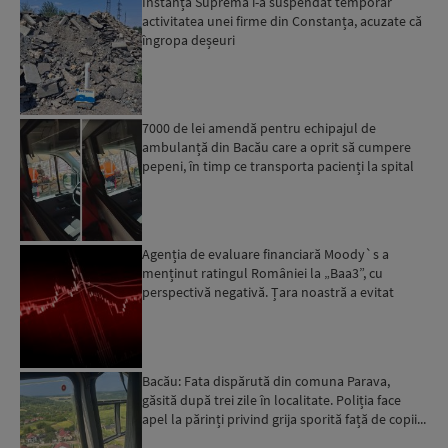
Instanța Supremă i-a suspendat temporar
activitatea unei firme din Constanța, acuzate că
îngropa deșeuri
7000 de lei amendă pentru echipajul de
ambulanță din Bacău care a oprit să cumpere
pepeni, în timp ce transporta pacienți la spital
Agenția de evaluare financiară Moody`s a
menținut ratingul României la „Baa3”, cu
perspectivă negativă. Țara noastră a evitat
momentan retrogradarea...
Bacău: Fata dispărută din comuna Parava,
găsită după trei zile în localitate. Poliția face
apel la părinți privind grija sporită față de copii...