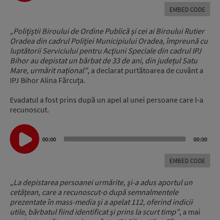
EMBED CODE
„Poliţiştii Biroului de Ordine Publică şi cei ai Biroului Rutier
Oradea din cadrul Poliţiei Municipiului Oradea, împreună cu
luptătorii Serviciului pentru Acţiuni Speciale din cadrul IPJ
Bihor au depistat un bărbat de 33 de ani, din județul Satu
Mare, urmărit național”
, a declarat purtătoarea de cuvânt a
IPJ Bihor Alina Fărcuța.
Evadatul a fost prins după un apel al unei persoane care l-a
recunoscut.
Audio
00:00
00:00
Player
EMBED CODE
„La depistarea persoanei urmărite, şi-a adus aportul un
cetăţean, care a recunoscut-o după semnalmentele
prezentate în mass-media şi a apelat 112, oferind indicii
utile, bărbatul fiind identificat şi prins la scurt timp”
, a mai