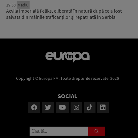
19:58
Mediu
Acvila imperială Feliks, eliberată în natură după ce a fost
salvată din mâinile traficanților și repatriată în Serbia
Copyright © Europa FM. Toate drepturile rezervate. 2026
SOCIAL