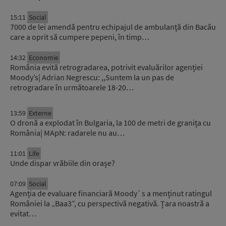
15:11
Social
7000 de lei amendă pentru echipajul de ambulanță din Bacău
care a oprit să cumpere pepeni, în timp…
14:32
Economie
România evită retrogradarea, potrivit evaluărilor agenției
Moody’s| Adrian Negrescu: ,,Suntem la un pas de
retrogradare în următoarele 18-20…
13:59
Externe
O dronă a explodat în Bulgaria, la 100 de metri de granița cu
România| MApN: radarele nu au…
11:01
Life
Unde dispar vrăbiile din orașe?
07:09
Social
Agenția de evaluare financiară Moody`s a menținut ratingul
României la „Baa3”, cu perspectivă negativă. Țara noastră a
evitat…