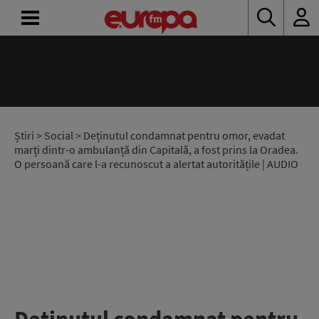
ACASĂ
ȘTIRI
RADIO
Știri
>
Social
> Deținutul condamnat pentru omor, evadat
marți dintr-o ambulanță din Capitală, a fost prins la Oradea.
O persoană care l-a recunoscut a alertat autoritățile | AUDIO
CONCURSURI
PODCAST
ASCULTĂ
LIVE