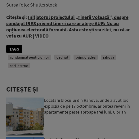
Sursa foto: Shutterstock
Citește și:
Inițiatorul proiectului „Tinerii Votează”, despre
sondajul IRES privind tinerii care ar alege AUR: Nu au
opțiunea electorală formată. Asta este știrea zilei, nu că ar
vota cu AUR | VIDEO
TAGS
condamnat pentru omor
detinut
prins oradea
rahova
stiri interne
CITEȘTE ȘI
Locatarii blocului din Rahova, unde a avut loc
explozia de pe 17 octombrie, ar putea reveni în
apartamente peste aproape trei luni. Ciprian
Ciucu: Vor...